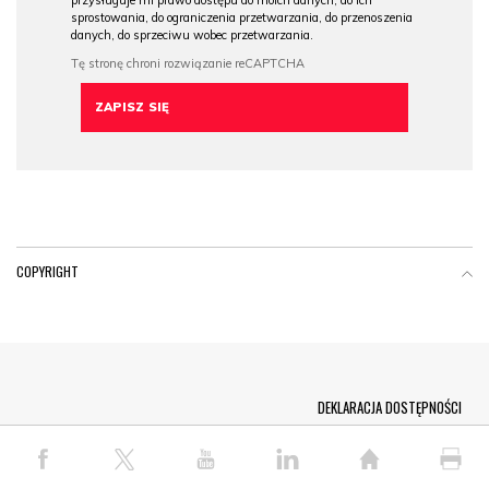
przysługuje mi prawo dostępu do moich danych, do ich
sprostowania, do ograniczenia przetwarzania, do przenoszenia
danych, do sprzeciwu wobec przetwarzania.
COPYRIGHT
Menu Footer
DEKLARACJA DOSTĘPNOŚCI
© COPYRIGHT PAP 2026