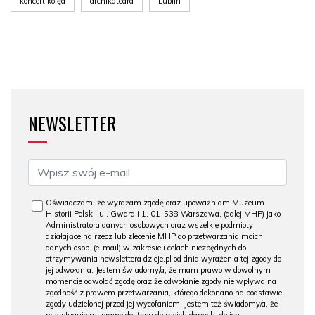
koncert kolęd
archikatedra
Lublin
NEWSLETTER
Oświadczam, że wyrażam zgodę oraz upoważniam Muzeum
Historii Polski, ul. Gwardii 1, 01-538 Warszawa, (dalej MHP) jako
Administratora danych osobowych oraz wszelkie podmioty
działające na rzecz lub zlecenie MHP do przetwarzania moich
danych osob. (e-mail) w zakresie i celach niezbędnych do
otrzymywania newslettera dzieje.pl od dnia wyrażenia tej zgody do
jej odwołania. Jestem świadomy/a, że mam prawo w dowolnym
momencie odwołać zgodę oraz że odwołanie zgody nie wpływa na
zgodność z prawem przetwarzania, którego dokonano na podstawie
zgody udzielonej przed jej wycofaniem. Jestem też świadomy/a, że