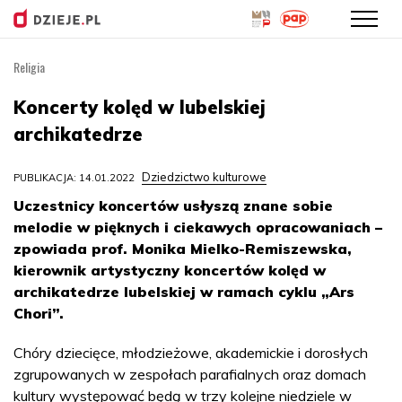
Religia
Przejdź
do
Koncerty kolęd w lubelskiej
treści
archikatedrze
Dziedzictwo kulturowe
PUBLIKACJA: 14.01.2022
Uczestnicy koncertów usłyszą znane sobie
melodie w pięknych i ciekawych opracowaniach –
zpowiada prof. Monika Mielko-Remiszewska,
kierownik artystyczny koncertów kolęd w
archikatedrze lubelskiej w ramach cyklu „Ars
Chori”.
Chóry dziecięce, młodzieżowe, akademickie i dorosłych
zgrupowanych w zespołach parafialnych oraz domach
kultury występować będą w trzy kolejne niedziele w