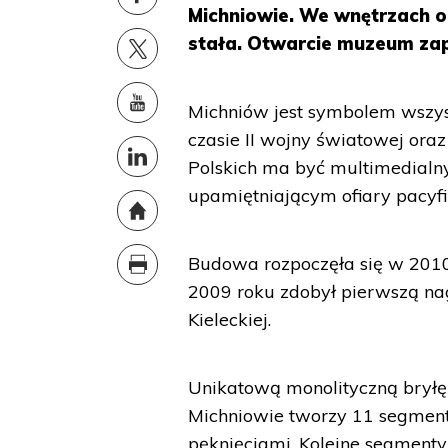
Michniowie. We wnętrzach o
stała. Otwarcie muzeum za
Michniów jest symbolem wszystk
czasie II wojny światowej ora
Polskich ma być multimedialn
upamiętniającym ofiary pacyfik
Budowa rozpoczęła się w 2010 
2009 roku zdobył pierwszą n
Kieleckiej.
Unikatową monolityczną bryłę
Michniowie tworzy 11 segment
pęknięciami. Kolejne segmenty