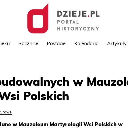
ieku
Rocznice
Postacie
Kalendaria
Artykuły
Przejdź
do
treści
 budowalnych w Mauzo
 Wsi Polskich
lturowe
lane w Mauzoleum Martyrologii Wsi Polskich w