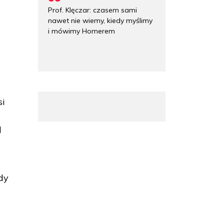
Prof. Klęczar: czasem sami
nawet nie wiemy, kiedy myślimy
i mówimy Homerem
si
d
dy