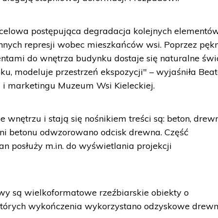
 i celowa postępująca degradacja kolejnych elementó
ennych represji wobec mieszkańców wsi. Poprzez pękn
tami do wnętrza budynku dostaje się naturalne świa
roku, modeluje przestrzeń ekspozycji" – wyjaśniła Bea
i i marketingu Muzeum Wsi Kieleckiej.
 wnętrzu i stają się nośnikiem treści są: beton, drew
chni betonu odwzorowano odcisk drewna. Część
 posłuży m.in. do wyświetlania projekcji
 są wielkoformatowe rzeźbiarskie obiekty o
o których wykończenia wykorzystano odzyskowe drewn