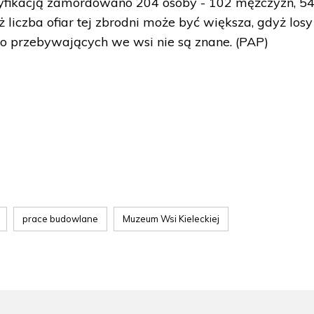
yfikacją zamordowano 204 osoby - 102 mężczyzn, 5
ż liczba ofiar tej zbrodni może być większa, gdyż losy
wo przebywających we wsi nie są znane. (PAP)
prace budowlane
Muzeum Wsi Kieleckiej