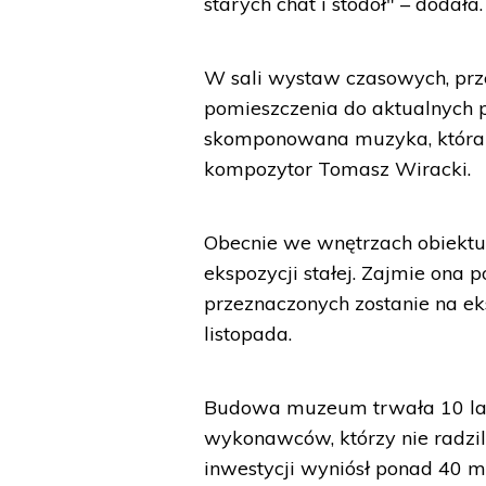
starych chat i stodół" – dodała.
W sali wystaw czasowych, pr
pomieszczenia do aktualnych p
skomponowana muzyka, która b
kompozytor Tomasz Wiracki.
Obecnie we wnętrzach obiekt
ekspozycji stałej. Zajmie ona 
przeznaczonych zostanie na e
listopada.
Budowa muzeum trwała 10 lat.
wykonawców, którzy nie radzili
inwestycji wyniósł ponad 40 mln