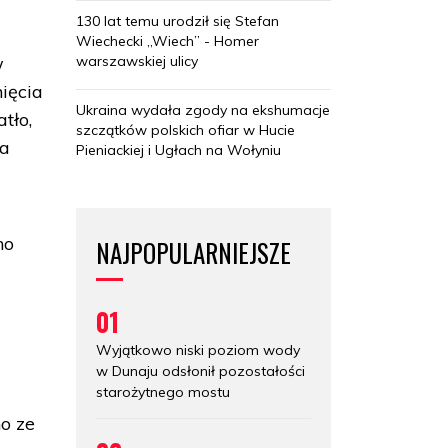
130 lat temu urodził się Stefan
Wiechecki „Wiech” - Homer
warszawskiej ulicy
w
ięcia
Ukraina wydała zgody na ekshumacje
tło,
szczątków polskich ofiar w Hucie
ta
Pieniackiej i Ugłach na Wołyniu
no
NAJPOPULARNIEJSZE
01
Wyjątkowo niski poziom wody
w Dunaju odsłonił pozostałości
starożytnego mostu
o ze