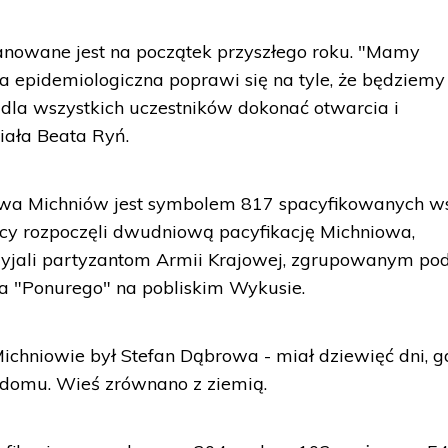
anowane jest na początek przyszłego roku. "Mamy
cja epidemiologiczna poprawi się na tyle, że będziemy
e dla wszystkich uczestników dokonać otwarcia i
iała Beata Ryń.
owa Michniów jest symbolem 817 spacyfikowanych w
emcy rozpoczęli dwudniową pacyfikację Michniowa,
yjali partyzantom Armii Krajowej, zgrupowanym po
 "Ponurego" na pobliskim Wykusie.
ichniowie był Stefan Dąbrowa - miał dziewięć dni, g
 domu. Wieś zrównano z ziemią.