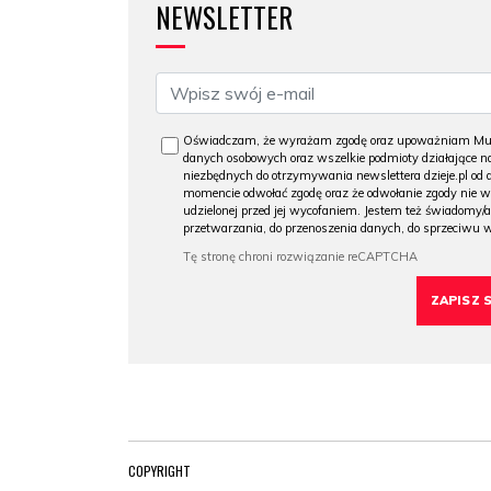
NEWSLETTER
Oświadczam, że wyrażam zgodę oraz upoważniam Muzeu
danych osobowych oraz wszelkie podmioty działające na
niezbędnych do otrzymywania newslettera dzieje.pl od
momencie odwołać zgodę oraz że odwołanie zgody nie 
udzielonej przed jej wycofaniem. Jestem też świadomy/a
przetwarzania, do przenoszenia danych, do sprzeciwu 
COPYRIGHT