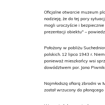
Oficjalne otwarcie muzeum pl
nadzieję, że do tej pory sytua
mogli uroczyście i bezpieczni
prezentacji obiektu" – powiedz
Położony w pobliżu Suchedni
polskich. 12 lipca 1943 r. Ni
ponieważ mieszkańcy wsi sprz
dowództwem por. Jana Piwnika
Najmłodszą ofiarą zbrodni w M
został wrzucony do płonącego