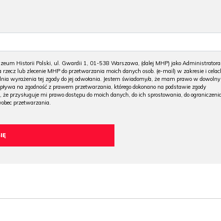
m Historii Polski, ul. Gwardii 1, 01-538 Warszawa, (dalej MHP) jako Administratora
 rzecz lub zlecenie MHP do przetwarzania moich danych osob. (e-mail) w zakresie i celac
 dnia wyrażenia tej zgody do jej odwołania. Jestem świadomy/a, że mam prawo w dowoln
wpływa na zgodność z prawem przetwarzania, którego dokonano na podstawie zgody
, że przysługuje mi prawo dostępu do moich danych, do ich sprostowania, do ograniczeni
wobec przetwarzania.