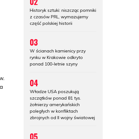
02
Historyk sztuki: niszcząc pomniki
z czasów PRL, wymazujemy
część polskiej historii
03
W ścianach kamienicy przy
rynku w Krakowie odkryto
ponad 100-letnie szyny
w.
04
ca
Władze USA poszukują
szczątków ponad 81 tys.
żołnierzy amerykańskich
poległych w konfliktach
zbrojnych od II wojny światowej
05