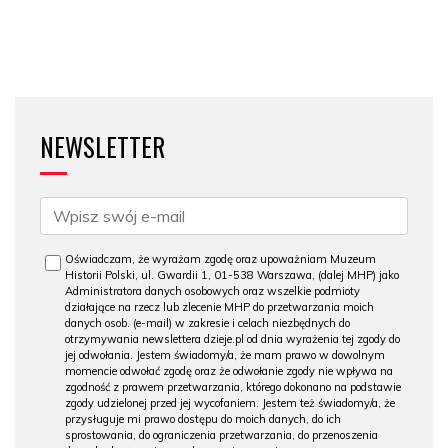
NEWSLETTER
Oświadczam, że wyrażam zgodę oraz upoważniam Muzeum
Historii Polski, ul. Gwardii 1, 01-538 Warszawa, (dalej MHP) jako
Administratora danych osobowych oraz wszelkie podmioty
działające na rzecz lub zlecenie MHP do przetwarzania moich
danych osob. (e-mail) w zakresie i celach niezbędnych do
otrzymywania newslettera dzieje.pl od dnia wyrażenia tej zgody do
jej odwołania. Jestem świadomy/a, że mam prawo w dowolnym
momencie odwołać zgodę oraz że odwołanie zgody nie wpływa na
zgodność z prawem przetwarzania, którego dokonano na podstawie
zgody udzielonej przed jej wycofaniem. Jestem też świadomy/a, że
przysługuje mi prawo dostępu do moich danych, do ich
sprostowania, do ograniczenia przetwarzania, do przenoszenia