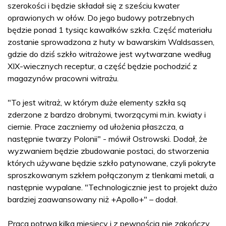
szerokości i będzie składał się z sześciu kwater
oprawionych w ołów. Do jego budowy potrzebnych
będzie ponad 1 tysiąc kawałków szkła. Część materiału
zostanie sprowadzona z huty w bawarskim Waldsassen,
gdzie do dziś szkło witrażowe jest wytwarzane według
XIX-wiecznych receptur, a część będzie pochodzić z
magazynów pracowni witrażu.
"To jest witraż, w którym duże elementy szkła są
zderzone z bardzo drobnymi, tworzącymi m.in. kwiaty i
ciernie. Prace zaczniemy od ułożenia płaszcza, a
następnie twarzy Polonii" - mówił Ostrowski. Dodał, że
wyzwaniem będzie zbudowanie postaci, do stworzenia
których używane będzie szkło patynowane, czyli pokryte
sproszkowanym szkłem połączonym z tlenkami metali, a
następnie wypalane. "Technologicznie jest to projekt dużo
bardziej zaawansowany niż +Apollo+" – dodał.
Praca potrwa kilka miesięcy i z pewnością nie zakończy