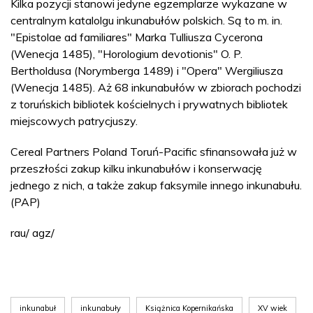
Kilka pozycji stanowi jedyne egzemplarze wykazane w
centralnym katalolgu inkunabułów polskich. Są to m. in.
"Epistolae ad familiares" Marka Tulliusza Cycerona
(Wenecja 1485), "Horologium devotionis" O. P.
Bertholdusa (Norymberga 1489) i "Opera" Wergiliusza
(Wenecja 1485). Aż 68 inkunabułów w zbiorach pochodzi
z toruńskich bibliotek kościelnych i prywatnych bibliotek
miejscowych patrycjuszy.
Cereal Partners Poland Toruń-Pacific sfinansowała już w
przeszłości zakup kilku inkunabułów i konserwację
jednego z nich, a także zakup faksymile innego inkunabułu.
(PAP)
rau/ agz/
inkunabuł
inkunabuły
Książnica Kopernikańska
XV wiek