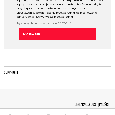
zgodność z prawem przetwarzania, którego dokonano na podstawie
zgody udzielonej przed jej wycofaniem. Jestem też świadomy/a, że
przysługuje mi prawo dostępu do moich danych, do ich
sprostowania, do ograniczenia przetwarzania, do przenoszenia
danych, do sprzeciwu wobec przetwarzania.
COPYRIGHT
Menu Footer
DEKLARACJA DOSTĘPNOŚCI
© COPYRIGHT PAP 2026