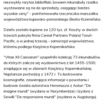
niezwykły rarytas bibliofilski, bowiem inkunabuły rzadko
wystawiane są na do sprzedaży, osiągając bardzo
wysokie ceny" - poinformowała rzeczniczka marszałka
województwa kujawsko-pomorskiego Beata Krzemińska.
Dzieło zostało kupione za 120 tys. zł. Koszty w dwóch
trzecich pokryła firma Cereal Partners Poland Toruń-
Pacific, a w jednej trzeciej - samorząd województwa,
któremu podlega Książnica Kopernikańska.
"Vitae XII Caesarum" uzupełniło kolekcję 73 inkunabułów,
do których zalicza się wydawnictwa z lat 1455-1500,
znajdujące się w zbiorach Książnicy Kopernikańskiej.
Najstarsze pochodzą z 1472 r. To ilustrowane
kosmografie, zawierające informacje o powstaniu i
budowie świata autorstwa Honoriusza z Autun "De
imagine mundi" (wydana w Norymberdze) i Izydora z
Sewilli "De responsione mundi" (wydana w Augsburgu).