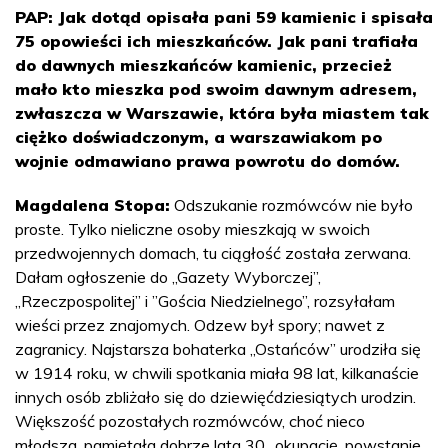
PAP: Jak dotąd opisała pani 59 kamienic i spisała
75 opowieści ich mieszkańców. Jak pani trafiała
do dawnych mieszkańców kamienic, przecież
mało kto mieszka pod swoim dawnym adresem,
zwłaszcza w Warszawie, która była miastem tak
ciężko doświadczonym, a warszawiakom po
wojnie odmawiano prawa powrotu do domów.
Magdalena Stopa:
Odszukanie rozmówców nie było
proste. Tylko nieliczne osoby mieszkają w swoich
przedwojennych domach, tu ciągłość została zerwana.
Dałam ogłoszenie do „Gazety Wyborczej”,
„Rzeczpospolitej” i ”Gościa Niedzielnego”, rozsyłałam
wieści przez znajomych. Odzew był spory; nawet z
zagranicy. Najstarsza bohaterka „Ostańców” urodziła się
w 1914 roku, w chwili spotkania miała 98 lat, kilkanaście
innych osób zbliżało się do dziewięćdziesiątych urodzin.
Większość pozostałych rozmówców, choć nieco
młodsza, pamiętała dobrze lata 30., okupację, powstanie.