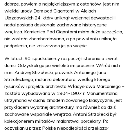
dobrze, powiem o najpiękniejszym z ostańców. Jest nim
wielkiej urody Dom pod Gigantami w Alejach
Ujazdowskich 24, który uniknął wojennej dewastacji i
nadal posiada doskonale zachowane historyczne
wnętrza. Kamienica Pod Gigantami miała dużo szczęścia,
nie została zbombardowana, a po powstaniu uniknęła
podpalenia, nie zniszczono jej po wojnie.
W latach 90. spadkobiercy rozpoczęli starania o zwrot
domu. Odzyskali go po wieloletnim procesie. Wśród nich
m.in. Andrzej Strzałecki, prawnuk Antoniego Jana
Strzałeckiego, malarza dekoratora, według którego
rysunków i projektu architekta Władysława Marconiego –
została wybudowana w 1904-1907 r. Monumentalna,
utrzymana w duchu zmodernizowanego klasycyzmu jest
przykładem wybitnej architektury, ma również do dziś
zachowane wspaniałe wnętrza. Antoni Strzałecki był
kolekcjonerem militariów, malarstwa, porcelany. Po
odzyskaniu przez Polskę niepodległości przekazał