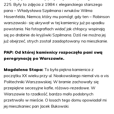
225. Były to zdjęcia z 1984 r. eleganckiego starszego
pana – Władysława Szpilmana i wnuków Wilma
Hosenfelda, Niemca, który mu pomógł, gdy ten – Robinson
warszawski- się ukrywał w tej kamienicy już po upadku
powstania. Na fotografiach widać jak chłopcy wspinają
się po drabinie do kryjówki Szpilmana. Dziś nie można jej
już obejrzeć, strych został zaadoptowany na mieszkanie.
PAP: Od której kamienicy rozpoczęła pani swą
peregrynację po Warszawie.
Magdalena Stopa:
To była piękna kamienica z
początku XX wieku przy ul. Noakowskiego niemal vis a vis
Politechniki Warszawskiej. W bramie zachowały się
przepiękne secesyjne kafle, różowo-rezedowe. W
Warszawie to rzadkość, bardzo mało podobnych
przetrwało w mieście. O losach tego domu opowiadał mi
jej mieszkaniec pan Jacek Bukowski.