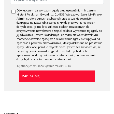
Oświadczam, że wyrażam zgodę oraz upoważniam Muzeum
Historii Polski, ul. Gwardii 1, 01-538 Warszawa, (dalej MHP) jako
Administratora danych osobowych oraz wszelkie podmioty
działające na rzecz lub zlecenie MHP do przetwarzania moich
danych osob. (e-mail) w zakresie i celach niezbędnych do
otrzymywania newslettera dzieje.pl od dnia wyrażenia tej zgody do
jej odwołania. Jestem świadomy/a, że mam prawo w dowolnym
momencie odwołać zgodę oraz że odwołanie zgody nie wpływa na
zgodność z prawem przetwarzania, którego dokonano na podstawie
zgody udzielonej przed jej wycofaniem. Jestem też świadomy/a, że
przysługuje mi prawo dostępu do moich danych, do ich
sprostowania, do ograniczenia przetwarzania, do przenoszenia
danych, do sprzeciwu wobec przetwarzania.