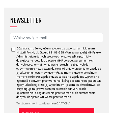
NEWSLETTER
Oświadczam, że wyrażam zgodę oraz upoważniam Muzeum
Historii Polski, ul. Gwardii 1, 01-538 Warszawa, (dalej MHP) jako
Administratora danych osobowych oraz wszelkie podmioty
działające na rzecz lub zlecenie MHP do przetwarzania moich
danych osob. (e-mail) w zakresie i celach niezbędnych do
otrzymywania newslettera dzieje.pl od dnia wyrażenia tej zgody do
jej odwołania. Jestem świadomy/a, że mam prawo w dowolnym
momencie odwołać zgodę oraz że odwołanie zgody nie wpływa na
zgodność z prawem przetwarzania, którego dokonano na podstawie
zgody udzielonej przed jej wycofaniem. Jestem też świadomy/a, że
przysługuje mi prawo dostępu do moich danych, do ich
sprostowania, do ograniczenia przetwarzania, do przenoszenia
danych, do sprzeciwu wobec przetwarzania.