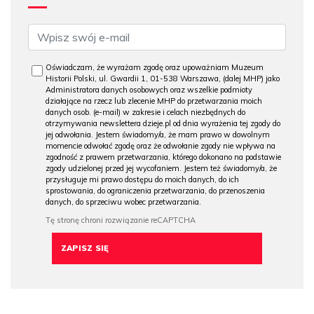
Oświadczam, że wyrażam zgodę oraz upoważniam Muzeum
Historii Polski, ul. Gwardii 1, 01-538 Warszawa, (dalej MHP) jako
Administratora danych osobowych oraz wszelkie podmioty
działające na rzecz lub zlecenie MHP do przetwarzania moich
danych osob. (e-mail) w zakresie i celach niezbędnych do
otrzymywania newslettera dzieje.pl od dnia wyrażenia tej zgody do
jej odwołania. Jestem świadomy/a, że mam prawo w dowolnym
momencie odwołać zgodę oraz że odwołanie zgody nie wpływa na
zgodność z prawem przetwarzania, którego dokonano na podstawie
zgody udzielonej przed jej wycofaniem. Jestem też świadomy/a, że
przysługuje mi prawo dostępu do moich danych, do ich
sprostowania, do ograniczenia przetwarzania, do przenoszenia
danych, do sprzeciwu wobec przetwarzania.