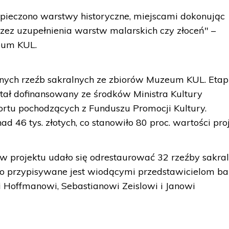
ieczono warstwy historyczne, miejscami dokonując
przez uzupełnienia warstw malarskich czy złoceń" –
eum KUL.
ych rzeźb sakralnych ze zbiorów Muzeum KUL. Etap I
stał dofinansowany ze środków Ministra Kultury
rtu pochodzących z Funduszu Promocji Kultury.
d 46 tys. złotych, co stanowiło 80 proc. wartości pro
 projektu udało się odrestaurować 32 rzeźby sakral
stwo przypisywane jest wiodącymi przedstawicielom b
wi Hoffmanowi, Sebastianowi Zeislowi i Janowi