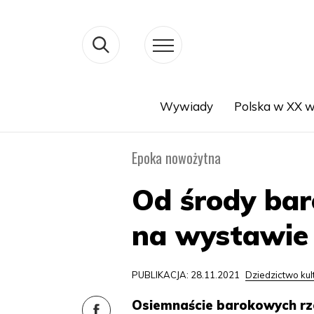
Wywiady
Polska w XX w
Search
Epoka nowożytna
Od środy bar
na wystawi
PUBLIKACJA: 28.11.2021
Dziedzictwo ku
Osiemnaście barokowych rze