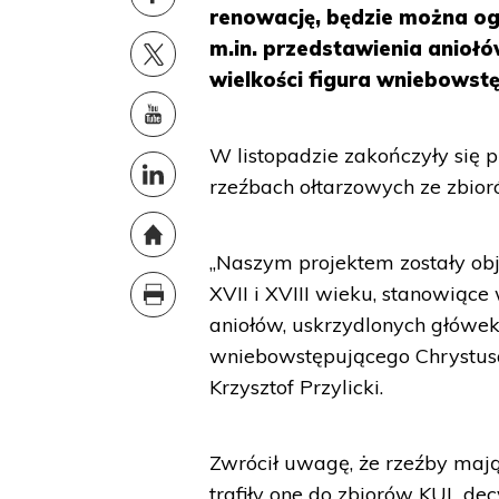
renowację, będzie można og
m.in. przedstawienia aniołó
wielkości figura wniebowst
W listopadzie zakończyły się
rzeźbach ołtarzowych ze zbio
„Naszym projektem zostały ob
XVII i XVIII wieku, stanowiące
aniołów, uskrzydlonych główek 
wniebowstępującego Chrystus
Krzysztof Przylicki.
Zwrócił uwagę, że rzeźby mają
trafiły one do zbiorów KUL de