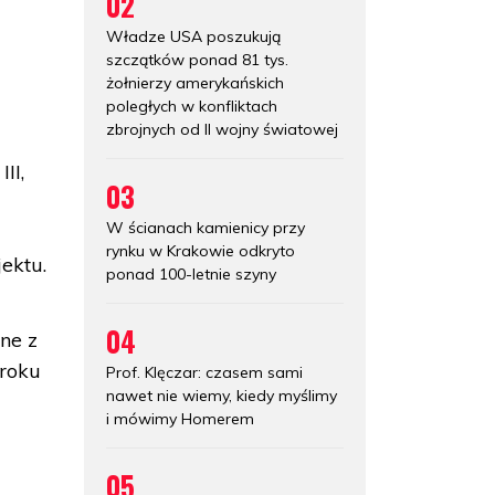
02
Władze USA poszukują
szczątków ponad 81 tys.
żołnierzy amerykańskich
poległych w konfliktach
zbrojnych od II wojny światowej
II,
03
W ścianach kamienicy przy
rynku w Krakowie odkryto
jektu.
ponad 100-letnie szyny
04
ne z
aroku
Prof. Klęczar: czasem sami
nawet nie wiemy, kiedy myślimy
i mówimy Homerem
05