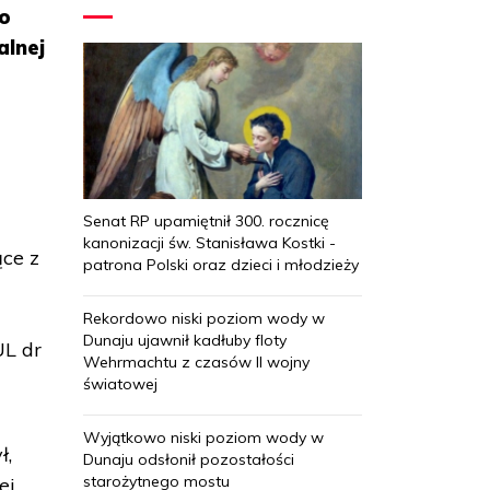
to
alnej
Senat RP upamiętnił 300. rocznicę
kanonizacji św. Stanisława Kostki -
ce z
patrona Polski oraz dzieci i młodzieży
Rekordowo niski poziom wody w
Dunaju ujawnił kadłuby floty
UL dr
Wehrmachtu z czasów II wojny
światowej
Wyjątkowo niski poziom wody w
ł,
Dunaju odsłonił pozostałości
starożytnego mostu
ej