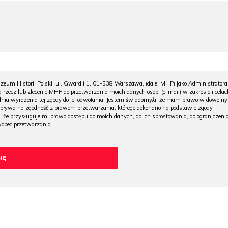
m Historii Polski, ul. Gwardii 1, 01-538 Warszawa, (dalej MHP) jako Administratora
 rzecz lub zlecenie MHP do przetwarzania moich danych osob. (e-mail) w zakresie i celac
 dnia wyrażenia tej zgody do jej odwołania. Jestem świadomy/a, że mam prawo w dowoln
wpływa na zgodność z prawem przetwarzania, którego dokonano na podstawie zgody
, że przysługuje mi prawo dostępu do moich danych, do ich sprostowania, do ograniczeni
wobec przetwarzania.