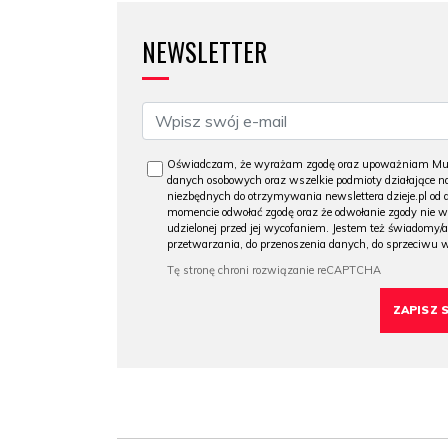
NEWSLETTER
Oświadczam, że wyrażam zgodę oraz upoważniam Muzeu
danych osobowych oraz wszelkie podmioty działające na
niezbędnych do otrzymywania newslettera dzieje.pl od
momencie odwołać zgodę oraz że odwołanie zgody nie 
udzielonej przed jej wycofaniem. Jestem też świadomy/a
przetwarzania, do przenoszenia danych, do sprzeciwu 