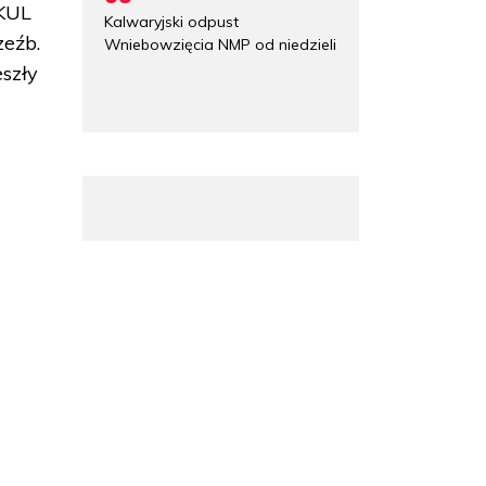
 KUL
Kalwaryjski odpust
zeźb.
Wniebowzięcia NMP od niedzieli
szły