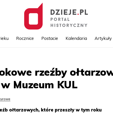
ieku
Rocznice
Postacie
Kalendaria
Artykuły
Przejdź
do
treści
okowe rzeźby ołtarzow
e w Muzeum KUL
lturowe
źb ołtarzowych, które przeszły w tym roku