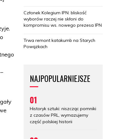
Członek Kolegium IPN: bliskość
wyborów raczej nie skłoni do
kompromisu ws. nowego prezesa IPN
yje.
to
Trwa remont katakumb na Starych
Powązkach
otnego
 –
NAJPOPULARNIEJSZE
01
agały
Historyk sztuki: niszcząc pomniki
iwe
z czasów PRL, wymazujemy
część polskiej historii