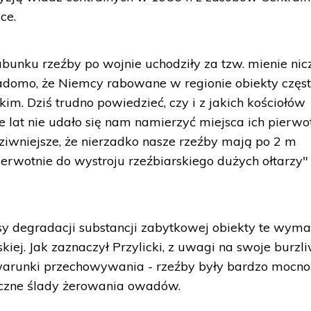
ce.
bunku rzeźby po wojnie uchodziły za tzw. mienie nicz
domo, że Niemcy rabowane w regionie obiekty częs
. Dziś trudno powiedzieć, czy i z jakich kościołów
e lat nie udało się nam namierzyć miejsca ich pierw
ziwniejsze, że nierzadko nasze rzeźby mają po 2 m
erwotnie do wystroju rzeźbiarskiego dużych ołtarzy"
sy degradacji substancji zabytkowej obiekty te wym
kiej. Jak zaznaczył Przylicki, z uwagi na swoje burzl
warunki przechowywania - rzeźby były bardzo mocno
liczne ślady żerowania owadów.