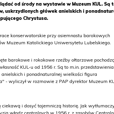
lądać od środy na wystawie w Muzeum KUL. Są 
w, uskrzydlonych główek anielskich i ponadnatur
ępującego Chrystusa.
 prace konserwatorskie przy osiemnastu barokowych
rów Muzeum Katolickiego Uniwersytetu Lubelskiego.
jęte barokowe i rokokowe rzeźby ołtarzowe pochodzą
 własność KUL-u od 1956 r. Są to m.in. przedstawienia
anielskich i ponadnaturalnej wielkości figura
a" - wyliczył w rozmowie z PAP dyrektor Muzeum K
 ciekawą i dosyć tajemniczą historię. Jak wytłumaczy
cyzją władz centralnych w 1956 r. z zasobów Centraln