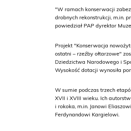
"W ramach konserwacji zabezp
drobnych rekonstrukcji, m.in. 
powiedział PAP dyrektor Muz
Projekt "Konserwacja nowożytn
ostatni – rzeźby ołtarzowe" zo
Dziedzictwa Narodowego i Spo
Wysokość dotacji wynosiła pona
W sumie podczas trzech etapów
XVII i XVIII wieku. Ich autor
i rokoka, m.in. Janowi Eliaszo
Ferdynandowi Kargielowi.