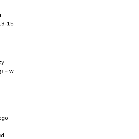
a
 13-15
,
zy
gi – w
iego
ąd