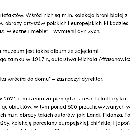
tefaktów. Wśród nich są m.in. kolekcja broni białej z
, obrazy artystów polskich i europejskich, kilkadziesi
IX-wieczne i meble” – wymienił dyr. Zych.
la muzeum jest także album ze zdjęciami
go zamku w 1917 r., autorstwa Michała Affasonowic
ska wróciła do domu” – zaznaczył dyrektor.
w 2021 r. muzeum za pieniądze z resortu kultury kup
ysiąc obiektów, w tym ponad 500 przechowywanych 
m.in. obrazy takich autorów, jak: Landi, Fidanza, Fo
źby, kolekcję porcelany europejskiej, chińskiej i japoń