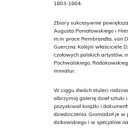
1803-1804.
Zbiory sukcesywnie powiększano
Augusta Poniatowskiego i Hie
m.in. prace Rembrandta, van Dy
Guercina. Kolejni właściciele
czołowych polskich artystów, m
Pochwalskiego, Rodakowskiego 
miniatur.
W ciągu dwóch stuleci rodzin
olbrzymią galerię dzieł sztuki 
pozyskiwał książki i dokument
dziedziczenia. Gromadził je 
dzikowskiego i w specjalnie na