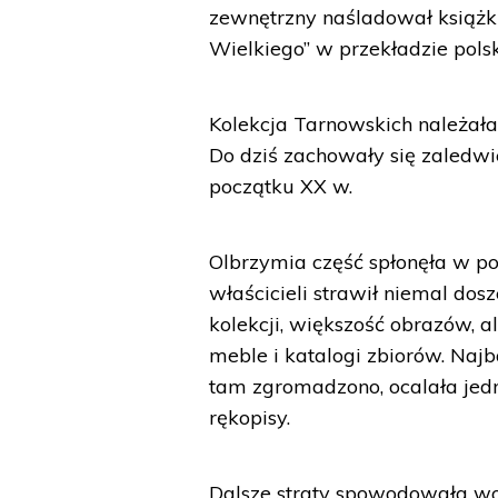
zewnętrzny naśladował książki
Wielkiego” w przekładzie polsk
Kolekcja Tarnowskich należała 
Do dziś zachowały się zaledwie 
początku XX w.
Olbrzymia część spłonęła w po
właścicieli strawił niemal dos
kolekcji, większość obrazów, a
meble i katalogi zbiorów. Najba
tam zgromadzono, ocalała jedn
rękopisy.
Dalsze straty spowodowała woj