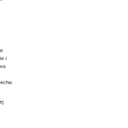
ła
e i
owa
 echa.
ej