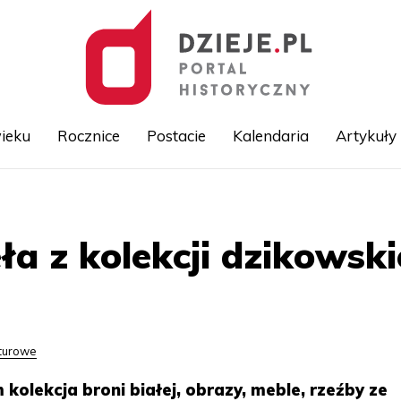
ieku
Rocznice
Postacie
Kalendaria
Artykuły
Przejdź
do
treści
ła z kolekcji dzikowski
lturowe
kolekcja broni białej, obrazy, meble, rzeźby ze