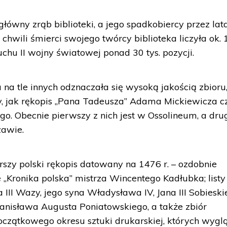
główny zrąb biblioteki, a jego spadkobiercy przez lat
 chwili śmierci swojego twórcy biblioteka liczyła ok.
uchu II wojny światowej ponad 30 tys. pozycji.
a na tle innych odznaczała się wysoką jakością zbioru
asy, jak rękopis „Pana Tadeusza” Adama Mickiewicza c
go. Obecnie pierwszy z nich jest w Ossolineum, a dru
zawie.
tarszy polski rękopis datowany na 1476 r. – ozdobnie
 „Kronika polska” mistrza Wincentego Kadłubka; listy
III Wazy, jego syna Władysława IV, Jana III Sobiesk
Stanisława Augusta Poniatowskiego, a także zbiór
oczątkowego okresu sztuki drukarskiej, których wygl