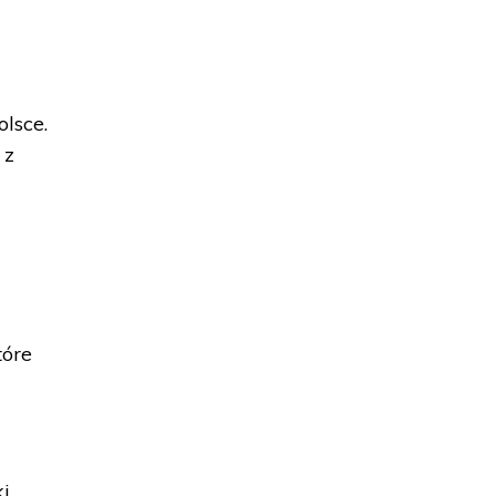
olsce.
 z
tóre
ki