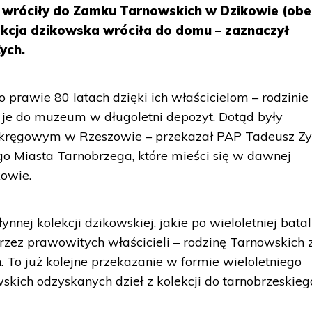
j, wróciły do Zamku Tarnowskich w Dzikowie (obe
lekcja dzikowska wróciła do domu – zaznaczył
ych.
 prawie 80 latach dzięki ich właścicielom – rodzinie
 je do muzeum w długoletni depozyt. Dotąd były
ęgowym w Rzeszowie – przekazał PAP Tadeusz Zy
o Miasta Tarnobrzega, które mieści się w dawnej
kowie.
łynnej kolekcji dzikowskiej, jakie po wieloletniej bata
zez prawowitych właścicieli – rodzinę Tarnowskich 
. To już kolejne przekazanie w formie wieloletniego
skich odzyskanych dzieł z kolekcji do tarnobrzeskieg