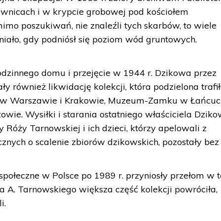
nicach i w krypcie grobowej pod kościołem
imo poszukiwań, nie znaleźli tych skarbów, to wiele
iało, gdy podniósł się poziom wód gruntowych.
odzinnego domu i przejęcie w 1944 r. Dzikowa przez
 również likwidację kolekcji, która podzielona trafi
 w Warszawie i Krakowie, Muzeum-Zamku w Łańcuci
e. Wysiłki i starania ostatniego właściciela Dzik
 Róży Tarnowskiej i ich dzieci, którzy apelowali z
znych o scalenie zbiorów dzikowskich, pozostały bez
społeczne w Polsce po 1989 r. przyniosły przełom w t
a A. Tarnowskiego większa część kolekcji powróciła,
i.