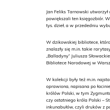
Jan Feliks Tarnowski utworzył 
powiększali ten księgozbiór. W
tys. dzieł, a w przededniu wyb
W dzikowskiej bibliotece, któr
znalazły się m.in. takie raryt
„Balladyny” Juliusza Słowackie
Bibliotece Narodowej w Wars
W kolekcji były też m.in. najs
oprawiona, napisana po łacinie
królów Polski, w tym Zygmunta 
czy ostatniego króla Polski – 
inkunabułów, czyli druków z p