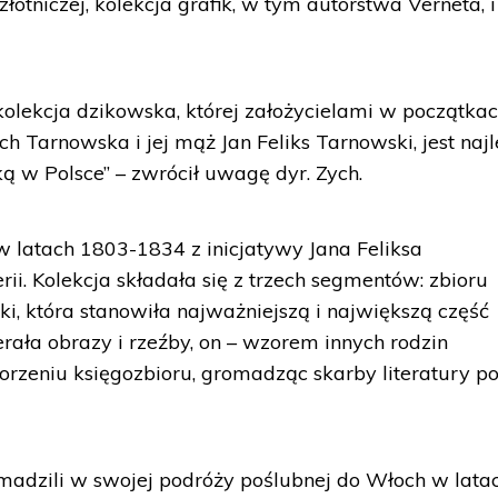
złotniczej, kolekcja grafik, w tym autorstwa Verneta, i
lekcja dzikowska, której założycielami w początkac
ch Tarnowska i jej mąż Jan Feliks Tarnowski, jest najl
 w Polsce” – zwrócił uwagę dyr. Zych.
 latach 1803-1834 z inicjatywy Jana Feliksa
ii. Kolekcja składała się z trzech segmentów: zbioru
teki, która stanowiła najważniejszą i największą część
ierała obrazy i rzeźby, on – wzorem innych rodzin
worzeniu księgozbioru, gromadząc skarby literatury po
madzili w swojej podróży poślubnej do Włoch w lata