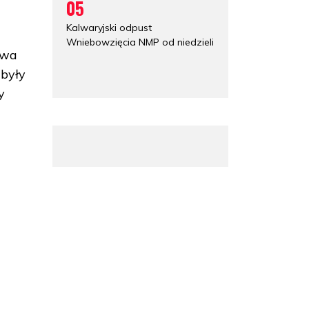
05
Kalwaryjski odpust
Wniebowzięcia NMP od niedzieli
awa
 były
y