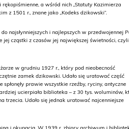
 rękopiśmienne, a wśród nich „Statuty Kazimierza
im z 1501 r., znane jako „Kodeks dzikowski”.
do najsłynniejszych i najlepszych w przedwojennej P
jej cząstki z czasów jej największej świetności, czyli
żarze w grudniu 1927 r., który pod nieobecność
zczętnie zamek dzikowski. Udało się uratować część
le spłonęły prawie wszystkie rzeźby, ryciny, antyczne
rdziej ucierpiała biblioteka – z 30 tys. woluminów, k
a trzecia. Udało się jednak uratować najcenniejsze
na i okupacja. W 1939 r. zbiory archiwum i bibliote