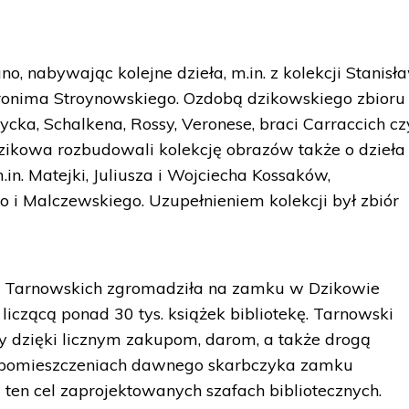
, nabywając kolejne dzieła, m.in. z kolekcji Stanisł
ronima Stroynowskiego. Ozdobą dzikowskiego zbioru
cka, Schalkena, Rossy, Veronese, braci Carraccich cz
 Dzikowa rozbudowali kolekcję obrazów także o dzieła
.in. Matejki, Juliusza i Wojciecha Kossaków,
i Malczewskiego. Uzupełnieniem kolekcji był zbiór
a Tarnowskich zgromadziła na zamku w Dzikowie
i liczącą ponad 30 tys. książek bibliotekę. Tarnowski
y dzięki licznym zakupom, darom, a także drogą
w pomieszczeniach dawnego skarbczyka zamku
 ten cel zaprojektowanych szafach bibliotecznych.