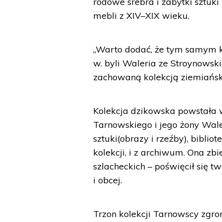
rodowe srebra i zabytki sztuki 
mebli z XIV–XIX wieku.
„Warto dodać, że tym samym ko
w. byli Waleria ze Stroynowski
zachowaną kolekcją ziemiańską
Kolekcja dzikowska powstała w
Tarnowskiego i jego żony Waler
sztuki(obrazy i rzeźby), biblio
kolekcji, i z archiwum. Ona zb
szlacheckich – poświęcił się t
i obcej.
Trzon kolekcji Tarnowscy zgro