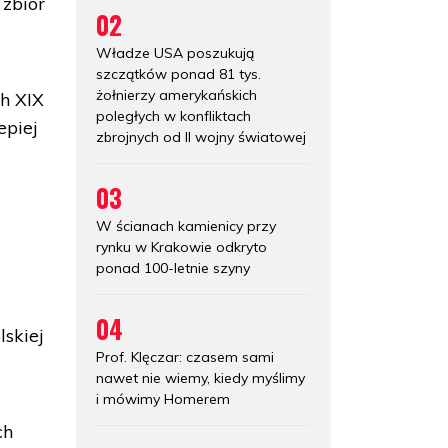
 zbiór
02
Władze USA poszukują
szczątków ponad 81 tys.
żołnierzy amerykańskich
h XIX
poległych w konfliktach
epiej
zbrojnych od II wojny światowej
03
W ścianach kamienicy przy
rynku w Krakowie odkryto
ponad 100-letnie szyny
04
lskiej
Prof. Klęczar: czasem sami
nawet nie wiemy, kiedy myślimy
i mówimy Homerem
ch