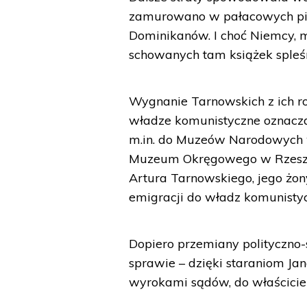
zamurowano w pałacowych piw
Dominikanów. I choć Niemcy, m
schowanych tam książek spleśn
Wygnanie Tarnowskich z ich r
władze komunistyczne oznaczały
m.in. do Muzeów Narodowych
Muzeum Okręgowego w Rzeszowi
Artura Tarnowskiego, jego żony
emigracji do władz komunistyc
Dopiero przemiany polityczno-
sprawie – dzięki staraniom Jan
wyrokami sądów, do właściciel