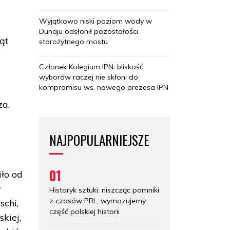
Wyjątkowo niski poziom wody w
Dunaju odsłonił pozostałości
ąt
starożytnego mostu
Członek Kolegium IPN: bliskość
wyborów raczej nie skłoni do
kompromisu ws. nowego prezesa IPN
za.
NAJPOPULARNIEJSZE
01
iło od
w
Historyk sztuki: niszcząc pomniki
z czasów PRL, wymazujemy
schi,
część polskiej historii
skiej,