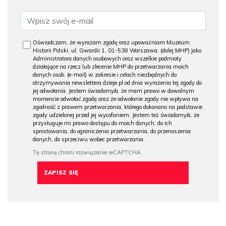
Oświadczam, że wyrażam zgodę oraz upoważniam Muzeum
Historii Polski, ul. Gwardii 1, 01-538 Warszawa, (dalej MHP) jako
Administratora danych osobowych oraz wszelkie podmioty
działające na rzecz lub zlecenie MHP do przetwarzania moich
danych osob. (e-mail) w zakresie i celach niezbędnych do
otrzymywania newslettera dzieje.pl od dnia wyrażenia tej zgody do
jej odwołania. Jestem świadomy/a, że mam prawo w dowolnym
momencie odwołać zgodę oraz że odwołanie zgody nie wpływa na
zgodność z prawem przetwarzania, którego dokonano na podstawie
zgody udzielonej przed jej wycofaniem. Jestem też świadomy/a, że
przysługuje mi prawo dostępu do moich danych, do ich
sprostowania, do ograniczenia przetwarzania, do przenoszenia
danych, do sprzeciwu wobec przetwarzania.