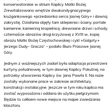
konserwatorskie w atrium Kaplicy Matki Bożej.
Zrewitalizowano wnętrze dwukondygnacyjnego
krużgankowego +przedsionka serca Jasnej Góry+ i dawną
zakrystię. Działania objęły tam sklepienia i ściany, portale
kamienne, kamienną kropielnicę, drewniane drzwi i schody,
czternaście obrazów drogi krzyżowej z XVIII w., kopię
obrazu Matki Bożej Częstochowskiej i cykl +Golgoty+
Jerzego Dudy- Gracza” – podało Biuro Prasowe Jasnej
Góry.
Jednym z ważniejszych zadań była adaptacja przestrzeni
kurtyny południowej, w tym dawnej Kaplicy Pokutnej, na
potrzeby utworzenia Kaplicy św. Jana Pawła II. Na razie
zostały wykonane prace w zakresie architektury,
konstrukcji i instalacyjne. Jeszcze w tym roku kaplica ma
zostać wyposażona i oddana do użytku pielgrzymom.
Będzie to całkiem nowe miejsce na mapie zwiedzania
klasztoru.