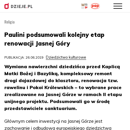
Religia
Przejdź
do
Paulini podsumowali kolejny etap
treści
renowacji Jasnej Góry
Dziedzictwo kulturowe
PUBLIKACJA: 26.06.2019
Wymiana nawierzchni dziedzińca przed Kaplicą
Matki Bożej i Bazyliką, kompleksowy remont
drogi dojazdowej do klasztoru, renowacja tzw.
rawelinu i Pokoi Królewskich – to wybrane prace
zrealizowane na Jasnej Górze w ramach II etapu
unijnego projektu. Podsumowali go w środę
przedstawiciele sanktuarium.
Głównym celem inwestycji na Jasnej Górze jest
zachowanie i odbudowa europejskiego dziedzictwa