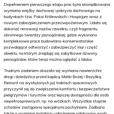
Dopełnieniem pierwszego etapu prac była skomplikowana
wymiana więźby dachowej i pokrycia dachowego na
budynkach tzw. Pokoi Królewskich i Hospicjum wraz z
nowym zabezpieczeniem przeciwpożarowym. Udało się
dokonać renowacji murów rawelinu, czyli fragmentu
obronnego twierdzy jasnogórskiej, gdzie wykonano
kompleksowe prace budowlano-konserwatorskie
pozwalające odtworzyć i zabezpieczyć mur i część
obiektu, na którym znajdują się zabytkowe dzwony
jasnogórskie, które teraz można oglądać z bliska.
Trudnym zadaniem okazała się wymiana nawierzchni
drogi i dziedzińca przed kaplicą Matki Bożej i Bazyliką.
Remont na wysłużonych już traktach spacerowych
przyczynił się do zwiększenia komfortu i bezpieczeństwa
pielgrzymów i turystów oraz lepszej dostępności dla osób
niepełnosprawnych, np. na wózkach. Wszystkie stopnie
schodów zastąpiono specjalnymi pochylniami. Zadbano
także o wymianę instalacji i udrożnienie odpływów wody.