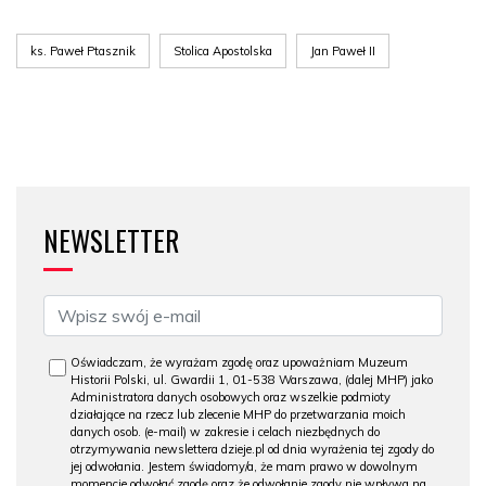
ks. Paweł Ptasznik
Stolica Apostolska
Jan Paweł II
NEWSLETTER
Oświadczam, że wyrażam zgodę oraz upoważniam Muzeum
Historii Polski, ul. Gwardii 1, 01-538 Warszawa, (dalej MHP) jako
Administratora danych osobowych oraz wszelkie podmioty
działające na rzecz lub zlecenie MHP do przetwarzania moich
danych osob. (e-mail) w zakresie i celach niezbędnych do
otrzymywania newslettera dzieje.pl od dnia wyrażenia tej zgody do
jej odwołania. Jestem świadomy/a, że mam prawo w dowolnym
momencie odwołać zgodę oraz że odwołanie zgody nie wpływa na