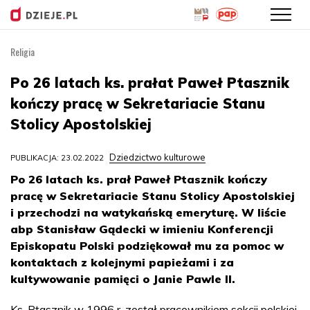
Religia
Przejdź
do
Po 26 latach ks. prałat Paweł Ptasznik
treści
kończy pracę w Sekretariacie Stanu
Stolicy Apostolskiej
Dziedzictwo kulturowe
PUBLIKACJA: 23.02.2022
Po 26 latach ks. prał Paweł Ptasznik kończy
pracę w Sekretariacie Stanu Stolicy Apostolskiej
i przechodzi na watykańską emeryturę. W liście
abp Stanisław Gądecki w imieniu Konferencji
Episkopatu Polski podziękował mu za pomoc w
kontaktach z kolejnymi papieżami i za
kultywowanie pamięci o Janie Pawle II.
Ks. Ptasznik w 1996 r. został pracownikiem sekcji polskiej