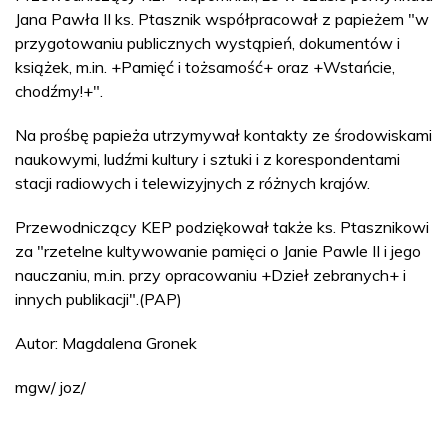
Jana Pawła II ks. Ptasznik współpracował z papieżem "w
przygotowaniu publicznych wystąpień, dokumentów i
książek, m.in. +Pamięć i tożsamość+ oraz +Wstańcie,
chodźmy!+".
Na prośbę papieża utrzymywał kontakty ze środowiskami
naukowymi, ludźmi kultury i sztuki i z korespondentami
stacji radiowych i telewizyjnych z różnych krajów.
Przewodniczący KEP podziękował także ks. Ptasznikowi
za "rzetelne kultywowanie pamięci o Janie Pawle II i jego
nauczaniu, m.in. przy opracowaniu +Dzieł zebranych+ i
innych publikacji".(PAP)
Autor: Magdalena Gronek
mgw/ joz/