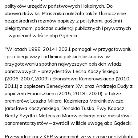
polityków urzędów państwowych i lokalnych. Do
obowiązków ks. Ptasznika należało także tłumaczenie
bezpośrednich rozmów papieży z politykami, gośćmi i
pielgrzymami podczas audiencji publicznych i prywatnych
– wymieniał w liście abp Gądecki.
"W latach 1998, 2014 i 2021 pomagał w przygotowaniu
i przebiegu wizyt ad limina polskich biskupów; w
przygotowaniu spotkań najwyższych polskich władz
państwowych – prezydentów Lecha Kaczyńskiego
(2006, 2007, 2009) i Bronisława Komorowskiego (2010,
2011) z papieżem Benedyktem XVI oraz Andrzeja Dudy z
papieżem Franciszkiem (2015, 2018 i 2020), a także
premierów: Leszka Millera, Kazimierza Marcinkiewicza,
Jarosława Kaczyńskiego, Donalda Tuska, Ewy Kopacz,
Beaty Szydło i Mateusza Morawieckiego oraz ministrów i
parlamentarzystów – zwrócił w liście uwagę abp Gądecki.
Przewodniczący KEP wspomniał, że w czasie pontyfikatu