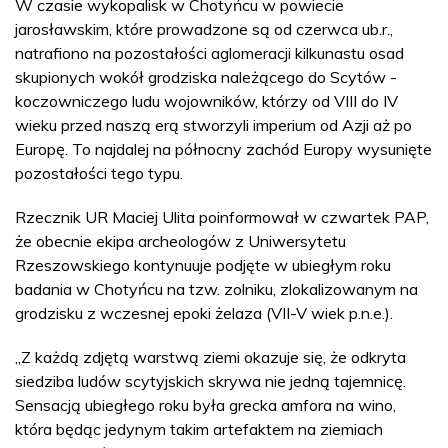
W czasie wykopalisk w Chotyńcu w powiecie
jarosławskim, które prowadzone są od czerwca ub.r.,
natrafiono na pozostałości aglomeracji kilkunastu osad
skupionych wokół grodziska należącego do Scytów -
koczowniczego ludu wojowników, którzy od VIII do IV
wieku przed naszą erą stworzyli imperium od Azji aż po
Europę. To najdalej na północny zachód Europy wysunięte
pozostałości tego typu.
Rzecznik UR Maciej Ulita poinformował w czwartek PAP,
że obecnie ekipa archeologów z Uniwersytetu
Rzeszowskiego kontynuuje podjęte w ubiegłym roku
badania w Chotyńcu na tzw. zolniku, zlokalizowanym na
grodzisku z wczesnej epoki żelaza (VII-V wiek p.n.e.).
„Z każdą zdjętą warstwą ziemi okazuje się, że odkryta
siedziba ludów scytyjskich skrywa nie jedną tajemnicę.
Sensacją ubiegłego roku była grecka amfora na wino,
która będąc jedynym takim artefaktem na ziemiach