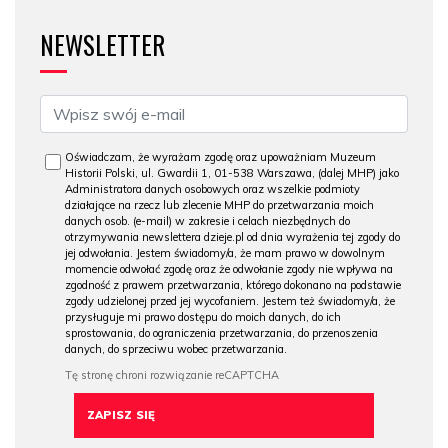
NEWSLETTER
Oświadczam, że wyrażam zgodę oraz upoważniam Muzeum
Historii Polski, ul. Gwardii 1, 01-538 Warszawa, (dalej MHP) jako
Administratora danych osobowych oraz wszelkie podmioty
działające na rzecz lub zlecenie MHP do przetwarzania moich
danych osob. (e-mail) w zakresie i celach niezbędnych do
otrzymywania newslettera dzieje.pl od dnia wyrażenia tej zgody do
jej odwołania. Jestem świadomy/a, że mam prawo w dowolnym
momencie odwołać zgodę oraz że odwołanie zgody nie wpływa na
zgodność z prawem przetwarzania, którego dokonano na podstawie
zgody udzielonej przed jej wycofaniem. Jestem też świadomy/a, że
przysługuje mi prawo dostępu do moich danych, do ich
sprostowania, do ograniczenia przetwarzania, do przenoszenia
danych, do sprzeciwu wobec przetwarzania.