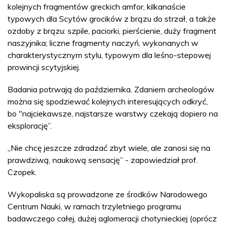
kolejnych fragmentów greckich amfor, kilkanaście
typowych dla Scytów grocików z brązu do strzał, a także
ozdoby z brązu: szpile, paciorki, pierścienie, duży fragment
naszyjnika; liczne fragmenty naczyń, wykonanych w
charakterystycznym stylu, typowym dla leśno-stepowej
prowincji scytyjskiej.
Badania potrwają do października. Zdaniem archeologów
można się spodziewać kolejnych interesujących odkryć,
bo "najciekawsze, najstarsze warstwy czekają dopiero na
eksplorację”.
„Nie chcę jeszcze zdradzać zbyt wiele, ale zanosi się na
prawdziwą, naukową sensację” - zapowiedział prof.
Czopek.
Wykopaliska są prowadzone ze środków Narodowego
Centrum Nauki, w ramach trzyletniego programu
badawczego całej, dużej aglomeracji chotynieckiej (oprócz