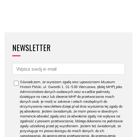
NEWSLETTER
Oświadczam, że wyrażam zgodę oraz upoważniam Muzeum
Historii Polski, ul. Gwardii 1, 01-538 Warszawa, (dalej MHP) jako
Administratora danych osobowych oraz wszelkie podmioty
działające na rzecz lub zlecenie MHP do przetwarzania moich
danych osob. (e-mail) w zakresie i celach niezbędnych do
otrzymywania newslettera dzieje.pl od dnia wyrażenia tej zgody do
jej odwołania. Jestem świadomy/a, że mam prawo w dowolnym
momencie odwołać zgodę oraz że odwołanie zgody nie wpływa na
zgodność z prawem przetwarzania, którego dokonano na podstawie
zgody udzielonej przed jej wycofaniem. Jestem też świadomy/a, że
przysługuje mi prawo dostępu do moich danych, do ich
sprostowania, do ograniczenia przetwarzania, do przenoszenia