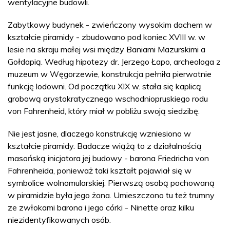
wentylacyjne budowli.
Zabytkowy budynek - zwieńczony wysokim dachem w
kształcie piramidy - zbudowano pod koniec XVIII w. w
lesie na skraju małej wsi między Baniami Mazurskimi a
Gołdapią. Według hipotezy dr. Jerzego Łapo, archeologa z
muzeum w Węgorzewie, konstrukcja pełniła pierwotnie
funkcję lodowni. Od początku XIX w. stała się kaplicą
grobową arystokratycznego wschodniopruskiego rodu
von Fahrenheid, który miał w pobliżu swoją siedzibę.
Nie jest jasne, dlaczego konstrukcję wzniesiono w
kształcie piramidy. Badacze wiążą to z działalnością
masońską inicjatora jej budowy - barona Friedricha von
Fahrenheida, ponieważ taki kształt pojawiał się w
symbolice wolnomularskiej. Pierwszą osobą pochowaną
w piramidzie była jego żona. Umieszczono tu też trumny
ze zwłokami barona i jego córki - Ninette oraz kilku
niezidentyfikowanych osób.