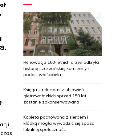
ał
,
i
39.
Renowacja 160-letnich drzwi odkryła
historię szczecińskiej kamienicy i
podpis właściciela
Księga z relacjami z objawień
gietrzwałdzkich sprzed 150 lat
zostanie zakonserwowana
?
Kobieta pochowana z sierpem i
kłódką mogła wywodzić się spoza
acji
lokalnej społeczności
wczas