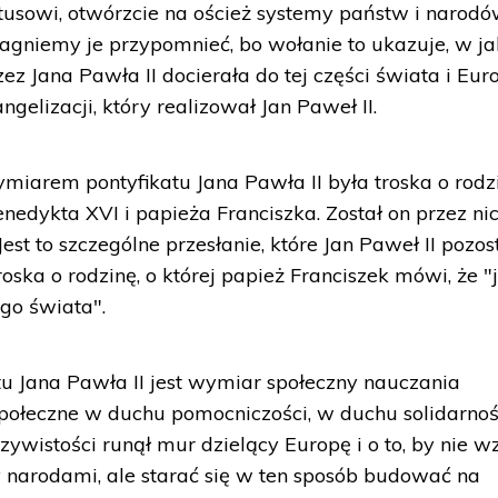
tusowi, otwórzcie na oścież systemy państw i narodó
ragniemy je przypomnieć, bo wołanie to ukazuje, w ja
z Jana Pawła II docierała do tej części świata i Euro
gelizacji, który realizował Jan Paweł II.
iarem pontyfikatu Jana Pawła II była troska o rodzi
enedykta XVI i papieża Franciszka. Został on przez ni
st to szczególne przesłanie, które Jan Paweł II pozos
oska o rodzinę, o której papież Franciszek mówi, że "j
go świata".
u Jana Pawła II jest wymiar społeczny nauczania
e społeczne w duchu pomocniczości, w duchu solidarnoś
czywistości runął mur dzielący Europę i o to, by nie w
narodami, ale starać się w ten sposób budować na