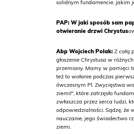
solidnym fundamencie, jakim je
PAP: W jaki sposób sam papi
otwieranie drzwi Chrystus
o
Abp Wojciech Polak:
Z całą 
głoszenie Chrystusa w różnych 
przemiany. Mamy w pamięci to 
też to wołanie podczas pierwsz
ówczesnym Pl. Zwycięstwa wołał
ziemi!", które zatrzęsło fund
zwłaszcza przez serca ludzi, k
odpowiedzialności. Sądzę, że 
nauczanie, jego świadectwo rz
ziemi.