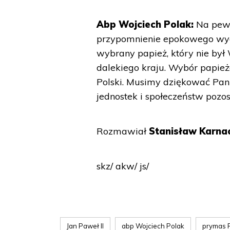
Abp Wojciech Polak:
Na pewn
przypomnienie epokowego wyda
wybrany papież, który nie był
dalekiego kraju. Wybór papie
Polski. Musimy dziękować Panu 
jednostek i społeczeństw pozos
Rozmawiał
Stanisław Karna
skz/ akw/ js/
Jan Paweł II
abp Wojciech Polak
prymas P