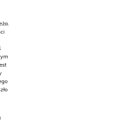
eża.
ci
ś
ącym
est
y
ego
szło
u