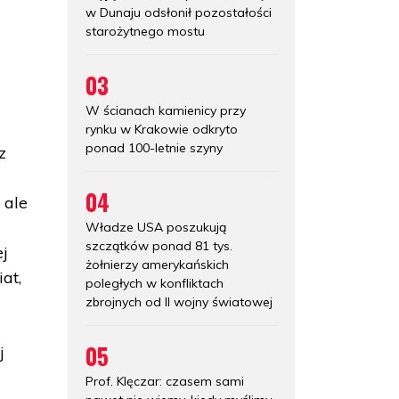
w Dunaju odsłonił pozostałości
starożytnego mostu
03
W ścianach kamienicy przy
rynku w Krakowie odkryto
ponad 100-letnie szyny
z
04
 ale
Władze USA poszukują
szczątków ponad 81 tys.
ej
żołnierzy amerykańskich
at,
poległych w konfliktach
zbrojnych od II wojny światowej
05
j
Prof. Klęczar: czasem sami