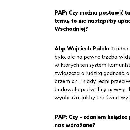
PAP: Czy można postawić tak
temu, to nie nastąpiłby up
Wschodniej?
Abp Wojciech Polak:
Trudno d
było, ale na pewno trzeba widzi
w których ten system komunist
zwłaszcza o ludzką godność, o
brzemion - nigdy jedni przeciw
budowało podwaliny nowego ład
wyobraża, jakby ten świat wygl
PAP: Czy - zdaniem księdza 
nas wdrażane?