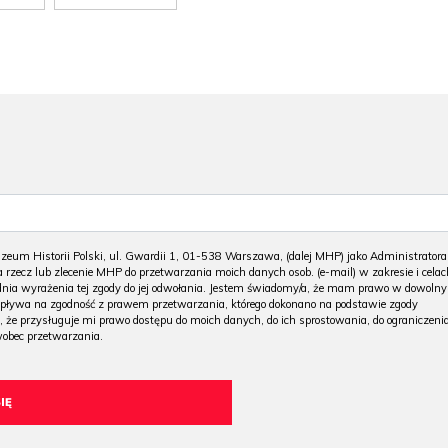
m Historii Polski, ul. Gwardii 1, 01-538 Warszawa, (dalej MHP) jako Administratora
 rzecz lub zlecenie MHP do przetwarzania moich danych osob. (e-mail) w zakresie i celac
 dnia wyrażenia tej zgody do jej odwołania. Jestem świadomy/a, że mam prawo w dowoln
wpływa na zgodność z prawem przetwarzania, którego dokonano na podstawie zgody
, że przysługuje mi prawo dostępu do moich danych, do ich sprostowania, do ograniczeni
wobec przetwarzania.