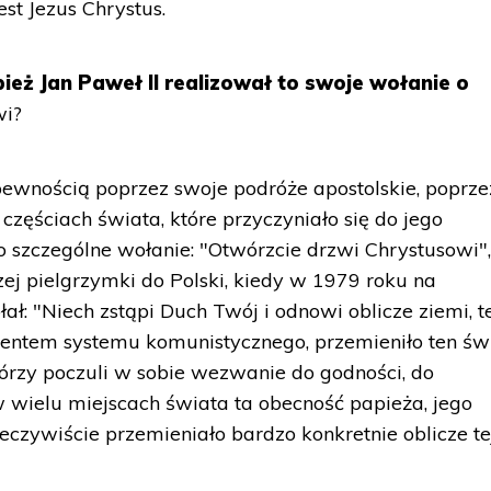
st Jezus Chrystus.
eż Jan Paweł II realizował to swoje wołanie o
wi?
pewnością poprzez swoje podróże apostolskie, poprze
częściach świata, które przyczyniało się do jego
szczególne wołanie: "Otwórzcie drzwi Chrystusowi",
ej pielgrzymki do Polski, kiedy w 1979 roku na
: "Niech zstąpi Duch Twój i odnowi oblicze ziemi, t
amentem systemu komunistycznego, przemieniło ten świ
tórzy poczuli w sobie wezwanie do godności, do
w wielu miejscach świata ta obecność papieża, jego
eczywiście przemieniało bardzo konkretnie oblicze te