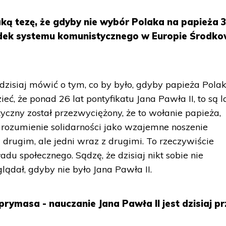
ą tezę, że gdyby nie wybór Polaka na papieża 3
adek systemu komunistycznego w Europie Środk
zisiaj mówić o tym, co by było, gdyby papieża Polak
eć, że ponad 26 lat pontyfikatu Jana Pawła II, to są l
yczny został przezwyciężony, że to wołanie papieża,
 rozumienie solidarności jako wzajemne noszenie
 drugim, ale jedni wraz z drugimi. To rzeczywiście
u społecznego. Sądzę, że dzisiaj nikt sobie nie
ądał, gdyby nie było Jana Pawła II.
prymasa - nauczanie Jana Pawła II jest dzisiaj p