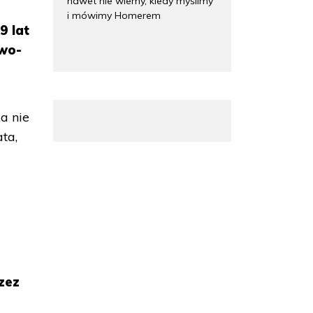
nawet nie wiemy, kiedy myślimy
i mówimy Homerem
9 lat
owo-
a nie
ata,
rzez