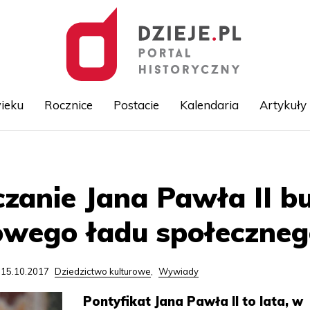
ieku
Rocznice
Postacie
Kalendaria
Artykuły
Przejdź
do
treści
zanie Jana Pawła II 
owego ładu społeczneg
 15.10.2017
Dziedzictwo kulturowe
,
Wywiady
Pontyfikat Jana Pawła II to lata, w