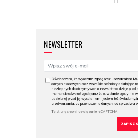
NEWSLETTER
Oświadczam, że wyrażam zgodę oraz upoważniam Muzeu
danych osobowych oraz wszelkie podmioty działające na
niezbędnych do otrzymywania newslettera dzieje.pl od
momencie odwołać zgodę oraz że odwołanie zgody nie 
udzielonej przed jej wycofaniem. Jestem też świadomy/a
przetwarzania, do przenoszenia danych, do sprzeciwu 