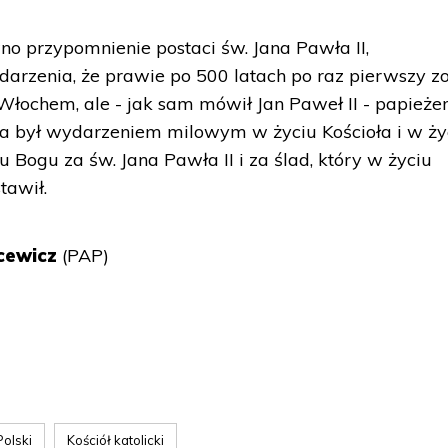
o przypomnienie postaci św. Jana Pawła II,
rzenia, że prawie po 500 latach po raz pierwszy zo
 Włochem, ale - jak sam mówił Jan Paweł II - papieże
ża był wydarzeniem milowym w życiu Kościoła i w ży
Bogu za św. Jana Pawła II i za ślad, który w życiu
tawił.
cewicz
(PAP)
olski
Kościół katolicki