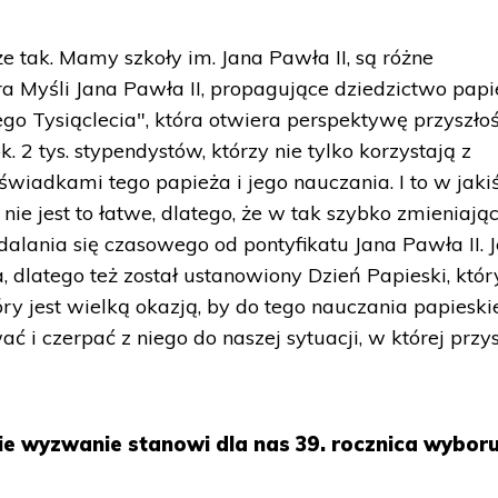
e tak. Mamy szkoły im. Jana Pawła II, są różne
ra Myśli Jana Pawła II, propagujące dziedzictwo papi
go Tysiąclecia", która otwiera perspektywę przyszłoś
k. 2 tys. stypendystów, którzy nie tylko korzystają z
ą świadkami tego papieża i jego nauczania. I to w jaki
ie jest to łatwe, dlatego, że w tak szybko zmieniaj
alania się czasowego od pontyfikatu Jana Pawła II. J
a, dlatego też został ustanowiony Dzień Papieski, któr
y jest wielką okazją, by do tego nauczania papieski
ć i czerpać z niego do naszej sytuacji, w której przy
ie wyzwanie stanowi dla nas 39. rocznica wybor