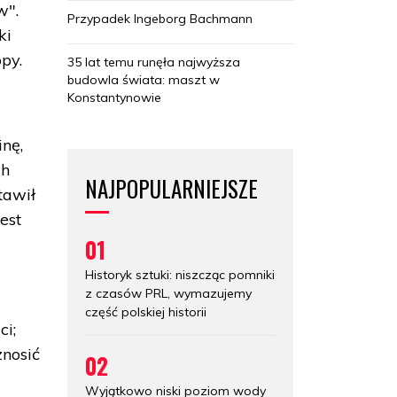
w".
Przypadek Ingeborg Bachmann
ki
py.
35 lat temu runęła najwyższa
budowla świata: maszt w
Konstantynowie
nę,
ch
NAJPOPULARNIEJSZE
tawił
est
01
Historyk sztuki: niszcząc pomniki
z czasów PRL, wymazujemy
część polskiej historii
ci;
znosić
02
Wyjątkowo niski poziom wody