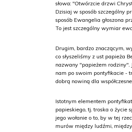
słowa: "Otwórzcie drzwi Chrys
Dzisiaj w sposób szczególny p
sposób Ewangelia głoszona prze
To jest szczególny wymiar ewan
Drugim, bardzo znaczącym, wym
co słyszeliśmy z ust papieża B
nazwany "papieżem rodziny". Je
nam po swoim pontyfikacie - tr
dobrą nowiną dla współczesne
Istotnym elementem pontyfikat
papieskiego, tj. troska o życi
jego wołanie o to, by w tej rze
murów między ludźmi, między 