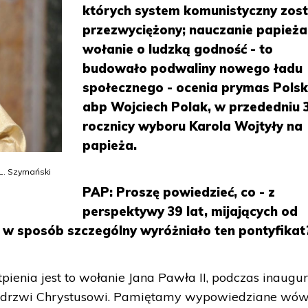
których system komunistyczny zost
przezwyciężony; nauczanie papieża
wołanie o ludzką godność - to
budowało podwaliny nowego ładu
społecznego - ocenia prymas Polsk
abp Wojciech Polak, w przededniu 
rocznicy wyboru Karola Wojtyły na
papieża.
/L. Szymański
PAP: Proszę powiedzieć, co - z
perspektywy 39 lat, mijających od
 w sposób szczególny wyróżniało ten pontyfikat
ienia jest to wołanie Jana Pawła II, podczas inaugur
ać drzwi Chrystusowi. Pamiętamy wypowiedziane wó