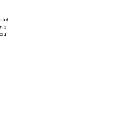
stał
m z
ciu