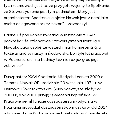
tych rozmowach jest to, że przygotowujemy to Spotkanie,
że Stowarzyszenie jest tym podmiotem, który jest
organizatorem Spotkania, a ojciec Nowak jest z nami jako
osoba delegowana przez zakon” – zaznaczył.
Ranke już pod koniec kwietnia w rozmowie z PAP
podkreślał, że członkowie Stowarzyszenia traktują o.
Nowaka „jako osobę ze wszech miar kompetentną, a
także znaną w naszym środowisku, bo i tyle lat pracował
w Poznaniu, ale i na Lednicy też nie raz już głos jego
zabrzmiał".
Duszpasterz XXVI Spotkania Młodych Lednica 2000 o.
Tomasz Nowak OP urodził się 20 września 1971 r. w
Ostrowcu Świętokrzyskim. Śluby wieczyste złożył w
2000 r., a w 2001 przyjął świecenia kapłańskie. W
Krakowie pełnił funkcje duszpasterza młodych, a w
Poznaniu prowadził duszpasterstwo muzyków. Od 2014
roku mieszka w Łodzi, gdzie jest wykładowcą homiletyki