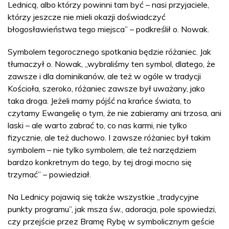
Lednicą, albo którzy powinni tam być – nasi przyjaciele,
którzy jeszcze nie mieli okazji doświadczyć
błogosławieństwa tego miejsca” – podkreślił o. Nowak.
Symbolem tegorocznego spotkania będzie różaniec. Jak
tłumaczył o. Nowak, „wybraliśmy ten symbol, dlatego, że
zawsze i dla dominikanów, ale też w ogóle w tradycji
Kościoła, szeroko, różaniec zawsze był uważany, jako
taka droga. Jeżeli mamy pójść na krańce świata, to
czytamy Ewangelię o tym, że nie zabieramy ani trzosa, ani
laski – ale warto zabrać to, co nas karmi, nie tylko
fizycznie, ale też duchowo. I zawsze różaniec był takim
symbolem – nie tylko symbolem, ale też narzędziem
bardzo konkretnym do tego, by tej drogi mocno się
trzymać” – powiedział.
Na Lednicy pojawią się także wszystkie „tradycyjne
punkty programu”, jak msza św., adoracja, pole spowiedzi,
czy przejście przez Bramę Rybę w symbolicznym geście