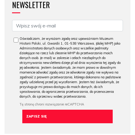
NEWSLETTER
Oświadczam, że wyrażam zgodę oraz upoważniam Muzeum
Historii Polski, ul. Gwardii 1, 01-538 Warszawa, (dalej MHP) jako
Administratora danych osobowych oraz wszelkie podmioty
działające na rzecz lub zlecenie MHP do przetwarzania moich
danych osob. (e-mail) w zakresie i celach niezbędnych do
otrzymywania newslettera dzieje.pl od dnia wyrażenia tej zgody do
jej odwołania. Jestem świadomy/a, że mam prawo w dowolnym
momencie odwołać zgodę oraz że odwołanie zgody nie wpływa na
zgodność z prawem przetwarzania, którego dokonano na podstawie
zgody udzielonej przed jej wycofaniem. Jestem też świadomy/a, że
przysługuje mi prawo dostępu do moich danych, do ich
sprostowania, do ograniczenia przetwarzania, do przenoszenia
danych, do sprzeciwu wobec przetwarzania.