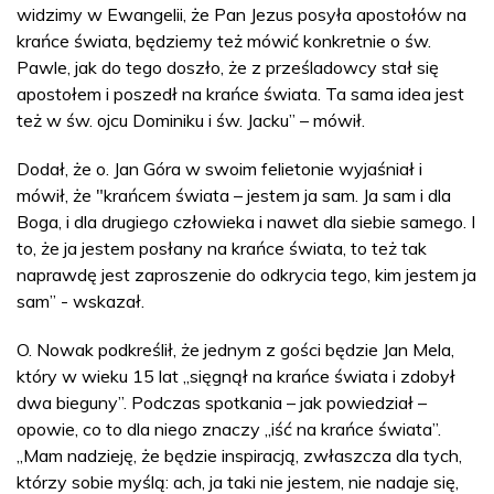
widzimy w Ewangelii, że Pan Jezus posyła apostołów na
krańce świata, będziemy też mówić konkretnie o św.
Pawle, jak do tego doszło, że z prześladowcy stał się
apostołem i poszedł na krańce świata. Ta sama idea jest
też w św. ojcu Dominiku i św. Jacku” – mówił.
Dodał, że o. Jan Góra w swoim felietonie wyjaśniał i
mówił, że "krańcem świata – jestem ja sam. Ja sam i dla
Boga, i dla drugiego człowieka i nawet dla siebie samego. I
to, że ja jestem posłany na krańce świata, to też tak
naprawdę jest zaproszenie do odkrycia tego, kim jestem ja
sam” - wskazał.
O. Nowak podkreślił, że jednym z gości będzie Jan Mela,
który w wieku 15 lat „sięgnął na krańce świata i zdobył
dwa bieguny”. Podczas spotkania – jak powiedział –
opowie, co to dla niego znaczy „iść na krańce świata”.
„Mam nadzieję, że będzie inspiracją, zwłaszcza dla tych,
którzy sobie myślą: ach, ja taki nie jestem, nie nadaje się,