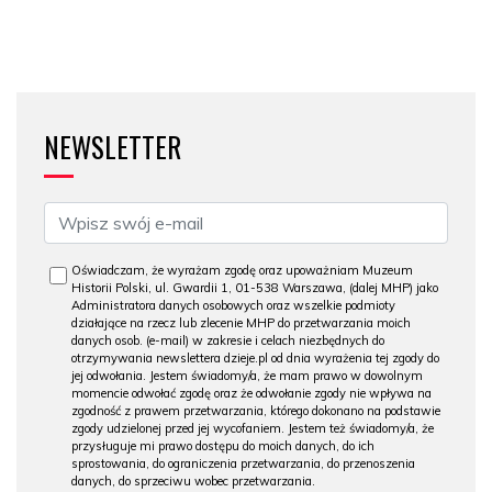
NEWSLETTER
Oświadczam, że wyrażam zgodę oraz upoważniam Muzeum
Historii Polski, ul. Gwardii 1, 01-538 Warszawa, (dalej MHP) jako
Administratora danych osobowych oraz wszelkie podmioty
działające na rzecz lub zlecenie MHP do przetwarzania moich
danych osob. (e-mail) w zakresie i celach niezbędnych do
otrzymywania newslettera dzieje.pl od dnia wyrażenia tej zgody do
jej odwołania. Jestem świadomy/a, że mam prawo w dowolnym
momencie odwołać zgodę oraz że odwołanie zgody nie wpływa na
zgodność z prawem przetwarzania, którego dokonano na podstawie
zgody udzielonej przed jej wycofaniem. Jestem też świadomy/a, że
przysługuje mi prawo dostępu do moich danych, do ich
sprostowania, do ograniczenia przetwarzania, do przenoszenia
danych, do sprzeciwu wobec przetwarzania.