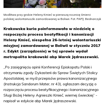
Modlitwa przy grobie Heleny Kmieć w pierwszą rocznicę śmierci
polskiej wolontariuszki zamordowanej w Boliwii. Fot. PAP/J. Bednarczyk
Krakowska kuria poinformowała w niedzielę o
rozpoczęciu procesu beatyfikacji i kanonizacji
Heleny Kmieć, niespełna 26-letniej wolontariuszki
misyjnej zamordowanej w Boliwii w styczniu 2017
r. Edykt (zarządzenie) w tej sprawie wydał
metropolita krakowski abp Marek Jędraszewski.
„Po zasięgnięciu opinii Konferencji Episkopatu Polski i
otrzymaniu zgody Dykasterii do Spraw Świętych Stolicy
Apostolskiej, w myśl przepisów prawa kanonizacyjnego
(Instrukcja Sandorum Mater, nr 43), ogłaszam decyzję o
rozpoczęciu procesu beatyfikacyjnego i kanonizacyjnego
Sługi Bożej Heleny Agnieszki Kmieć, wiernej świeckiej” -
napisał w edykcie abp Marek Jędraszewski.