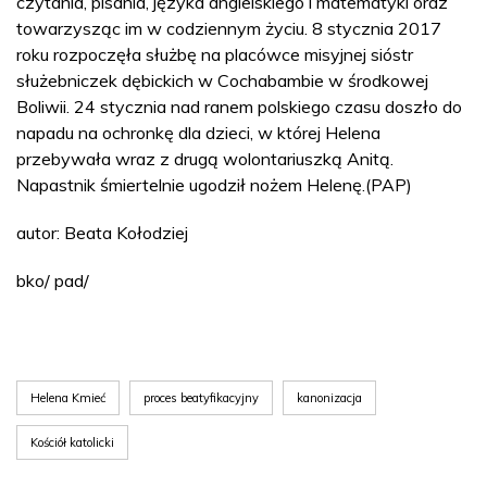
czytania, pisania, języka angielskiego i matematyki oraz
towarzysząc im w codziennym życiu. 8 stycznia 2017
roku rozpoczęła służbę na placówce misyjnej sióstr
służebniczek dębickich w Cochabambie w środkowej
Boliwii. 24 stycznia nad ranem polskiego czasu doszło do
napadu na ochronkę dla dzieci, w której Helena
przebywała wraz z drugą wolontariuszką Anitą.
Napastnik śmiertelnie ugodził nożem Helenę.(PAP)
autor: Beata Kołodziej
bko/ pad/
Helena Kmieć
proces beatyfikacyjny
kanonizacja
Kościół katolicki