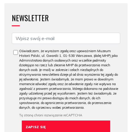
NEWSLETTER
Oświadczam, że wyrażam zgodę oraz upoważniam Muzeum
Historii Polski, ul. Gwardii 1, 01-538 Warszawa, (dalej MHP) jako
Administratora danych osobowych oraz wszelkie podmioty
działające na rzecz lub zlecenie MHP do przetwarzania moich
danych osob. (e-mail) w zakresie i celach niezbędnych do
otrzymywania newslettera dzieje.pl od dnia wyrażenia tej zgody do
jej odwołania. Jestem świadomy/a, że mam prawo w dowolnym
momencie odwołać zgodę oraz że odwołanie zgody nie wpływa na
zgodność z prawem przetwarzania, którego dokonano na podstawie
zgody udzielonej przed jej wycofaniem. Jestem też świadomy/a, że
przysługuje mi prawo dostępu do moich danych, do ich
sprostowania, do ograniczenia przetwarzania, do przenoszenia
danych, do sprzeciwu wobec przetwarzania.