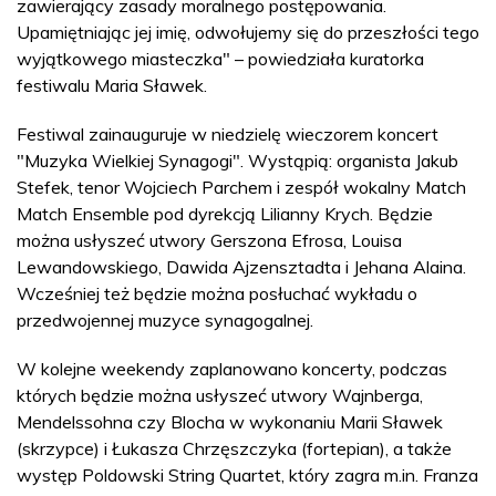
zawierający zasady moralnego postępowania.
Upamiętniając jej imię, odwołujemy się do przeszłości tego
wyjątkowego miasteczka" – powiedziała kuratorka
festiwalu Maria Sławek.
Festiwal zainauguruje w niedzielę wieczorem koncert
"Muzyka Wielkiej Synagogi". Wystąpią: organista Jakub
Stefek, tenor Wojciech Parchem i zespół wokalny Match
Match Ensemble pod dyrekcją Lilianny Krych. Będzie
można usłyszeć utwory Gerszona Efrosa, Louisa
Lewandowskiego, Dawida Ajzensztadta i Jehana Alaina.
Wcześniej też będzie można posłuchać wykładu o
przedwojennej muzyce synagogalnej.
W kolejne weekendy zaplanowano koncerty, podczas
których będzie można usłyszeć utwory Wajnberga,
Mendelssohna czy Blocha w wykonaniu Marii Sławek
(skrzypce) i Łukasza Chrzęszczyka (fortepian), a także
występ Poldowski String Quartet, który zagra m.in. Franza