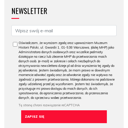
NEWSLETTER
Oświadczam, że wyrażam zgodę oraz upoważniam Muzeum
Historii Polski, ul. Gwardii 1, 01-538 Warszawa, (dalej MHP) jako
Administratora danych osobowych oraz wszelkie podmioty
działające na rzecz lub zlecenie MHP do przetwarzania moich
danych osob. (e-mail) w zakresie i celach niezbędnych do
otrzymywania newslettera dzieje.pl od dnia wyrażenia tej zgody do
jej odwołania. Jestem świadomy/a, że mam prawo w dowolnym
momencie odwołać zgodę oraz że odwołanie zgody nie wpływa na
zgodność z prawem przetwarzania, którego dokonano na podstawie
zgody udzielonej przed jej wycofaniem. Jestem też świadomy/a, że
przysługuje mi prawo dostępu do moich danych, do ich
sprostowania, do ograniczenia przetwarzania, do przenoszenia
danych, do sprzeciwu wobec przetwarzania.