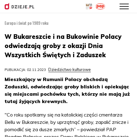
Europa i świat po 1989 roku
Przejdź
do
W Bukareszcie i na Bukowinie Polacy
treści
odwiedzają groby z okazji Dnia
Wszystkich Świętych i Zaduszek
Dziedzictwo kulturowe
PUBLIKACJA: 02.11.2023
Mieszkający w Rumunii Polacy obchodzą
Zaduszki, odwiedzając groby bliskich i opiekując
się miejscami pochówku tych, którzy nie mają już
tutaj żyjących krewnych.
"Co roku spotkamy się na katolickiej części cmentarza
Bellu w Bukareszcie, by uprzątnąć groby, zapalić znicze i
pomodlić się za dusze zmarłych” – powiedział PAP
Bogdan Polipciuc, prezes Domu Polskiego w Bukareszcie.