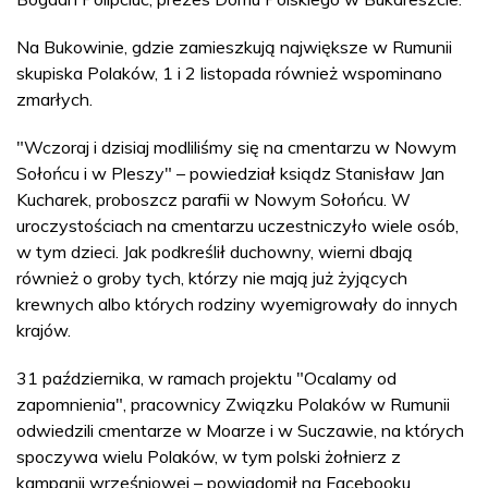
Na Bukowinie, gdzie zamieszkują największe w Rumunii
skupiska Polaków, 1 i 2 listopada również wspominano
zmarłych.
"Wczoraj i dzisiaj modliliśmy się na cmentarzu w Nowym
Sołońcu i w Pleszy" – powiedział ksiądz Stanisław Jan
Kucharek, proboszcz parafii w Nowym Sołońcu. W
uroczystościach na cmentarzu uczestniczyło wiele osób,
w tym dzieci. Jak podkreślił duchowny, wierni dbają
również o groby tych, którzy nie mają już żyjących
krewnych albo których rodziny wyemigrowały do innych
krajów.
31 października, w ramach projektu "Ocalamy od
zapomnienia", pracownicy Związku Polaków w Rumunii
odwiedzili cmentarze w Moarze i w Suczawie, na których
spoczywa wielu Polaków, w tym polski żołnierz z
kampanii wrześniowej – powiadomił na Facebooku