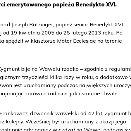
rci emerytowanego papieża Benedykta XVI.
rł Joseph Ratzinger, papież senior Benedykt XVI.
ej od 19 kwietnia 2005 do 28 lutego 2013 roku. Po
ta spędził w klasztorze Mater Ecclesiae na terenie
Zygmunt bije na Wawelu rzadko – zgodnie z regula
rgicznym trzydzieści kilka razy w roku, a dodatkowo
zwon jest uruchamiany podczas największych uroczys
najmiając zarówno radosne, jak i smutne chwile.
Frankowicz, dzwonnik wawelski od 42 lat, Zygmunt b
z kolejny. Wcześniej był uruchamiany z okazji jego
 następnie gdy papież wjeżdżał na Wawel podczas sw