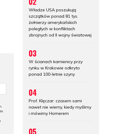
02
Władze USA poszukują
szczątków ponad 81 tys.
żołnierzy amerykańskich
poległych w konfliktach
zbrojnych od II wojny światowej
03
W ścianach kamienicy przy
rynku w Krakowie odkryto
ponad 100-letnie szyny
04
Prof. Klęczar: czasem sami
nawet nie wiemy, kiedy myślimy
h
ym
i mówimy Homerem
a
05