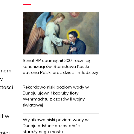
Senat RP upamiętnił 300. rocznicę
kanonizacji św. Stanisława Kostki -
minem
patrona Polski oraz dzieci i młodzieży
 w
tości
Rekordowo niski poziom wody w
Dunaju ujawnił kadłuby floty
Wehrmachtu z czasów II wojny
światowej
ił w
Wyjątkowo niski poziom wody w
Dunaju odsłonił pozostałości
starożytnego mostu
ojej