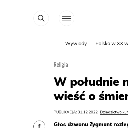
Wywiady
Polska w XX w
Search
Religia
W południe 
wieść o śmie
PUBLIKACJA: 31.12.2022
Dziedzictwo ku
Głos dzwonu Zygmunt rozle