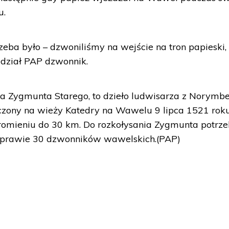
u.
rzeba było – dzwoniliśmy na wejście na tron papieski, 
edział PAP dzwonnik.
a Zygmunta Starego, to dzieło ludwisarza z Norymbe
zony na wieży Katedry na Wawelu 9 lipca 1521 roku
promieniu do 30 km. Do rozkołysania Zygmunta potrze
st prawie 30 dzwonników wawelskich.(PAP)