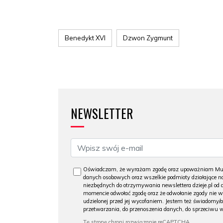
Benedykt XVI
Dzwon Zygmunt
NEWSLETTER
Oświadczam, że wyrażam zgodę oraz upoważniam Muzeu
danych osobowych oraz wszelkie podmioty działające na
niezbędnych do otrzymywania newslettera dzieje.pl od
momencie odwołać zgodę oraz że odwołanie zgody nie 
udzielonej przed jej wycofaniem. Jestem też świadomy/a
przetwarzania, do przenoszenia danych, do sprzeciwu 