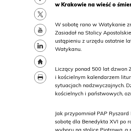
w Krakowie na wieść o śmie
W sobotę rano w Watykanie zma
Zasiadał na Stolicy Apostolski
ustąpieniu z urzędu ostatnie la
Watykanu.
Liczący ponad 500 lat dzwon 
i kościelnym kalendarzem litu
sytuacjach nadzwyczajnych. D
kościelnych i państwowych, oz
Jak przypomniał PAP Ryszard 
sobotę dla Benedykta XVI po ra
wyboru na stolicę Piotrową, a