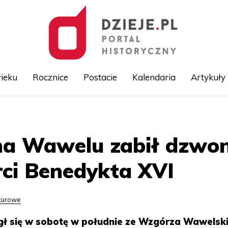
ieku
Rocznice
Postacie
Kalendaria
Artykuły
Przejdź
do
treści
na Wawelu zabił dzwo
rci Benedykta XVI
lturowe
gł się w sobotę w południe ze Wzgórza Wawelsk