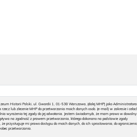
m Historii Polski, ul. Gwardii 1, 01-538 Warszawa, (dalej MHP) jako Administratora
 rzecz lub zlecenie MHP do przetwarzania moich danych osob. (e-mail) w zakresie i celac
 dnia wyrażenia tej zgody do jej odwołania. Jestem świadomy/a, że mam prawo w dowoln
wpływa na zgodność z prawem przetwarzania, którego dokonano na podstawie zgody
, że przysługuje mi prawo dostępu do moich danych, do ich sprostowania, do ograniczeni
wobec przetwarzania.