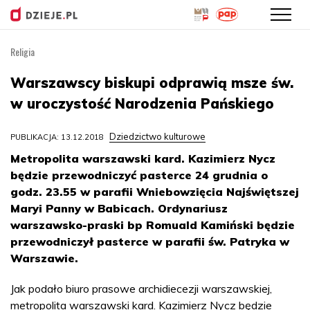
Religia
Przejdź
do
Warszawscy biskupi odprawią msze św.
treści
w uroczystość Narodzenia Pańskiego
Dziedzictwo kulturowe
PUBLIKACJA: 13.12.2018
Metropolita warszawski kard. Kazimierz Nycz
będzie przewodniczyć pasterce 24 grudnia o
godz. 23.55 w parafii Wniebowzięcia Najświętszej
Maryi Panny w Babicach. Ordynariusz
warszawsko-praski bp Romuald Kamiński będzie
przewodniczył pasterce w parafii św. Patryka w
Warszawie.
Jak podało biuro prasowe archidiecezji warszawskiej,
metropolita warszawski kard. Kazimierz Nycz będzie