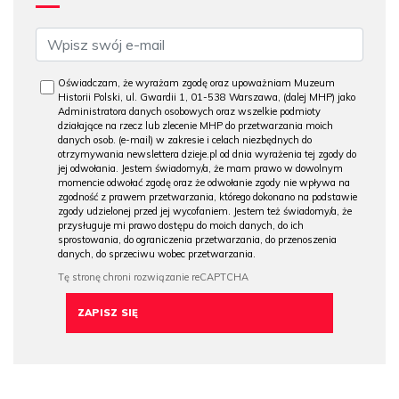
Oświadczam, że wyrażam zgodę oraz upoważniam Muzeum
Historii Polski, ul. Gwardii 1, 01-538 Warszawa, (dalej MHP) jako
Administratora danych osobowych oraz wszelkie podmioty
działające na rzecz lub zlecenie MHP do przetwarzania moich
danych osob. (e-mail) w zakresie i celach niezbędnych do
otrzymywania newslettera dzieje.pl od dnia wyrażenia tej zgody do
jej odwołania. Jestem świadomy/a, że mam prawo w dowolnym
momencie odwołać zgodę oraz że odwołanie zgody nie wpływa na
zgodność z prawem przetwarzania, którego dokonano na podstawie
zgody udzielonej przed jej wycofaniem. Jestem też świadomy/a, że
przysługuje mi prawo dostępu do moich danych, do ich
sprostowania, do ograniczenia przetwarzania, do przenoszenia
danych, do sprzeciwu wobec przetwarzania.