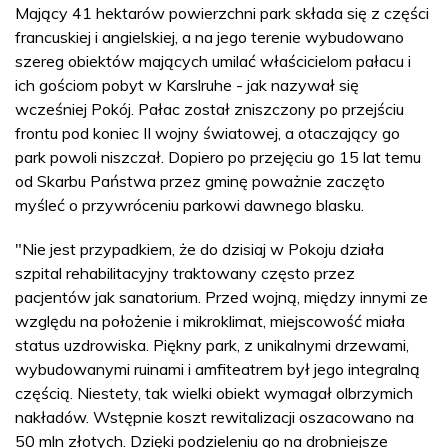
Mający 41 hektarów powierzchni park składa się z części
francuskiej i angielskiej, a na jego terenie wybudowano
szereg obiektów mających umilać właścicielom pałacu i
ich gościom pobyt w Karslruhe - jak nazywał się
wcześniej Pokój. Pałac został zniszczony po przejściu
frontu pod koniec II wojny światowej, a otaczający go
park powoli niszczał. Dopiero po przejęciu go 15 lat temu
od Skarbu Państwa przez gminę poważnie zaczęto
myśleć o przywróceniu parkowi dawnego blasku.
"Nie jest przypadkiem, że do dzisiaj w Pokoju działa
szpital rehabilitacyjny traktowany często przez
pacjentów jak sanatorium. Przed wojną, między innymi ze
względu na położenie i mikroklimat, miejscowość miała
status uzdrowiska. Piękny park, z unikalnymi drzewami,
wybudowanymi ruinami i amfiteatrem był jego integralną
częścią. Niestety, tak wielki obiekt wymagał olbrzymich
nakładów. Wstępnie koszt rewitalizacji oszacowano na
50 mln złotych. Dzięki podzieleniu go na drobniejsze