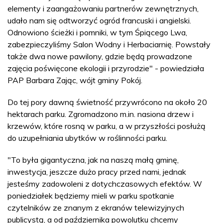
elementy i zaangażowaniu partnerów zewnętrznych,
udało nam się odtworzyć ogród francuski i angielski.
Odnowiono ścieżki i pomniki, w tym Śpiącego Lwa,
zabezpieczyliśmy Salon Wodny i Herbaciarnię. Powstały
także dwa nowe pawilony, gdzie będą prowadzone
zajęcia poświęcone ekologii i przyrodzie" - powiedziała
PAP Barbara Zając, wójt gminy Pokój.
Do tej pory dawną świetność przywrócono na około 20
hektarach parku. Zgromadzono m.in. nasiona drzew i
krzewów, które rosną w parku, a w przyszłości posłużą
do uzupełniania ubytków w roślinności parku.
"To była gigantyczna, jak na naszą małą gminę,
inwestycja, jeszcze dużo pracy przed nami, jednak
jesteśmy zadowoleni z dotychczasowych efektów. W
poniedziałek będziemy mieli w parku spotkanie
czytelników ze znanym z ekranów telewizyjnych
publicystą, a od października powolutku chcemy