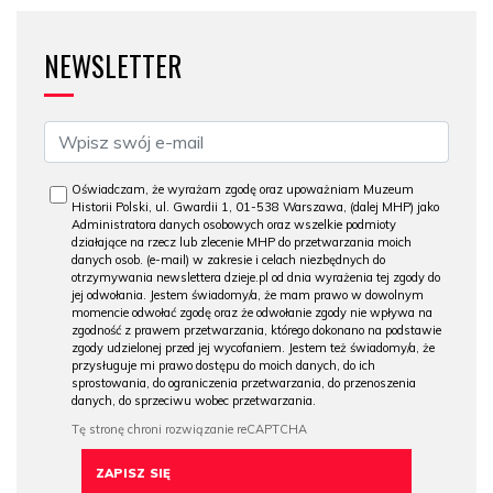
NEWSLETTER
Oświadczam, że wyrażam zgodę oraz upoważniam Muzeum
Historii Polski, ul. Gwardii 1, 01-538 Warszawa, (dalej MHP) jako
Administratora danych osobowych oraz wszelkie podmioty
działające na rzecz lub zlecenie MHP do przetwarzania moich
danych osob. (e-mail) w zakresie i celach niezbędnych do
otrzymywania newslettera dzieje.pl od dnia wyrażenia tej zgody do
jej odwołania. Jestem świadomy/a, że mam prawo w dowolnym
momencie odwołać zgodę oraz że odwołanie zgody nie wpływa na
zgodność z prawem przetwarzania, którego dokonano na podstawie
zgody udzielonej przed jej wycofaniem. Jestem też świadomy/a, że
przysługuje mi prawo dostępu do moich danych, do ich
sprostowania, do ograniczenia przetwarzania, do przenoszenia
danych, do sprzeciwu wobec przetwarzania.