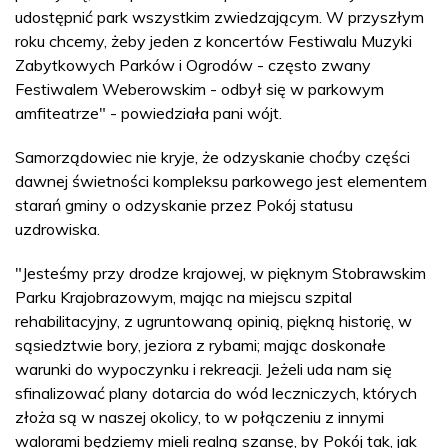
udostępnić park wszystkim zwiedzającym. W przyszłym
roku chcemy, żeby jeden z koncertów Festiwalu Muzyki
Zabytkowych Parków i Ogrodów - często zwany
Festiwalem Weberowskim - odbył się w parkowym
amfiteatrze" - powiedziała pani wójt.
Samorządowiec nie kryje, że odzyskanie choćby części
dawnej świetności kompleksu parkowego jest elementem
starań gminy o odzyskanie przez Pokój statusu
uzdrowiska.
"Jesteśmy przy drodze krajowej, w pięknym Stobrawskim
Parku Krajobrazowym, mając na miejscu szpital
rehabilitacyjny, z ugruntowaną opinią, piękną historię, w
sąsiedztwie bory, jeziora z rybami; mając doskonałe
warunki do wypoczynku i rekreacji. Jeżeli uda nam się
sfinalizować plany dotarcia do wód leczniczych, których
złoża są w naszej okolicy, to w połączeniu z innymi
walorami będziemy mieli realną szansę, by Pokój tak, jak