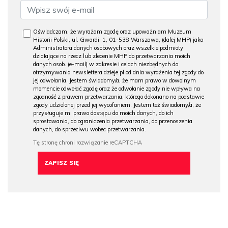
Oświadczam, że wyrażam zgodę oraz upoważniam Muzeum
Historii Polski, ul. Gwardii 1, 01-538 Warszawa, (dalej MHP) jako
Administratora danych osobowych oraz wszelkie podmioty
działające na rzecz lub zlecenie MHP do przetwarzania moich
danych osob. (e-mail) w zakresie i celach niezbędnych do
otrzymywania newslettera dzieje.pl od dnia wyrażenia tej zgody do
jej odwołania. Jestem świadomy/a, że mam prawo w dowolnym
momencie odwołać zgodę oraz że odwołanie zgody nie wpływa na
zgodność z prawem przetwarzania, którego dokonano na podstawie
zgody udzielonej przed jej wycofaniem. Jestem też świadomy/a, że
przysługuje mi prawo dostępu do moich danych, do ich
sprostowania, do ograniczenia przetwarzania, do przenoszenia
danych, do sprzeciwu wobec przetwarzania.