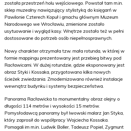
została przestrzeń holu wejściowego. Powstał tam m.in.
sklep muzealny nawiązujący stylistyką do księgarń w
Pawilonie Czterech Kopuł i gmachu głównym Muzeum
Narodowego we Wrocławiu, zmienione zostało
usytuowanie i wygląd kasy. Wnętrze zostało też w pełni
dostosowane do potrzeb osób niepełnosprawnych.
Nowy charakter otrzymała tzw. mała rotunda, w której w
formie mappingu prezentowany jest przebieg bitwy pod
Racławicami. W dużej rotundzie, gdzie eksponowany jest
obraz Styki i Kossaka, przygotowano kilka nowych
ścieżek zwiedzania. Zmodernizowano również instalacje
wewnątrz budynku i systemy bezpieczeństwa.
Panorama Racławicka to monumentalny obraz olejny o
długości 114 metrów i wysokości 15 metrów.
Pomysłodawcą panoramy był lwowski malarz Jan Styka,
który zaprosił do współpracy Wojciecha Kossaka.
Pomagali im m.in. Ludwik Boller, Tadeusz Popiel, Zygmunt