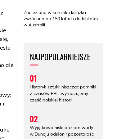
 z
Znaleziona w kominku książka
zwrócona po 150 latach do biblioteki
w Australii
ie.
się,
iestu
NAJPOPULARNIEJSZE
no ale
01
Historyk sztuki: niszcząc pomniki
z czasów PRL, wymazujemy
owy;
część polskiej historii
 i
02
Wyjątkowo niski poziom wody
jako
w Dunaju odsłonił pozostałości
go