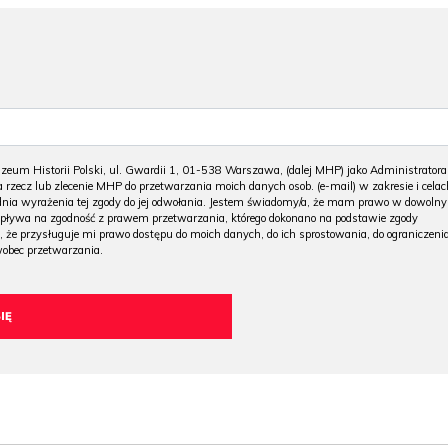
m Historii Polski, ul. Gwardii 1, 01-538 Warszawa, (dalej MHP) jako Administratora
 rzecz lub zlecenie MHP do przetwarzania moich danych osob. (e-mail) w zakresie i celac
 dnia wyrażenia tej zgody do jej odwołania. Jestem świadomy/a, że mam prawo w dowoln
wpływa na zgodność z prawem przetwarzania, którego dokonano na podstawie zgody
, że przysługuje mi prawo dostępu do moich danych, do ich sprostowania, do ograniczeni
wobec przetwarzania.