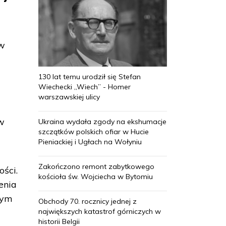
 w
u
130 lat temu urodził się Stefan
Wiechecki „Wiech” - Homer
warszawskiej ulicy
 w
Ukraina wydała zgody na ekshumacje
szczątków polskich ofiar w Hucie
Pieniackiej i Ugłach na Wołyniu
Zakończono remont zabytkowego
ści.
kościoła św. Wojciecha w Bytomiu
enia
nym
Obchody 70. rocznicy jednej z
największych katastrof górniczych w
historii Belgii