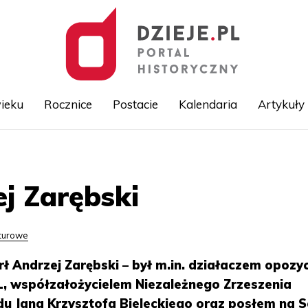
ieku
Rocznice
Postacie
Kalendaria
Artykuły
Przejdź
do
treści
j Zarębski
lturowe
ł Andrzej Zarębski – był m.in. działaczem opozyc
, współzałożycielem Niezależnego Zrzeszenia
du Jana Krzysztofa Bieleckiego oraz posłem na 