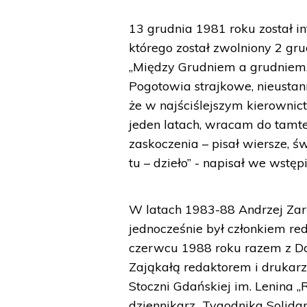
13 grudnia 1981 roku został i
którego został zwolniony 2 gru
„Między Grudniem a grudniem. 
Pogotowia strajkowe, nieustann
że w najściślejszym kierownictw
jeden latach, wracam do tamte
zaskoczenia – pisał wiersze, św
tu – dzieło” - napisał we wstęp
W latach 1983-88 Andrzej Zar
jednocześnie był członkiem re
czerwcu 1988 roku razem z D
Zająkałą redaktorem i drukar
Stoczni Gdańskiej im. Lenina 
dziennikarz „Tygodnika Solidar