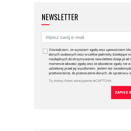
NEWSLETTER
Oświadczam, że wyrażam zgodę oraz upoważniam Muzeu
danych osobowych oraz wszelkie podmioty działające na
niezbędnych do otrzymywania newslettera dzieje.pl od
momencie odwołać zgodę oraz że odwołanie zgody nie 
udzielonej przed jej wycofaniem. Jestem też świadomy/a
przetwarzania, do przenoszenia danych, do sprzeciwu 