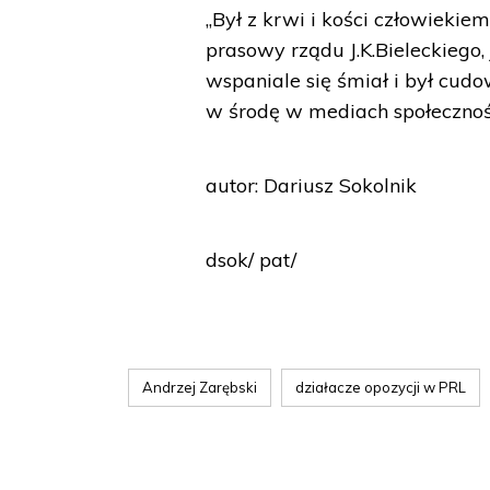
„Był z krwi i kości człowiekie
prasowy rządu J.K.Bieleckiego
wspaniale się śmiał i był cud
w środę w mediach społecznoś
autor: Dariusz Sokolnik
dsok/ pat/
Andrzej Zarębski
działacze opozycji w PRL