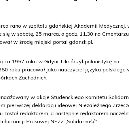
arca rano w szpitalu gdańskiej Akademii Medycznej,
e się w sobotę, 25 marca, o godz. 11.30 na Cmentarz
wał w środę miejski portal gdansk.pl.
 lipca 1957 roku w Gdyni. Ukończył polonistykę na
80 roku pracował jako nauczyciel języka polskiego
órkach Zachodnich.
angażowany w akcje Studenckiego Komitetu Solidarno
em pierwszej deklaracji ideowej Niezależnego Zrzesz
 został redaktorem, a następnie redaktorem naczel
Informacji Prasowej NSZZ „Solidarność”.