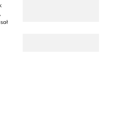
k
,
sał