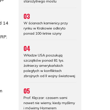
starożytnego mostu
03
d 14
W ścianach kamienicy przy
rynku w Krakowie odkryto
ponad 100-letnie szyny
 RP.
04
Władze USA poszukują
szczątków ponad 81 tys.
żołnierzy amerykańskich
u
poległych w konfliktach
zbrojnych od II wojny światowej
05
em
Prof. Klęczar: czasem sami
nawet nie wiemy, kiedy myślimy
i mówimy Homerem