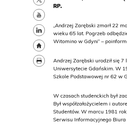
RP.
„Andrzej Zarębski zmarł 22 m
wieku 65 lat. Pogrzeb odbędzi
Witomino w Gdyni” – poinformo
Andrzej Zarębski urodził się 7
Uniwersytecie Gdańskim. W 19
Szkole Podstawowej nr 62 w G
W czasach studenckich był za
Był współzałożycielem i autor
Studentów. W marcu 1981 roku
Serwisu Informacyjnego Biura 