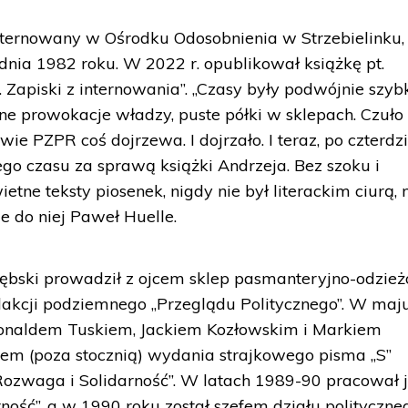
nternowany w Ośrodku Odosobnienia w Strzebielinku,
dnia 1982 roku. W 2022 r. opublikował książkę pt.
Zapiski z internowania”. „Czasy były podwójnie szybk
e prowokacje władzy, puste półki w sklepach. Czuło 
ie PZPR coś dojrzewa. I dojrzało. I teraz, po czterdz
go czasu za sprawą książki Andrzeja. Bez szoku i
ietne teksty piosenek, nigdy nie był literackim ciurą, 
ie do niej Paweł Huelle.
ębski prowadził z ojcem sklep pasmanteryjno-odzież
dakcji podziemnego „Przeglądu Politycznego”. W maju
onaldem Tuskiem, Jackiem Kozłowskim i Markiem
zem (poza stocznią) wydania strajkowego pisma „S”
„Rozwaga i Solidarność”. W latach 1989-90 pracował 
ność”, a w 1990 roku został szefem działu polityczne