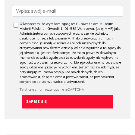
Oświadczam, że wyrażam zgodę oraz upoważniam Muzeum
Historii Polski, ul. Gwardii 1, 01-538 Warszawa, (dalej MHP) jako
Administratora danych osobowych oraz wszelkie podmioty
działające na rzecz lub zlecenie MHP do przetwarzania moich
danych osob. (e-mail) w zakresie i celach niezbędnych do
otrzymywania newslettera dzieje.pl od dnia wyrażenia tej zgody do
jej odwołania. Jestem świadomy/a, że mam prawo w dowolnym
momencie odwołać zgodę oraz że odwołanie zgody nie wpływa na
zgodność z prawem przetwarzania, którego dokonano na podstawie
zgody udzielonej przed jej wycofaniem. Jestem też świadomy/a, że
przysługuje mi prawo dostępu do moich danych, do ich
sprostowania, do ograniczenia przetwarzania, do przenoszenia
danych, do sprzeciwu wobec przetwarzania.