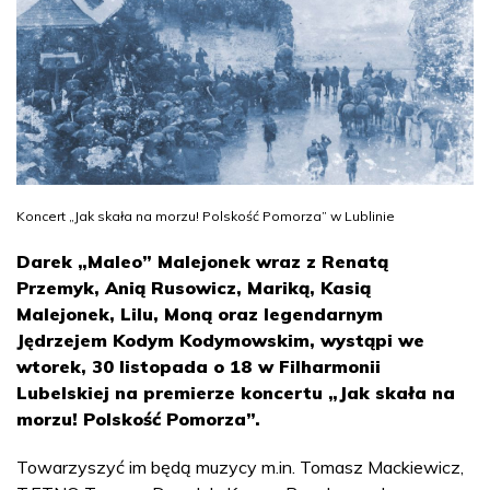
Koncert „Jak skała na morzu! Polskość Pomorza” w Lublinie
Darek „Maleo” Malejonek wraz z Renatą
Przemyk, Anią Rusowicz, Mariką, Kasią
Malejonek, Lilu, Moną oraz legendarnym
Jędrzejem Kodym Kodymowskim, wystąpi we
wtorek, 30 listopada o 18 w Filharmonii
Lubelskiej na premierze koncertu „Jak skała na
morzu! Polskość Pomorza”.
Towarzyszyć im będą muzycy m.in. Tomasz Mackiewicz,