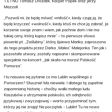
T.ETNO Tomasz Drozdek, Kacper Popek oraz Jerzy
Mazzoll.
„Pozwól mi, że będę mówić +miłość+, kiedy czuję ją, że
będę krzyczeć +wolność+, kiedy ktoś mi chce ją zabrać. Ja
korzenie swoje znam i wiem, jak pachnie dom i nie ma
takiej ceny, którą kupisz mnie” – to pierwsze słowa
piosenki pt. „Zaślubiny”, którą śpiewa Marika, zaproszona
do tego projektu przez Darka „Maleo” Malejonka. Ten jak i
pozostałe utwory, zostały napisane i skomponowane
specjalnie na koncert „Jak skała na morzu! Polskość
Pomorza”.
I tu nasuwa się pytanie co ma Lublin wspólnego z
Pomorzem? Słusznie! Ma niewiele. I dlatego tę zupełnie
zapomnianą historię – choćby walki małego ludu
Kaszubów o utrzymanie polskości, ich odrębności
językowej i zwyczajowej – warto przypominać tym,
którzy jej nie znają! Na początek - Lublin! Tu na nowo