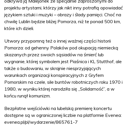
odkrywa ją Malejonek ze specjalnie zaproszonymi do
projektu artystami, którzy jak nikt inny potrafią opowiadać
językiem sztuki i muzyki – obrazy i ślady pamięci. Choć na
chwilę Lublin będzie bliżej Pomorza, niż te ponad 500 km,
które ich dzieli.
Utwory przypomną też o innej ważnej części historii
Pomorza: od gehenny Polaków pod okupacją niemiecką
skazanych przez swoich sąsiadów na śmierć lub
wygnanie, której symbolem jest Piaśnica i KL Stutthof, ale
także o budowaniu, w skrajnie niesprzyjających
warunkach organizacji konspiracyjnych z Gryfem
Pomorskim na czele, sile buntów robotniczych roku 1970 i
1980, w wyniku której narodziła się „Solidarność”, a w
końcu runął komunizm.
Bezpłatne wejściówki na lubelską premierę koncertu
dostępne są w ograniczonej liczbie na platformie Evenea:
evenea.pl/pl/wydarzenie/865761-7