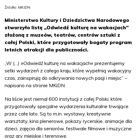
Źródło: MKiDN
Ministerstwo Kultury i Dziedzictwa Narodowego
stworzyło listę „Odwiedź kulturę na wakacjach”
złożoną z muzeów, teatrów, centrów sztuki z
całej Polski, które przygotowały bogaty program
letnich atrakcji dla publiczności.
„W (…)
Odwiedź kulturę na wakacjach
prezentujemy
»
«
setki wydarzeń z całego kraju, które wypełnią wakacyjny
czas, zainspirują do odkrywania nowych pasji i miejsc” –
napisano na stronie MKiDN.
Na liście jest niemal 600 instytucji z całej Polski, które
przygotowały specjalne wydarzenia kulturalne trwające
przez całe lato. Są to m.in. wystawy, kreatywne
warsztaty, kina plenerowe, pokazy rycerskie, animacje dla
dzieci, zajęcia dla seniorów, festiwale filmowe i muzyczne
oraz gry miejskie i terenowe.