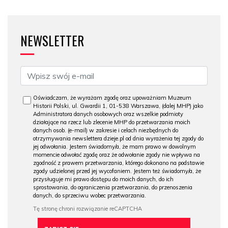
NEWSLETTER
Oświadczam, że wyrażam zgodę oraz upoważniam Muzeum
Historii Polski, ul. Gwardii 1, 01-538 Warszawa, (dalej MHP) jako
Administratora danych osobowych oraz wszelkie podmioty
działające na rzecz lub zlecenie MHP do przetwarzania moich
danych osob. (e-mail) w zakresie i celach niezbędnych do
otrzymywania newslettera dzieje.pl od dnia wyrażenia tej zgody do
jej odwołania. Jestem świadomy/a, że mam prawo w dowolnym
momencie odwołać zgodę oraz że odwołanie zgody nie wpływa na
zgodność z prawem przetwarzania, którego dokonano na podstawie
zgody udzielonej przed jej wycofaniem. Jestem też świadomy/a, że
przysługuje mi prawo dostępu do moich danych, do ich
sprostowania, do ograniczenia przetwarzania, do przenoszenia
danych, do sprzeciwu wobec przetwarzania.