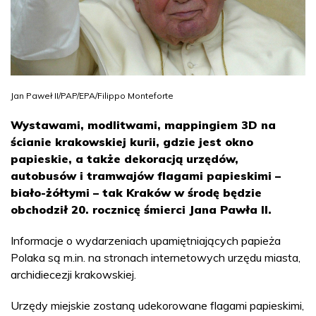
Jan Paweł II/PAP/EPA/Filippo Monteforte
Wystawami, modlitwami, mappingiem 3D na
ścianie krakowskiej kurii, gdzie jest okno
papieskie, a także dekoracją urzędów,
autobusów i tramwajów flagami papieskimi –
biało-żółtymi – tak Kraków w środę będzie
obchodził 20. rocznicę śmierci Jana Pawła II.
Informacje o wydarzeniach upamiętniających papieża
Polaka są m.in. na stronach internetowych urzędu miasta,
archidiecezji krakowskiej.
Urzędy miejskie zostaną udekorowane flagami papieskimi,