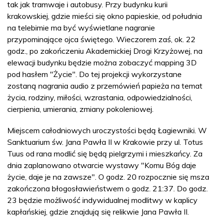
tak jak tramwaje i autobusy. Przy budynku kurii
krakowskiej, gdzie mieści się okno papieskie, od południa
na telebimie ma być wyświetlane nagranie
przypominające ojca świętego. Wieczorem zaś, ok. 22
godz., po zakończeniu Akademickiej Drogi Krzyżowej, na
elewacji budynku będzie można zobaczyć mapping 3D
pod hasłem "Życie". Do tej projekcji wykorzystane
zostaną nagrania audio z przemówień papieża na temat
życia, rodziny, miłości, wzrastania, odpowiedzialności,
cierpienia, umierania, zmiany pokoleniowej.
Miejscem całodniowych uroczystości będą Łagiewniki. W
Sanktuarium św. Jana Pawła II w Krakowie przy ul. Totus
Tuus od rana modlić się będą pielgrzymi i mieszkańcy. Za
dnia zaplanowano otwarcie wystawy "Komu Bóg daje
życie, daje je na zawsze". O godz. 20 rozpocznie się msza
zakończona błogosławieństwem o godz. 21:37. Do godz.
23 będzie możliwość indywidualnej modlitwy w kaplicy
kapłańskiej, gdzie znajdują się relikwie Jana Pawła II.