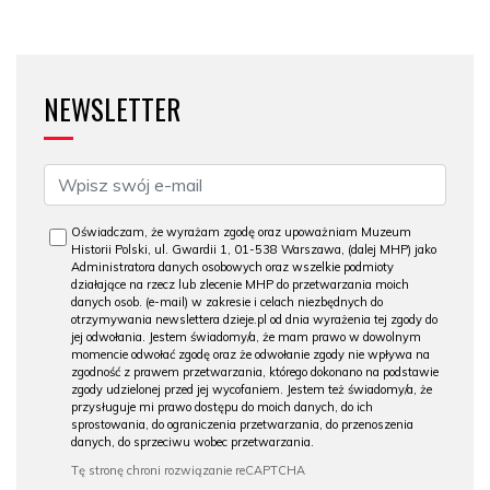
NEWSLETTER
Oświadczam, że wyrażam zgodę oraz upoważniam Muzeum
Historii Polski, ul. Gwardii 1, 01-538 Warszawa, (dalej MHP) jako
Administratora danych osobowych oraz wszelkie podmioty
działające na rzecz lub zlecenie MHP do przetwarzania moich
danych osob. (e-mail) w zakresie i celach niezbędnych do
otrzymywania newslettera dzieje.pl od dnia wyrażenia tej zgody do
jej odwołania. Jestem świadomy/a, że mam prawo w dowolnym
momencie odwołać zgodę oraz że odwołanie zgody nie wpływa na
zgodność z prawem przetwarzania, którego dokonano na podstawie
zgody udzielonej przed jej wycofaniem. Jestem też świadomy/a, że
przysługuje mi prawo dostępu do moich danych, do ich
sprostowania, do ograniczenia przetwarzania, do przenoszenia
danych, do sprzeciwu wobec przetwarzania.