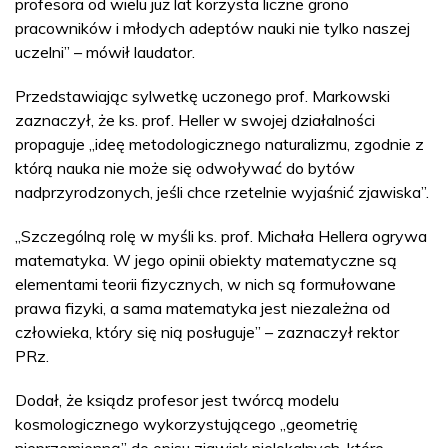
profesora od wielu już lat korzysta liczne grono
pracowników i młodych adeptów nauki nie tylko naszej
uczelni” – mówił laudator.
Przedstawiając sylwetkę uczonego prof. Markowski
zaznaczył, że ks. prof. Heller w swojej działalności
propaguje „ideę metodologicznego naturalizmu, zgodnie z
którą nauka nie może się odwoływać do bytów
nadprzyrodzonych, jeśli chce rzetelnie wyjaśnić zjawiska”.
„Szczególną rolę w myśli ks. prof. Michała Hellera ogrywa
matematyka. W jego opinii obiekty matematyczne są
elementami teorii fizycznych, w nich są formułowane
prawa fizyki, a sama matematyka jest niezależna od
człowieka, który się nią posługuje” – zaznaczył rektor
PRz.
Dodał, że ksiądz profesor jest twórcą modelu
kosmologicznego wykorzystującego „geometrię
nieprzemienną” do opisu zjawisk nielokalnych, które