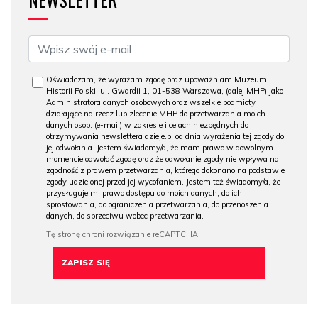
Oświadczam, że wyrażam zgodę oraz upoważniam Muzeum
Historii Polski, ul. Gwardii 1, 01-538 Warszawa, (dalej MHP) jako
Administratora danych osobowych oraz wszelkie podmioty
działające na rzecz lub zlecenie MHP do przetwarzania moich
danych osob. (e-mail) w zakresie i celach niezbędnych do
otrzymywania newslettera dzieje.pl od dnia wyrażenia tej zgody do
jej odwołania. Jestem świadomy/a, że mam prawo w dowolnym
momencie odwołać zgodę oraz że odwołanie zgody nie wpływa na
zgodność z prawem przetwarzania, którego dokonano na podstawie
zgody udzielonej przed jej wycofaniem. Jestem też świadomy/a, że
przysługuje mi prawo dostępu do moich danych, do ich
sprostowania, do ograniczenia przetwarzania, do przenoszenia
danych, do sprzeciwu wobec przetwarzania.