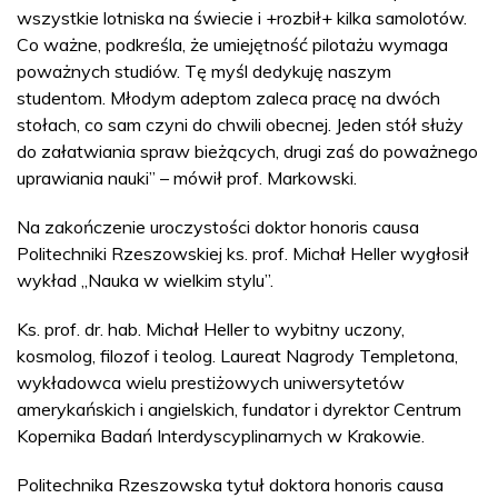
wszystkie lotniska na świecie i +rozbił+ kilka samolotów.
Co ważne, podkreśla, że umiejętność pilotażu wymaga
poważnych studiów. Tę myśl dedykuję naszym
studentom. Młodym adeptom zaleca pracę na dwóch
stołach, co sam czyni do chwili obecnej. Jeden stół służy
do załatwiania spraw bieżących, drugi zaś do poważnego
uprawiania nauki” – mówił prof. Markowski.
Na zakończenie uroczystości doktor honoris causa
Politechniki Rzeszowskiej ks. prof. Michał Heller wygłosił
wykład „Nauka w wielkim stylu”.
Ks. prof. dr. hab. Michał Heller to wybitny uczony,
kosmolog, filozof i teolog. Laureat Nagrody Templetona,
wykładowca wielu prestiżowych uniwersytetów
amerykańskich i angielskich, fundator i dyrektor Centrum
Kopernika Badań Interdyscyplinarnych w Krakowie.
Politechnika Rzeszowska tytuł doktora honoris causa