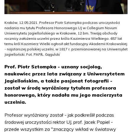
Kraków, 12.05.2021. Profesor Piotr Sztompka podczas uroczystości
nadania mu tytułu Profesora Honorowego UJ w Collegium Novum
Uniwersytetu Jagiellońskiego w Krakowie, 12 bm. Trwają obchody
rocznicy założenia uczelni przez króla Kazimierza Wielkiego. 657 lat
temu król Kazimierz Wielki ogłosił akt fundacyjny Akademii Krakowskiej
- najstarszej polskiej uczelni, w 1817 r. przemianowanej na Uniwersytet
Jagielloński. Fot. PAP/Ł. Gągulski
Prof. Piotr Sztompka - uznany socjolog,
naukowiec przez lata związany z Uniwersytetem
Jagiellońskim, a także pasjonat fotografii -
został w środę wyróżniony tytułem profesora
honorowego, który nadała mu jego macierzysta
uczelnia.
Profesor wyróżniony został - jak podkreślił podczas
środowej uroczystości rektor UJ, prof. Jacek Popiel -
przede wszystkim za "znaczący wkład w światowy