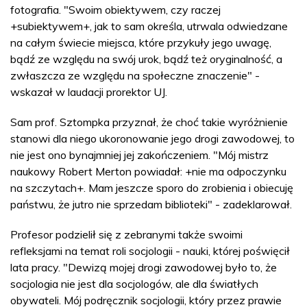
fotografia. "Swoim obiektywem, czy raczej
+subiektywem+, jak to sam określa, utrwala odwiedzane
na całym świecie miejsca, które przykuły jego uwagę,
bądź ze względu na swój urok, bądź też oryginalność, a
zwłaszcza ze względu na społeczne znaczenie" -
wskazał w laudacji prorektor UJ.
Sam prof. Sztompka przyznał, że choć takie wyróżnienie
stanowi dla niego ukoronowanie jego drogi zawodowej, to
nie jest ono bynajmniej jej zakończeniem. "Mój mistrz
naukowy Robert Merton powiadał: +nie ma odpoczynku
na szczytach+. Mam jeszcze sporo do zrobienia i obiecuję
państwu, że jutro nie sprzedam biblioteki" - zadeklarował.
Profesor podzielił się z zebranymi także swoimi
refleksjami na temat roli socjologii - nauki, której poświęcił
lata pracy. "Dewizą mojej drogi zawodowej było to, że
socjologia nie jest dla socjologów, ale dla światłych
obywateli. Mój podręcznik socjologii, który przez prawie