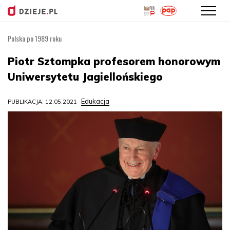
Polska po 1989 roku
Przejdź
do
Piotr Sztompka profesorem honorowym
treści
Uniwersytetu Jagiellońskiego
Edukacja
PUBLIKACJA: 12.05.2021