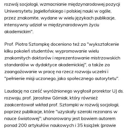
rozwój socjologii, wzmacnianie międzynarodowej pozycji
Uniwersytetu Jagiellońskiego i polskiej nauki w ogóle,
przez znakomite, wydane w wielu językach publikacje,
intensywny udział w międzynarodowym życiu
akademickim".
Prof. Piotra Sztompkę doceniono też za "wykształcenie
kilku pokoleń studentów, wypromowanie wielu
znakomitych doktorów i reprezentowanie mistrzowskich
standardów w dydaktyce akademickiej", a także za
zaangażowanie w pracę na rzecz rozwoju uczelni i
"pełnienie misji uczonego, jako społecznego autorytetu".
Laudację na cześć wyróżnionego wygłosił prorektor UJ ds.
rozwoju, prof. Jarosław Górniak, który również
zaakcentował wkład prof. Sztompki w rozwój socjologii,
poprzez publikacje, które "uzyskały szeroki rezonans w
nauce światowej"; uhonorowany jest bowiem autorem
ponad 200 artykułów naukowych i 35 książek (prawie