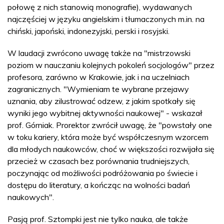
połowę z nich stanowią monografie), wydawanych
najczęściej w języku angielskim i tłumaczonych m.in. na
chiński, japoński, indonezyjski, perski i rosyjski.
W laudacji zwrócono uwagę także na "mistrzowski
poziom w nauczaniu kolejnych pokoleń socjologów" przez
profesora, zarówno w Krakowie, jak i na uczelniach
zagranicznych. "Wymieniam te wybrane przejawy
uznania, aby zilustrować odzew, z jakim spotkały się
wyniki jego wybitnej aktywności naukowej" - wskazał
prof. Górniak. Prorektor zwrócił uwagę, że "powstały one
w toku kariery, która może być współczesnym wzorcem
dla młodych naukowców, choć w większości rozwijała się
przecież w czasach bez porównania trudniejszych,
poczynając od możliwości podróżowania po świecie i
dostępu do literatury, a kończąc na wolności badań
naukowych".
Pasją prof. Sztompki jest nie tylko nauka, ale także