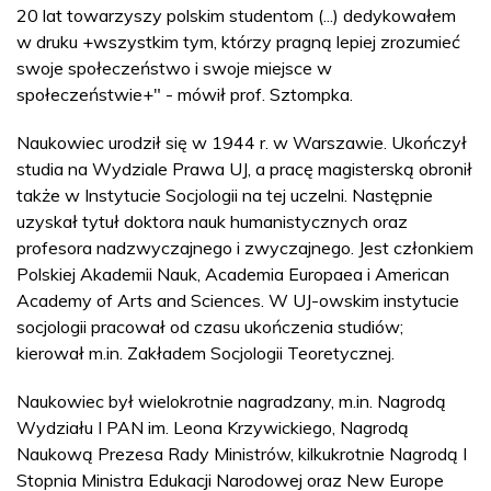
20 lat towarzyszy polskim studentom (...) dedykowałem
w druku +wszystkim tym, którzy pragną lepiej zrozumieć
swoje społeczeństwo i swoje miejsce w
społeczeństwie+" - mówił prof. Sztompka.
Naukowiec urodził się w 1944 r. w Warszawie. Ukończył
studia na Wydziale Prawa UJ, a pracę magisterską obronił
także w Instytucie Socjologii na tej uczelni. Następnie
uzyskał tytuł doktora nauk humanistycznych oraz
profesora nadzwyczajnego i zwyczajnego. Jest członkiem
Polskiej Akademii Nauk, Academia Europaea i American
Academy of Arts and Sciences. W UJ-owskim instytucie
socjologii pracował od czasu ukończenia studiów;
kierował m.in. Zakładem Socjologii Teoretycznej.
Naukowiec był wielokrotnie nagradzany, m.in. Nagrodą
Wydziału I PAN im. Leona Krzywickiego, Nagrodą
Naukową Prezesa Rady Ministrów, kilkukrotnie Nagrodą I
Stopnia Ministra Edukacji Narodowej oraz New Europe