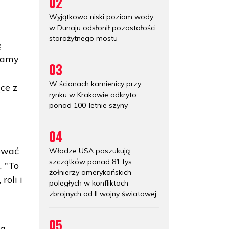
02
Wyjątkowo niski poziom wody
w Dunaju odsłonił pozostałości
starożytnego mostu
ę
gramy
03
e
W ścianach kamienicy przy
ce z
rynku w Krakowie odkryto
i
ponad 100-letnie szyny
04
ować
Władze USA poszukują
szczątków ponad 81 tys.
 "To
żołnierzy amerykańskich
oli i
poległych w konfliktach
zbrojnych od II wojny światowej
05
za