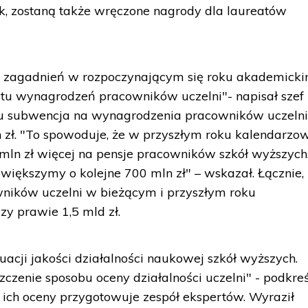
, zostaną także wręczone nagrody dla laureatów
 zagadnień w rozpoczynającym się roku akademick
stu wynagrodzeń pracowników uczelni"- napisał szef
ku subwencja na wynagrodzenia pracowników uczeln
n zł. "To spowoduje, że w przyszłym roku kalendarz
 mln zł więcej na pensje pracowników szkół wyższych
iększymy o kolejne 700 mln zł" – wskazał. Łącznie,
wników uczelni w bieżącym i przyszłym roku
y prawie 1,5 mld zł.
acji jakości działalności naukowej szkół wyższych.
czenie sposobu oceny działalności uczelni" - podkreśl
 ich oceny przygotowuje zespół ekspertów. Wyraził