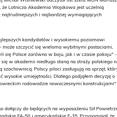
, że Lotnicza Akademia Wojskowa jest uczelnią
 z najtrudniejszych i najbardziej wymagających
 najlepszych kandydatów i wysokiemu poziomowi
 może szczycić się wieloma wybitnymi postaciami,
li się Polsce zarówno w boju, jak i w czasie pokoju" -
cą się w akademii niedługo staną na straży polskiego 
szachownicą. Polscy piloci zasługują na sprzęt, któr
ć wysokie umiejętności. Dlatego podjąłem decyzję o
sowieckim rodowodzie nowoczesnymi konstrukcjami"
ługo dołączy do będących na wyposażeniu Sił Powietrz
ańskie FA-50 i amerykańskie F-35. Przypomniał, że