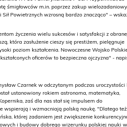
lotę śmigłowców m.in. poprzez zakup wielozadaniow
 Sił Powietrznych wzrosną bardzo znacząco" – wskaz
ntom życzenia wielu sukcesów i satysfakcji z obrane
zą, która zasłużenie cieszy się prestiżem, pielęgnuje
wysoki poziom kształcenia. Nowoczesne Wojsko Polski
ształconych oficerów to bezpieczna ojczyzna" - napi
emysław Czarnek w odczytanym podczas uroczystości l
został ustanowiony rokiem astronoma, matematyka,
 Kopernika, zaś dla nas stał się impulsem do
re wspierają i wzmacniają polską naukę. "Dlatego też
ka, której zadaniem jest zwiększenie konkurencyjno
owych i budowy dobrego wizerunku polskiej nauki 