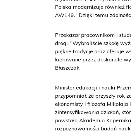
Polska modernizuje również f
AW149. "Dzięki temu zdolności
Przekazał pracownikom i stude
drogi. "Wybraliście szkołę wyżs
piękne tradycje oraz oferuje 
kierowane przez doskonale wyk
Błaszczak.
Minister edukacji i nauki Prz
przypomniał, że przyszły rok 
ekonomisty i filozofa Mikołaja
zintensyfikowania działań, któ
powstała Akademia Kopernikańs
rozpoznawalności badań nauk