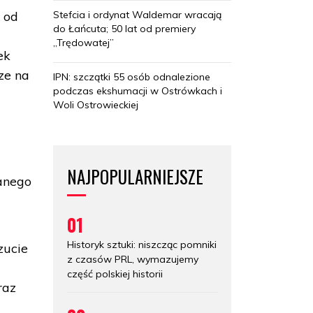
Stefcia i ordynat Waldemar wracają
o od
do Łańcuta; 50 lat od premiery
„Trędowatej”
ek
ze na
IPN: szczątki 55 osób odnalezione
podczas ekshumacji w Ostrówkach i
Woli Ostrowieckiej
NAJPOPULARNIEJSZE
ianego
01
Historyk sztuki: niszcząc pomniki
zucie
z czasów PRL, wymazujemy
część polskiej historii
raz