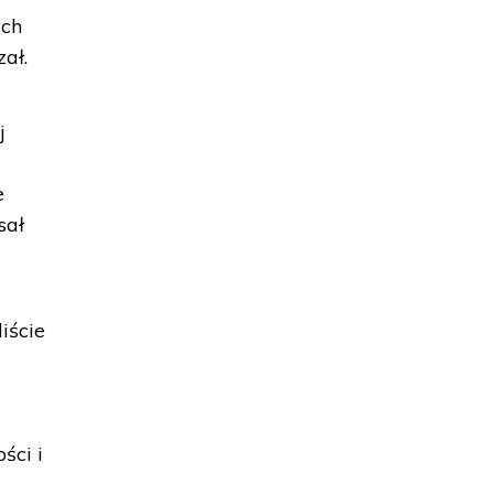
ych
ał.
j
e
sał
iście
ści i
w