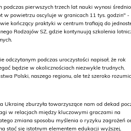
h podczas pierwszych trzech lat nauki wynosi średni
ot w powietrzu oscyluje w granicach 11 tys. godzin" -
owie kończący praktyki w centrum trafiają do jednost
ego Rodzajów SZ, gdzie kontynuują szkolenia lotnic
nych.
ie odczytanym podczas uroczystości napisał, że rok
gać będzie w okolicznościach niezwykle trudnych,
twa Polski, naszego regionu, ale też szeroko rozum
 na Ukrainę zburzyła towarzyszące nam od dekad poc
agi w relacjach między kluczowymi graczami na
 Dlatego zmiana sposobu myślenia o ryzyku zagrożeń o
a stać się istotnym elementem edukacji wyższej,