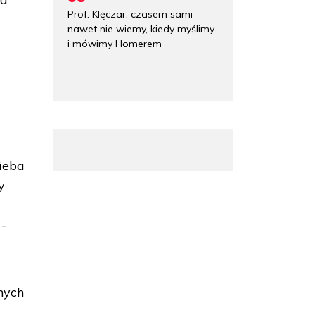
Prof. Klęczar: czasem sami
nawet nie wiemy, kiedy myślimy
i mówimy Homerem
nieba
y
 -
nych