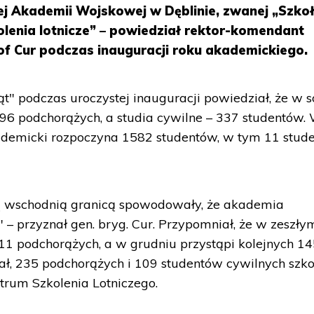
ej Akademii Wojskowej w Dęblinie, zwanej „Szko
kolenia lotnicze” – powiedział rektor-komendant
of Cur podczas inauguracji roku akademickiego.
t" podczas uroczystej inauguracji powiedział, że w 
96 podchorążych, a studia cywilne – 337 studentów.
kademicki rozpoczyna 1582 studentów, w tym 11 stud
ą wschodnią granicą spowodowały, że akademia
e" – przyznał gen. bryg. Cur. Przypomniał, że w zeszły
111 podchorążych, a w grudniu przystąpi kolejnych 1
ał, 235 podchorążych i 109 studentów cywilnych szkol
rum Szkolenia Lotniczego.