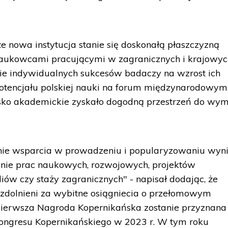
e nowa instytucja stanie się doskonałą płaszczyzną
naukowcami pracującymi w zagranicznych i krajowyc
nie indywidualnych sukcesów badaczy na wzrost ich
otencjału polskiej nauki na forum międzynarodowym
sko akademickie zyskało dogodną przestrzeń do wy
nie wsparcia w prowadzeniu i popularyzowaniu wyn
anie prac naukowych, rozwojowych, projektów
iów czy staży zagranicznych" - napisał dodając, że
uzdolnieni za wybitne osiągniecia o przełomowym
 pierwsza Nagroda Kopernikańska zostanie przyznana
ngresu Kopernikańskiego w 2023 r. W tym roku