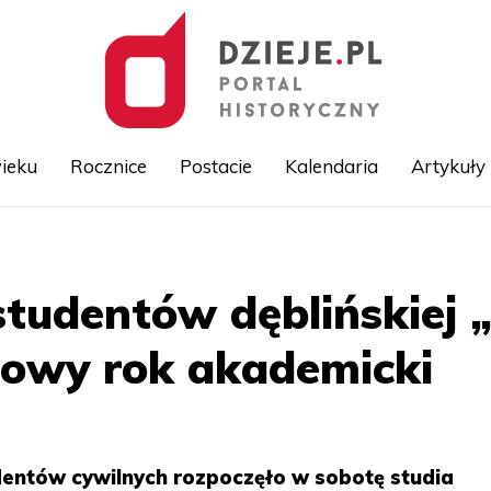
ieku
Rocznice
Postacie
Kalendaria
Artykuły
Przejdź
do
treści
tudentów dęblińskiej 
nowy rok akademicki
dentów cywilnych rozpoczęło w sobotę studia