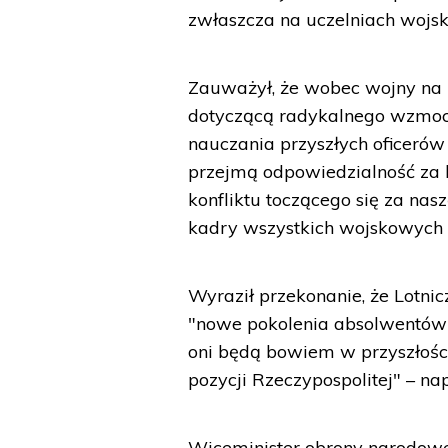
zwłaszcza na uczelniach wojs
Zauważył, że wobec wojny na U
dotyczącą radykalnego wzmocni
nauczania przyszłych oficerów
przejmą odpowiedzialność za 
konfliktu toczącego się za nas
kadry wszystkich wojskowych 
Wyraził przekonanie, że Lot
"nowe pokolenia absolwentów
oni będą bowiem w przyszłości
pozycji Rzeczypospolitej" – nap
Wiceminister obrony narodowe