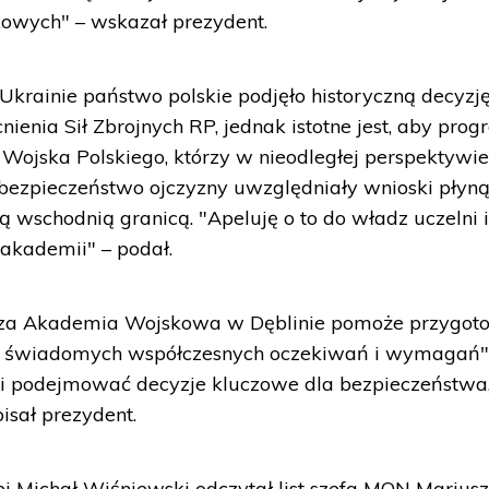
kowych" – wskazał prezydent.
krainie państwo polskie podjęło historyczną decyzj
enia Sił Zbrojnych RP, jednak istotne jest, aby pro
 Wojska Polskiego, którzy w nieodległej perspektywi
bezpieczeństwo ojczyzny uwzględniały wnioski płyną
zą wschodnią granicą. "Apeluję o to do władz uczelni 
akademii" – podał.
nicza Akademia Wojskowa w Dęblinie pomoże przygot
 świadomych współczesnych oczekiwań i wymagań".
 podejmować decyzje kluczowe dla bezpieczeństwa, r
isał prezydent.
j Michał Wiśniewski odczytał list szefa MON Marius