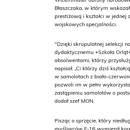
Błaszczaka, w którym wskazał
prestiżową i kształci w jednej
wojskowych specjalności.
"Dzięki skrupulatnej selekcji
dydaktycznemu +Szkoła Orląt+
absolwentami, którzy przysłuży
napisał. „Ci którzy dziś kształ
w samolotach z biało-czerwoną 
pozwoli im w pełni wykorzysta
zastąpieniu samolotów o post
dodał szef MON.
Pisząc o sprzęcie, który nied
myśliwców F-16 wymienił kore