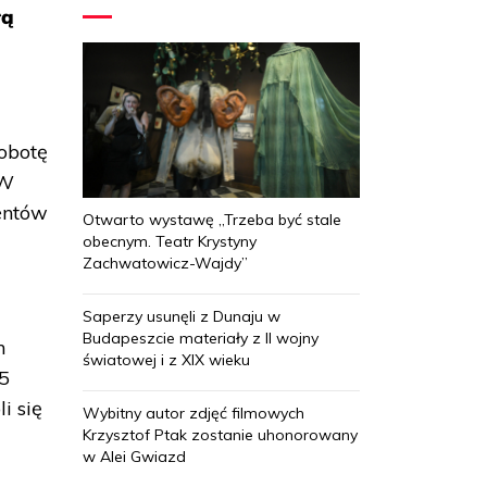
łą
sobotę
 W
entów
Otwarto wystawę „Trzeba być stale
obecnym. Teatr Krystyny
Zachwatowicz-Wajdy”
Saperzy usunęli z Dunaju w
Budapeszcie materiały z II wojny
m
światowej i z XIX wieku
45
i się
Wybitny autor zdjęć filmowych
Krzysztof Ptak zostanie uhonorowany
w Alei Gwiazd