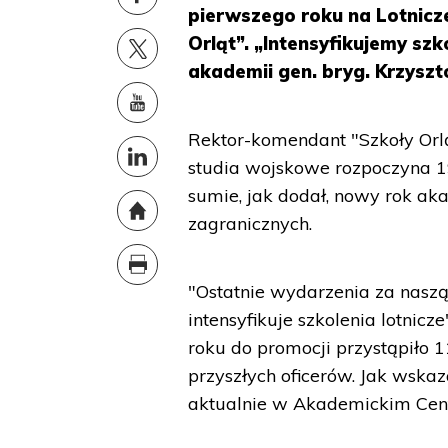
pierwszego roku na Lotnicz
Orląt”. „Intensyfikujemy sz
akademii gen. bryg. Krzyszt
Rektor-komendant "Szkoły Orlą
studia wojskowe rozpoczyna 1
sumie, jak dodał, nowy rok a
zagranicznych.
"Ostatnie wydarzenia za nasz
intensyfikuje szkolenia lotnicz
roku do promocji przystąpiło 
przyszłych oficerów. Jak wskaz
aktualnie w Akademickim Cent