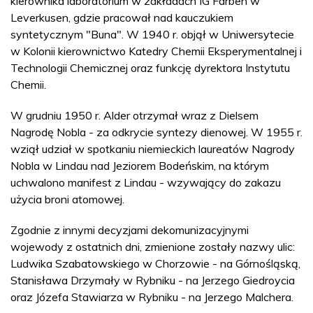
kierownika laboratorium w zakładach IG Farben w
Leverkusen, gdzie pracował nad kauczukiem
syntetycznym "Buna". W 1940 r. objął w Uniwersytecie
w Kolonii kierownictwo Katedry Chemii Eksperymentalnej i
Technologii Chemicznej oraz funkcję dyrektora Instytutu
Chemii.
W grudniu 1950 r. Alder otrzymał wraz z Dielsem
Nagrodę Nobla - za odkrycie syntezy dienowej. W 1955 r.
wziął udział w spotkaniu niemieckich laureatów Nagrody
Nobla w Lindau nad Jeziorem Bodeńskim, na którym
uchwalono manifest z Lindau - wzywający do zakazu
użycia broni atomowej.
Zgodnie z innymi decyzjami dekomunizacyjnymi
wojewody z ostatnich dni, zmienione zostały nazwy ulic:
Ludwika Szabatowskiego w Chorzowie - na Górnośląską,
Stanisława Drzymały w Rybniku - na Jerzego Giedroycia
oraz Józefa Stawiarza w Rybniku - na Jerzego Malchera.