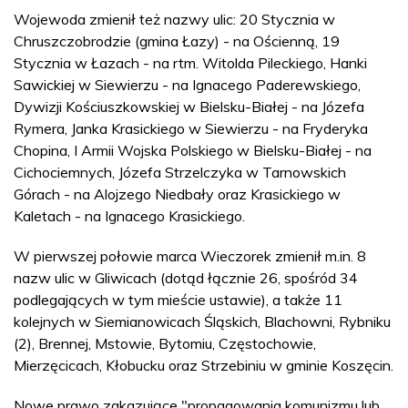
Wojewoda zmienił też nazwy ulic: 20 Stycznia w
Chruszczobrodzie (gmina Łazy) - na Ościenną, 19
Stycznia w Łazach - na rtm. Witolda Pileckiego, Hanki
Sawickiej w Siewierzu - na Ignacego Paderewskiego,
Dywizji Kościuszkowskiej w Bielsku-Białej - na Józefa
Rymera, Janka Krasickiego w Siewierzu - na Fryderyka
Chopina, I Armii Wojska Polskiego w Bielsku-Białej - na
Cichociemnych, Józefa Strzelczyka w Tarnowskich
Górach - na Alojzego Niedbały oraz Krasickiego w
Kaletach - na Ignacego Krasickiego.
W pierwszej połowie marca Wieczorek zmienił m.in. 8
nazw ulic w Gliwicach (dotąd łącznie 26, spośród 34
podlegających w tym mieście ustawie), a także 11
kolejnych w Siemianowicach Śląskich, Blachowni, Rybniku
(2), Brennej, Mstowie, Bytomiu, Częstochowie,
Mierzęcicach, Kłobucku oraz Strzebiniu w gminie Koszęcin.
Nowe prawo zakazujące "propagowania komunizmu lub