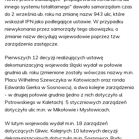
innego systemu totalitarnego" dawało samorządom czas
do 2 września ub. roku na zmianę nazw 943 ulic, które
wskazał IPN jako podlegające ustawie. W przypadku
niewykonania przez samorządy tego obowiązku, o
zmianie nazw decydują wojewodowie poprzez tzw.
zarządzenia zastępcze.
Pierwszych 12 decyzji realizujących ustawę
dekomunizacyjną wojewoda śląski wydał w połowie
grudnia ub. roku (zmienione zostały wówczas nazwy m.in.
Placu Wilhelma Szewczyka w Katowicach oraz ronda
Edwarda Gierka w Sosnowcu), a dwa kolejne zarządzenia
- w drugiej połowie grudnia (jedno z nich dotyczyło ul.
Pstrowskiego w Kaletach). 5 styczniowych zarządzeń
dotyczyło ulic m.in. w Mikołowie i Mysłowicach.
W lutym wojewoda wydał m.in. 18 zarządzeń
dotyczących Gliwic. Kolejnych 10 lutowych decyzji
dekomunizacyjnych dotyczyło m.in. Sosnowca, Rudy