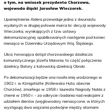
o tym, na wniosek prezydenta Chorzowa,
wojewoda śląski Jarosław Wieczorek.
Upamiętnienie Aldera przewiduje jedna z dwunastu
wydanych w drugiej połowie marca br. decyzji wojewody
Wieczorka, wynikających z tzw. ustawy
dekomunizacyjnej; opublikowanych następnie pod koniec
miesiąca w Dzienniku Urzędowym Woj. Śląskiego.
Ulica, honorująca dotąd chorzowskiego działacza
komunistycznego Józefa Maronia, to część połączenia
dzielnicy Batory z katowicką dzielnicą Obroki.
Po dekomunizacji będzie ona nosiła imię urodzonego w
1902 r. w Königshütte (Królewska Huta, obecnie
Chorzów), zmarłego w 1958 r. laureata Nagrody Nobla z
chemii w 1950 r. - za odkrycie i badania nad reakcjami z
udziałem dienów (węglowodory nienasycone, w których
występują dwa wiązania podwójne między atomami