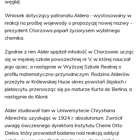
węgla).
Wniosek dotyczący patronatu Aldera - wystosowany w
reakcji na prośbę wojewody o propozycję nowej nazwy -
prezydent Chorzowa poparł życiorysem wybitnego
chemika.
Zgodnie z nim Alder spędził młodość w Chorzowie, ucząc
się w męskiej szkole powszechnej nr V, w której nauczał
jego ojciec, a następnie w Wyższej Szkole Realnej o
profilu matematyczno-przyrodniczym. Rodzina Alderów
przeżyła w Królewskiej Hucie okres powstań śląskich i
plebiscytu, przenosząc się po maturze Kurta do Berlina, a
następnie do Kilonii.
Alder studiował tam w Uniwersytecie Chrystiana
Albrechta, uzyskując w 1924 r. absolutorium. Zwrócił
uwagę ówczesnego dyrektora Instytutu Chemii Otto
Dielsa, który prowadził badania nad reakcją addycji