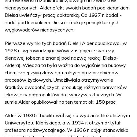
estrów kwasu azodikarboksylowego do związków
nienasyconych. Alder efekt swoich badań pod kierunkiem
Dielsa uwieńczył pracą doktorską. Od 1927 r. badał -
nadal pod kierunkiem Dielsa - reakcje pericyklicznych
węglowodorów nienasyconych.
Pierwsze wyniki tych badań Diels i Alder opublikowali w
1928 r., wprowadzając wówczas pojęcie syntezy
dienowej (obecnie znanej pod nazwą reakcji Dielsa-
Aldera). Wiedza ta była ważna do wyjaśnienia budowy
chemicznej związków naturalnych oraz przebiegów
procesów życiowych. Umożliwiała otrzymywanie
środków owadobójczych, produkcję różnych barwników,
leków, czy półproduktów do tworzyw sztucznych. W
sumie Alder opublikował na ten temat ok. 150 prac.
Alder w 1930 r. habilitował się na wydziale filozoficznym
Uniwersytetu Kilońskiego, a w 1934 r. otrzymał tytuł
profesora nadzwyczajnego. W 1936 r. objął stanowisko