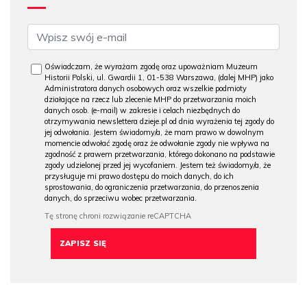
Oświadczam, że wyrażam zgodę oraz upoważniam Muzeum
Historii Polski, ul. Gwardii 1, 01-538 Warszawa, (dalej MHP) jako
Administratora danych osobowych oraz wszelkie podmioty
działające na rzecz lub zlecenie MHP do przetwarzania moich
danych osob. (e-mail) w zakresie i celach niezbędnych do
otrzymywania newslettera dzieje.pl od dnia wyrażenia tej zgody do
jej odwołania. Jestem świadomy/a, że mam prawo w dowolnym
momencie odwołać zgodę oraz że odwołanie zgody nie wpływa na
zgodność z prawem przetwarzania, którego dokonano na podstawie
zgody udzielonej przed jej wycofaniem. Jestem też świadomy/a, że
przysługuje mi prawo dostępu do moich danych, do ich
sprostowania, do ograniczenia przetwarzania, do przenoszenia
danych, do sprzeciwu wobec przetwarzania.