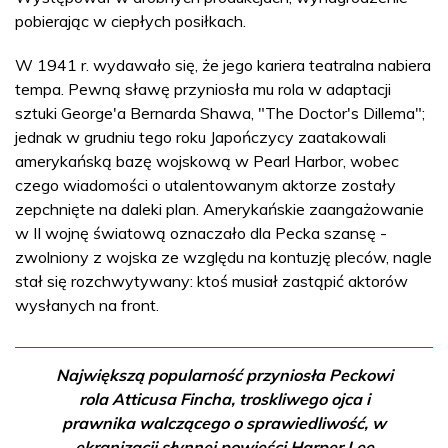
pobierając w ciepłych posiłkach.
W 1941 r. wydawało się, że jego kariera teatralna nabiera
tempa. Pewną sławę przyniosła mu rola w adaptacji
sztuki George'a Bernarda Shawa, "The Doctor's Dillema";
jednak w grudniu tego roku Japończycy zaatakowali
amerykańską bazę wojskową w Pearl Harbor, wobec
czego wiadomości o utalentowanym aktorze zostały
zepchnięte na daleki plan. Amerykańskie zaangażowanie
w II wojnę światową oznaczało dla Pecka szansę -
zwolniony z wojska ze względu na kontuzję pleców, nagle
stał się rozchwytywany: ktoś musiał zastąpić aktorów
wysłanych na front.
Największą popularność przyniosła Peckowi
rola Atticusa Fincha, troskliwego ojca i
prawnika walczącego o sprawiedliwość, w
ekranizacji słynnej powieści Harper Lee