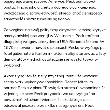
posegregowanej rasowo Ameryce. Peck odmalował
postać Fincha jako archetyp dobrego ojca - ciepłego,
walczącego o sprawiedliwość, silnego, choć cierpiącego
samotność i niezrozumienie sąsiadów.
Ze względu na swój polityczny aktywizm i głośną krytykę
amerykańskiej interwencji w Wietnamie, Peck trafił na
długą listę wrogów prezydenta USA Richarda Nixona. W
1970 r. mówiono nawet o szansach Pecka w wyścigu po
fotel gubernatora Kalifornii - aktor miałby startować z listy
demokratów - jednak ostatecznie nie wystartował w
wyborach.
Aktor słynął także z siły fizycznej i faktu, że wszelkie
sceny walk wykonywał osobiście. Robert Mitchum,
partner Pecka z planu "Przylądka strachu", wspominał, że
w jednej ze scen Peck przypadkowo uderzył go "na
poważnie". Mitchum twierdził, że skutki tego ciosu
odczuwał jeszcze przez kilka następnych dni. Peck