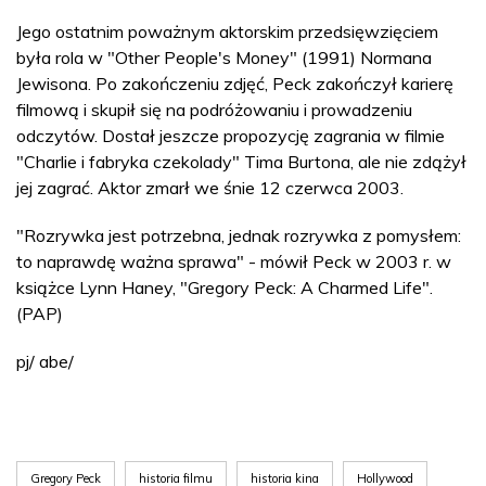
Jego ostatnim poważnym aktorskim przedsięwzięciem
była rola w "Other People's Money" (1991) Normana
Jewisona. Po zakończeniu zdjęć, Peck zakończył karierę
filmową i skupił się na podróżowaniu i prowadzeniu
odczytów. Dostał jeszcze propozycję zagrania w filmie
"Charlie i fabryka czekolady" Tima Burtona, ale nie zdążył
jej zagrać. Aktor zmarł we śnie 12 czerwca 2003.
"Rozrywka jest potrzebna, jednak rozrywka z pomysłem:
to naprawdę ważna sprawa" - mówił Peck w 2003 r. w
książce Lynn Haney, "Gregory Peck: A Charmed Life".
(PAP)
pj/ abe/
Gregory Peck
historia filmu
historia kina
Hollywood