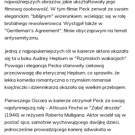
najważniejszych obrazów, jakie ukształtowały jego
filmową osobowość. W tym filmie Peck zerwał ze swoim
eleganckim, "biblijnym" wizerunkiem, wcielając się w rolę
brutalnego rewolwerowca. Wystąpił także w
"Gentleman's Agreement", filmie obyczajowym na temat
antysemityzmu.
Jedną z najpopularniejszych ról w karierze aktora okazała
się ta u boku Audrey Hepburn w "Rzymskich wakacjach".
Powaga i elegancja Pecka stanowiły ciekawą
przeciwwagę dla eterycznej Hepburn, co sprawiło, że
lekka komedia romantyczna o rzymskim romansie
księżniczki i dziennikarza okazała się wielkim przebojem.
Pierwszego Oscara w karierze otrzymał Peck za swoją
najsłynniejszą rolę - Atticusa Fincha w "Zabić drozda"
(1946) w reżyserii Roberta Mulligana. Aktor wcielił się w
postać ojca, samotnie wychowującego dwójkę dzieci,
jednocześnie prowadzącego karierę adwokata w