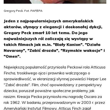
Gregory Peck. Fot. PAP/EPA
Jeden z najpopularniejszych amerykańskich
aktorów, słynący z elegancji i doskonałej dykcji,
Gregory Peck zmarł 10 lat temu. Do jego
najważniejszych ról zaliczają się występy w
takich filmach jak m.in. "Biały Kanion". "Działa
Navarony", "Zabić drozda", "Rzymskie wakacje" i
"Omen".
Największą popularność przyniosła Peckowi rola Atticusa
Fincha, troskliwego ojca i prawnika walczącego o
sprawiedliwość, w ekranizacji słynnej powieści Harper Lee
"Zabić drozda". Film, choć opowiedziany z perspektywy
dziecka, poruszał poważne społeczne problemy, jak
rasizm. Kreacja Pecka przyniosła mu nagrodę Oscara za
rok 1962. W badaniu, przeprowadzonym w 2003 r. przez
Amerykański Instytut Filmowy, Atticus Finch zajął