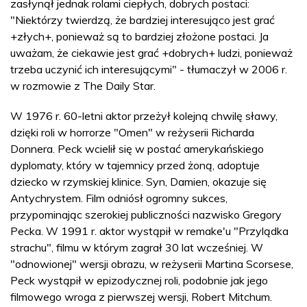
zasłynął jednak rolami ciepłych, dobrych postaci:
"Niektórzy twierdzą, że bardziej interesująco jest grać
+złych+, ponieważ są to bardziej złożone postaci. Ja
uważam, że ciekawie jest grać +dobrych+ ludzi, ponieważ
trzeba uczynić ich interesującymi" - tłumaczył w 2006 r.
w rozmowie z The Daily Star.
W 1976 r. 60-letni aktor przeżył kolejną chwilę sławy,
dzięki roli w horrorze "Omen" w reżyserii Richarda
Donnera. Peck wcielił się w postać amerykańskiego
dyplomaty, który w tajemnicy przed żoną, adoptuje
dziecko w rzymskiej klinice. Syn, Damien, okazuje się
Antychrystem. Film odniósł ogromny sukces,
przypominając szerokiej publiczności nazwisko Gregory
Pecka. W 1991 r. aktor wystąpił w remake'u "Przylądka
strachu", filmu w którym zagrał 30 lat wcześniej. W
"odnowionej" wersji obrazu, w reżyserii Martina Scorsese,
Peck wystąpił w epizodycznej roli, podobnie jak jego
filmowego wroga z pierwszej wersji, Robert Mitchum.