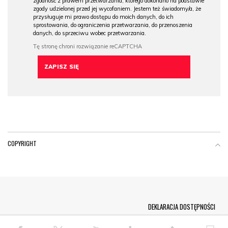
zgodność z prawem przetwarzania, którego dokonano na podstawie
zgody udzielonej przed jej wycofaniem. Jestem też świadomy/a, że
przysługuje mi prawo dostępu do moich danych, do ich
sprostowania, do ograniczenia przetwarzania, do przenoszenia
danych, do sprzeciwu wobec przetwarzania.
COPYRIGHT
Menu Footer
DEKLARACJA DOSTĘPNOŚCI
© COPYRIGHT PAP 2026