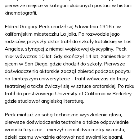
pierwsze miejsce w kategorii ulubionych postaci w historii
kinematografii.
Eldred Gregory Peck urodził się 5 kwietnia 1916 r. w
kalifornijskim miasteczku La Jolla. Po rozwodzie jego
rodziców, przyszły aktor trafił do szkoły katolickiej w Los
Angeles, słynącej z niemal wojskowej dyscypliny. Peck
miał wówczas 10 lat. Gdy skończył 14 lat, zamieszkał z
ojcem w San Diego, gdzie chodził do szkoły. Pierwsze
doświadczenia aktorskie zaczął zbierać podczas pobytu
na tamtejszym uniwersytecie - trafił wówczas do trupy
teatralnej a także ćwiczył się w sztuce oratorskiej. Po roku
trafił do prestiżowego University of California w Berkeley,
gdzie studiował angielską literaturę.
Peck miał już za sobą techniczne wyszkolenie głosu,
pierwsze doświadczenia teatralne a także odpowiednie
warunki fizyczne - mierzył niemal dwa metry wzrostu,
dzięki czemu wyraźnie górował nad swoimi kolegami.