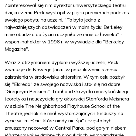
Zainteresował się nim dyrektor uniwersyteckiego teatru,
dzięki czemu Peck wystąpił w pięciu premierach podczas
swojego pobytu na uczelni. "To było jedno z
najważniejszych doświadczeń w moim życiu; Berkeley
mnie obudziło do życia i uczyniło ze mnie człowieka" -
wspominał aktor w 1996 r. w wywiadzie dla "Berkeley
Magazine".
Wraz z otrzymaniem dyplomu wyższej uczelni, Peck
wyruszył do Nowego Jorku, w poszukiwaniu szansy
zaistnienia w środowisku aktorskim. W tym celu pozbył
się "Eldreda" ze swojego nazwiska i stał się na dobre
"Gregorym Peckiem". Trafił pod skrzydła amerykańskiego
teoretyka i nauczyciela gry aktorskiej Stanforda Meisnera
w szkole The Neighborhood Playhouse School of the
Theatre, jednak nie miał wystarczających funduszy na
życie w "mieście, które nigdy nie śpi" i często był
zmuszony nocować w Central Parku, pod gołym niebem.
Występował w drobnych produkcjach, wynagrodzenie