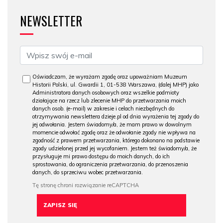
NEWSLETTER
Oświadczam, że wyrażam zgodę oraz upoważniam Muzeum
Historii Polski, ul. Gwardii 1, 01-538 Warszawa, (dalej MHP) jako
Administratora danych osobowych oraz wszelkie podmioty
działające na rzecz lub zlecenie MHP do przetwarzania moich
danych osob. (e-mail) w zakresie i celach niezbędnych do
otrzymywania newslettera dzieje.pl od dnia wyrażenia tej zgody do
jej odwołania. Jestem świadomy/a, że mam prawo w dowolnym
momencie odwołać zgodę oraz że odwołanie zgody nie wpływa na
zgodność z prawem przetwarzania, którego dokonano na podstawie
zgody udzielonej przed jej wycofaniem. Jestem też świadomy/a, że
przysługuje mi prawo dostępu do moich danych, do ich
sprostowania, do ograniczenia przetwarzania, do przenoszenia
danych, do sprzeciwu wobec przetwarzania.