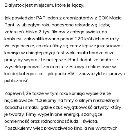
Białystok jest miejscem, które je łączy.
Jak powiedział PAP jeden z organizatorów z BOK Maciej
Rant, w ubiegłym roku nadesłano rekordową liczbę
zgłoszeń, blisko 2 tys. filmów z całego świata, do
konkursu zakwalifikowano ponad 120 krótkich metraży.
W jego ocenie, co roku filmy są coraz lepsze jakościowo i
komisja w ubiegłej edycji festiwalu miała bardzo dużo
pracy, by wybrać te najlepsze. Rant dodał, że udało się
wyselekcjonować znakomite zestawy konkursowe w
każdej kategorii, co - jak podkreślił - zauważyli też jurorzy i
publiczność.
Zapewnił, że także w tym roku komisja wybierze te
najciekawsze. "Czekamy na filmy o silnym niezależnym
zapachu i smaku, gdzie czuć wyjątkowość artysty, który
je tworzy. Filmy wypełnione energią, szanujące
odmienność oraz różnorodność ludzi i świata.
Poszukujemy więc prawdziwego kina, a nie wytartych