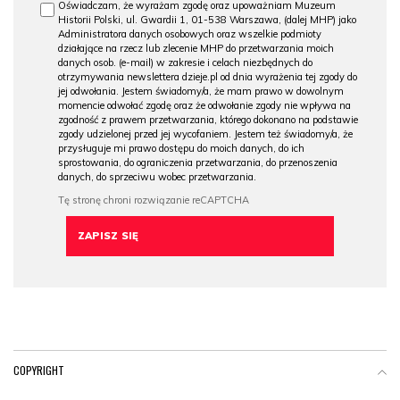
Oświadczam, że wyrażam zgodę oraz upoważniam Muzeum
Historii Polski, ul. Gwardii 1, 01-538 Warszawa, (dalej MHP) jako
Administratora danych osobowych oraz wszelkie podmioty
działające na rzecz lub zlecenie MHP do przetwarzania moich
danych osob. (e-mail) w zakresie i celach niezbędnych do
otrzymywania newslettera dzieje.pl od dnia wyrażenia tej zgody do
jej odwołania. Jestem świadomy/a, że mam prawo w dowolnym
momencie odwołać zgodę oraz że odwołanie zgody nie wpływa na
zgodność z prawem przetwarzania, którego dokonano na podstawie
zgody udzielonej przed jej wycofaniem. Jestem też świadomy/a, że
przysługuje mi prawo dostępu do moich danych, do ich
sprostowania, do ograniczenia przetwarzania, do przenoszenia
danych, do sprzeciwu wobec przetwarzania.
COPYRIGHT