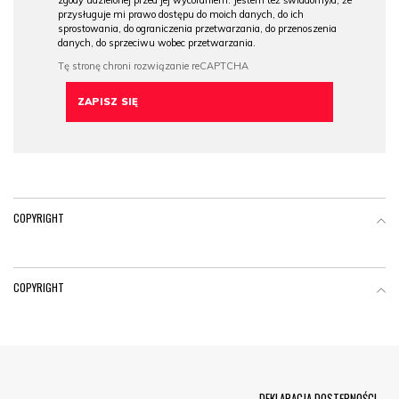
zgody udzielonej przed jej wycofaniem. Jestem też świadomy/a, że
przysługuje mi prawo dostępu do moich danych, do ich
sprostowania, do ograniczenia przetwarzania, do przenoszenia
danych, do sprzeciwu wobec przetwarzania.
COPYRIGHT
COPYRIGHT
Menu Footer
DEKLARACJA DOSTĘPNOŚCI