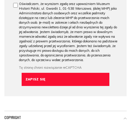
Oświadczam, że wyrażam zgodę oraz upoważniam Muzeum
Historii Polski, ul. Gwardii 1, 01-538 Warszawa, (dalej MHP) jako
Administratora danych osobowych oraz wszelkie podmioty
działające na rzecz lub zlecenie MHP do przetwarzania moich
danych osob. (e-mail) w zakresie i celach niezbędnych do
otrzymywania newslettera dzieje.pl od dnia wyrażenia tej zgody do
jej odwołania. Jestem świadomy/a, że mam prawo w dowolnym
momencie odwołać zgodę oraz że odwołanie zgody nie wpływa na
zgodność z prawem przetwarzania, którego dokonano na podstawie
zgody udzielonej przed jej wycofaniem. Jestem też świadomy/a, że
przysługuje mi prawo dostępu do moich danych, do ich
sprostowania, do ograniczenia przetwarzania, do przenoszenia
danych, do sprzeciwu wobec przetwarzania.
COPYRIGHT