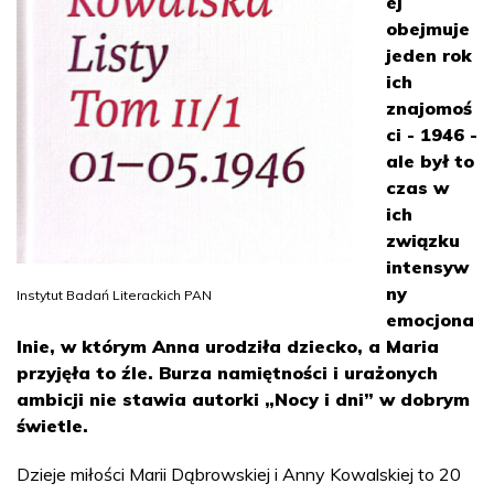
ej
obejmuje
jeden rok
ich
znajomoś
ci - 1946 -
ale był to
czas w
ich
związku
intensyw
ny
Instytut Badań Literackich PAN
emocjona
lnie, w którym Anna urodziła dziecko, a Maria
przyjęła to źle. Burza namiętności i urażonych
ambicji nie stawia autorki „Nocy i dni” w dobrym
świetle.
Dzieje miłości Marii Dąbrowskiej i Anny Kowalskiej to 20