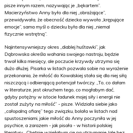
pisze innym razem, nazywając je „bękartem”.
Macierzyństwo Anny było dla niej „obrażające”,
przewidywała, że obecność dziecka wywoła „krępujące
emocje”, sama myśl o dziecku była dla niej „niemal
fizycznie wstrętną”.
Najintensywniejszy okres „diablej huśtawki”, jak
Dąbrowska określa wahania swojego nastroju, będzie
trwał kilka miesięcy, ale poczucie krzywdy utrzyma się
dużo dłużej. Pisarka w listach pozwala sobie na wyrażenie
przekonania, że miłość do Kowalskiej stała się dla niej siłą
niszczącą i odbierającą potencjał twórczy. „To, co dałam
w literaturze, jest okruchem tego, co mogłabym dać,
gdyby potężny w istocie ładunek mojej siły i energii nie
został zużyty na miłość” - pisze. Widziała siebie jako
„całopalną ofiarę” tego związku, bolała w listach nad
spustoszeniami, jakie miłość do Anny poczyniła w jej
psychice, a zarazem - jak pisała - w historii polskiej
literatury. „Chętnie wzięłabym cię na utrzymanie (ale bez