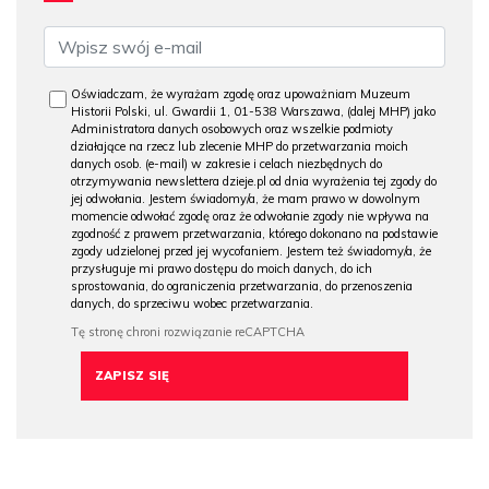
Oświadczam, że wyrażam zgodę oraz upoważniam Muzeum
Historii Polski, ul. Gwardii 1, 01-538 Warszawa, (dalej MHP) jako
Administratora danych osobowych oraz wszelkie podmioty
działające na rzecz lub zlecenie MHP do przetwarzania moich
danych osob. (e-mail) w zakresie i celach niezbędnych do
otrzymywania newslettera dzieje.pl od dnia wyrażenia tej zgody do
jej odwołania. Jestem świadomy/a, że mam prawo w dowolnym
momencie odwołać zgodę oraz że odwołanie zgody nie wpływa na
zgodność z prawem przetwarzania, którego dokonano na podstawie
zgody udzielonej przed jej wycofaniem. Jestem też świadomy/a, że
przysługuje mi prawo dostępu do moich danych, do ich
sprostowania, do ograniczenia przetwarzania, do przenoszenia
danych, do sprzeciwu wobec przetwarzania.