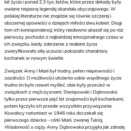
lat życia i ponad 2,3 tys. listów, które przez dekady były
owiane niejasną legendą skandalu obyczajowego. W
polskiej literaturze nie znajdzie się równie szczerej i
obszernej opowieści o dziejach miłości dwu kobiet. Drugi
tom ich korespondencji, który niedawno ukazał się po raz
pierwszy, pochodzi z najbardziej emocjonalnego czasu w
ich związku, kiedy zderzenie z realiami życia
zweryfikowało siłę uczucia i pokazało charaktery
kochanek w nowym świetle.
Związek Anny i Marii był trudny, pełen niepewności i
zazdrości. O możliwości ułożenia sobie wspólnego życia
trudno im było nawet myśleć, obie były przecież w
związkach z mężczyznami. Stempowski i Dąbrowska
tylko przez pierwsze pięć lat znajomości byli kochankami,
potem łączyło ich przede wszystkim przywiązanie.
Kowalscy natomiast w 1946 roku doczekali się
pierwszego dziecka - córki Marii, zwanej Tulcią.
Wiadomość o ciąży Anny Dąbrowska przyjęła jak zdradę.