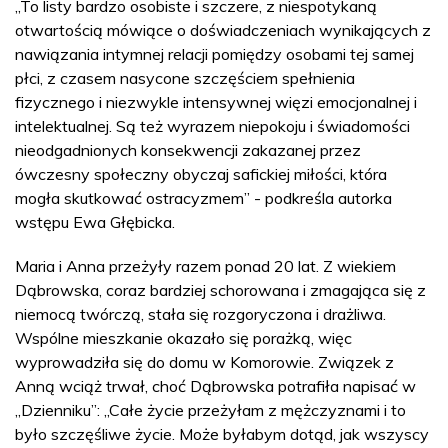
„To listy bardzo osobiste i szczere, z niespotykaną
otwartością mówiące o doświadczeniach wynikających z
nawiązania intymnej relacji pomiędzy osobami tej samej
płci, z czasem nasycone szczęściem spełnienia
fizycznego i niezwykle intensywnej więzi emocjonalnej i
intelektualnej. Są też wyrazem niepokoju i świadomości
nieodgadnionych konsekwencji zakazanej przez
ówczesny społeczny obyczaj safickiej miłości, która
mogła skutkować ostracyzmem” - podkreśla autorka
wstępu Ewa Głębicka.
Maria i Anna przeżyły razem ponad 20 lat. Z wiekiem
Dąbrowska, coraz bardziej schorowana i zmagająca się z
niemocą twórczą, stała się rozgoryczona i drażliwa.
Wspólne mieszkanie okazało się porażką, więc
wyprowadziła się do domu w Komorowie. Związek z
Anną wciąż trwał, choć Dąbrowska potrafiła napisać w
„Dzienniku”: „Całe życie przeżyłam z mężczyznami i to
było szczęśliwe życie. Może byłabym dotąd, jak wszyscy