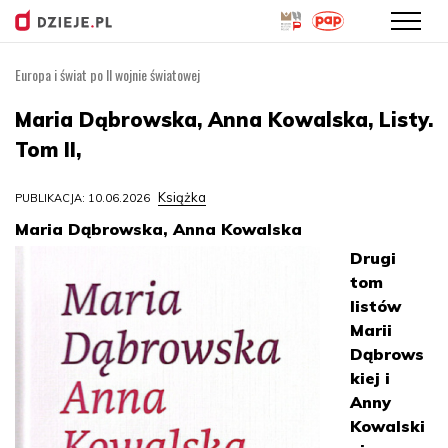
Europa i świat po II wojnie światowej
Przejdź
do
Maria Dąbrowska, Anna Kowalska, Listy.
treści
Tom II,
Książka
PUBLIKACJA: 10.06.2026
Maria Dąbrowska, Anna Kowalska
Drugi
tom
listów
Marii
Dąbrows
kiej i
Anny
Kowalski