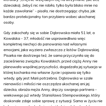
dzieciaka), żebyś nic nie robiła, tylko była blisko mnie na
każde zawołanie” - pisała, nie dostrzegając chyba, jak
bardzo protekcjonalny ton przybiera wobec ukochanej
osoby.
Gdy zakochały się w sobie Dąbrowska miała 51 lat, a
Kowalska - 37, młodość nie usprawiedliwia więc
kompletnej niechęci do panowania nad własnymi
emocjami, jaka wyziera zwłaszcza z listów Dąbrowskiej.
Pisarka nie dostrzega też, że sama przyczyniła się do
zacieśnienia związku Kowalskich, przed ciążą Anny nie
planowała wspólnej przyszłości, dogadzała jej sytuacja w
której kochanka ma własne życie i pojawia się tylko
wtedy, gdy jest Marii potrzebna. Dąbrowska w szale
nienawiści i miłości nie oszczędza ukochanej ani jej
dziecka, obraża męża Anny, dręczy swojego partnera -
wiekowego już wtedy Stanisława Stempowskiego, który
doskonale zdaje sobie sprawę z sytuacji. Sama w życiu nie