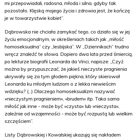
mi przepowiadali, radosna, młoda i silna, gdyby tak
pozostało. Klęską mojego życia i zdrowia jest, że kończę
je w towarzystwie kobiet”.
Dąbrowska nie chciała zamykać tego, co działo się w jej
życiu emocjonalnym, w określeniach takich jak „miłość
homoseksualna” czy „lesbijska”. W „Dziennikach” trudno
wręcz znaleźć te słowa. Dopiero dwa lata przed śmiercią,
po lekturze biografii Leonarda da Vinci, napisze: „Czyż
można by przypuszczać, że jakieś nieczyste pragnienia
ukrywały się za tym głodem piękna, który skierował
Leonarda ku młodym ludziom o z lekka niewieścim
wdzięku? (...) Dlaczego homoseksualizm nazywać
»nieczystym pragnieniem«, »brudem« itp. Taka sama
miłość jak inne - może być »czysta« lub »nieczysta«,
zależnie od wzajemności - może być rozpustą lub wielkim
szczęściem”.
Listy Dąbrowskiej i Kowalskiej ukazują się nakładem