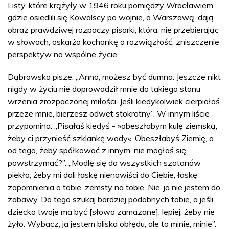
Listy, które krążyły w 1946 roku pomiędzy Wrocławiem,
gdzie osiedlili się Kowalscy po wojnie, a Warszawą, dają
obraz prawdziwej rozpaczy pisarki, która, nie przebierając
w słowach, oskarża kochankę o rozwiązłość, zniszczenie
perspektyw na wspólne życie.
Dąbrowska pisze: „Anno, możesz być dumna. Jeszcze nikt
nigdy w życiu nie doprowadził mnie do takiego stanu
wrzenia zrozpaczonej miłości. Jeśli kiedykolwiek cierpiałaś
przeze mnie, bierzesz odwet stokrotny”. W innym liście
przypomina: „Pisałaś kiedyś - »obeszłabym kulę ziemską,
żeby ci przynieść szklankę wody«. Obeszłabyś Ziemię, a
od tego, żeby spółkować z innym, nie mogłaś się
powstrzymać?”. „Modlę się do wszystkich szatanów
piekła, żeby mi dali łaskę nienawiści do Ciebie, łaskę
zapomnienia o tobie, zemsty na tobie. Nie, ja nie jestem do
zabawy. Do tego szukaj bardziej podobnych tobie, a jeśli
dziecko twoje ma być [słowo zamazane], lepiej, żeby nie
żyło. Wybacz, ja jestem bliska obłędu, ale to minie, minie”.