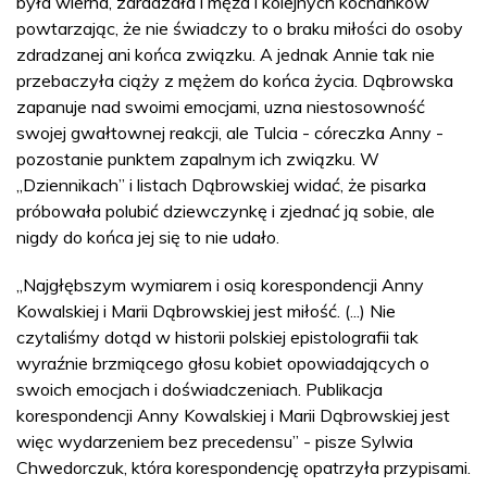
była wierna, zdradzała i męża i kolejnych kochanków
powtarzając, że nie świadczy to o braku miłości do osoby
zdradzanej ani końca związku. A jednak Annie tak nie
przebaczyła ciąży z mężem do końca życia. Dąbrowska
zapanuje nad swoimi emocjami, uzna niestosowność
swojej gwałtownej reakcji, ale Tulcia - córeczka Anny -
pozostanie punktem zapalnym ich związku. W
„Dziennikach” i listach Dąbrowskiej widać, że pisarka
próbowała polubić dziewczynkę i zjednać ją sobie, ale
nigdy do końca jej się to nie udało.
„Najgłębszym wymiarem i osią korespondencji Anny
Kowalskiej i Marii Dąbrowskiej jest miłość. (...) Nie
czytaliśmy dotąd w historii polskiej epistolografii tak
wyraźnie brzmiącego głosu kobiet opowiadających o
swoich emocjach i doświadczeniach. Publikacja
korespondencji Anny Kowalskiej i Marii Dąbrowskiej jest
więc wydarzeniem bez precedensu” - pisze Sylwia
Chwedorczuk, która korespondencję opatrzyła przypisami.