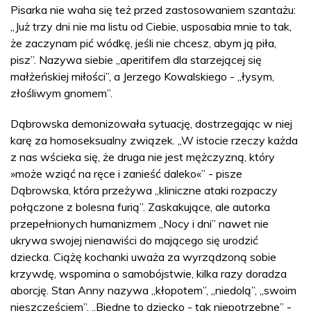
Pisarka nie waha się też przed zastosowaniem szantażu:
„Już trzy dni nie ma listu od Ciebie, usposabia mnie to tak,
że zaczynam pić wódkę, jeśli nie chcesz, abym ją piła,
pisz”. Nazywa siebie „aperitifem dla starzejącej się
małżeńskiej miłości”, a Jerzego Kowalskiego - „łysym,
złośliwym gnomem”.
Dąbrowska demonizowała sytuację, dostrzegając w niej
karę za homoseksualny związek. „W istocie rzeczy każda
z nas wścieka się, że druga nie jest mężczyzną, który
»może wziąć na ręce i zanieść daleko«” - pisze
Dąbrowska, która przeżywa „kliniczne ataki rozpaczy
połączone z bolesna furią”. Zaskakujące, ale autorka
przepełnionych humanizmem „Nocy i dni” nawet nie
ukrywa swojej nienawiści do mającego się urodzić
dziecka. Ciążę kochanki uważa za wyrządzoną sobie
krzywdę, wspomina o samobójstwie, kilka razy doradza
aborcję. Stan Anny nazywa „kłopotem”, „niedolą”, „swoim
nieszczęściem”. „Biedne to dziecko - tak niepotrzebne” -