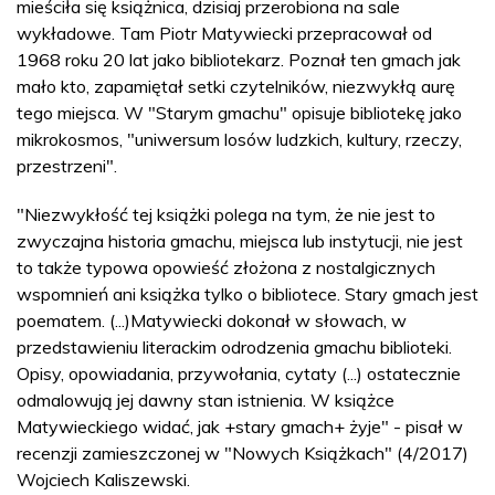
mieściła się książnica, dzisiaj przerobiona na sale
wykładowe. Tam Piotr Matywiecki przepracował od
1968 roku 20 lat jako bibliotekarz. Poznał ten gmach jak
mało kto, zapamiętał setki czytelników, niezwykłą aurę
tego miejsca. W "Starym gmachu" opisuje bibliotekę jako
mikrokosmos, "uniwersum losów ludzkich, kultury, rzeczy,
przestrzeni".
"Niezwykłość tej książki polega na tym, że nie jest to
zwyczajna historia gmachu, miejsca lub instytucji, nie jest
to także typowa opowieść złożona z nostalgicznych
wspomnień ani książka tylko o bibliotece. Stary gmach jest
poematem. (...)Matywiecki dokonał w słowach, w
przedstawieniu literackim odrodzenia gmachu biblioteki.
Opisy, opowiadania, przywołania, cytaty (...) ostatecznie
odmalowują jej dawny stan istnienia. W książce
Matywieckiego widać, jak +stary gmach+ żyje" - pisał w
recenzji zamieszczonej w "Nowych Książkach" (4/2017)
Wojciech Kaliszewski.