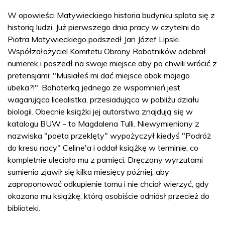
W opowieści Matywieckiego historia budynku splata się z
historią ludzi. Już pierwszego dnia pracy w czytelni do
Piotra Matywieckiego podszedł Jan Józef Lipski.
Współzałożyciel Komitetu Obrony Robotników odebrał
numerek i poszedł na swoje miejsce aby po chwili wrócić z
pretensjami: "Musiałeś mi dać miejsce obok mojego
ubeka?!". Bohaterką jednego ze wspomnień jest
wagarująca licealistka, przesiadująca w pobliżu działu
biologii. Obecnie książki jej autorstwa znajdują się w
katalogu BUW - to Magdalena Tulli. Niewymieniony z
nazwiska "poeta przeklęty" wypożyczył kiedyś "Podróż
do kresu nocy" Celine'a i oddał książkę w terminie, co
kompletnie uleciało mu z pamięci. Dręczony wyrzutami
sumienia zjawił się kilka miesięcy później, aby
zaproponować odkupienie tomu i nie chciał wierzyć, gdy
okazano mu książkę, którą osobiście odniósł przecież do
biblioteki.