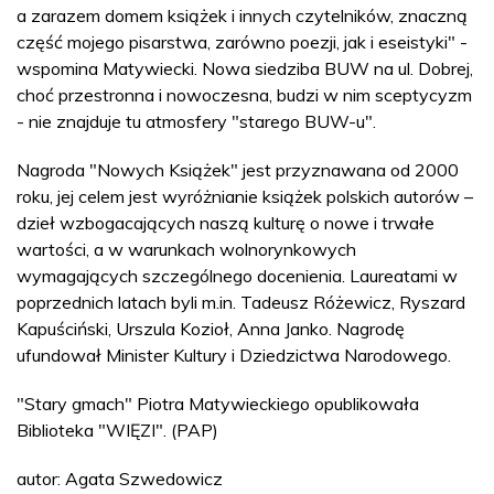
a zarazem domem książek i innych czytelników, znaczną
część mojego pisarstwa, zarówno poezji, jak i eseistyki" -
wspomina Matywiecki. Nowa siedziba BUW na ul. Dobrej,
choć przestronna i nowoczesna, budzi w nim sceptycyzm
- nie znajduje tu atmosfery "starego BUW-u".
Nagroda "Nowych Książek" jest przyznawana od 2000
roku, jej celem jest wyróżnianie książek polskich autorów –
dzieł wzbogacających naszą kulturę o nowe i trwałe
wartości, a w warunkach wolnorynkowych
wymagających szczególnego docenienia. Laureatami w
poprzednich latach byli m.in. Tadeusz Różewicz, Ryszard
Kapuściński, Urszula Kozioł, Anna Janko. Nagrodę
ufundował Minister Kultury i Dziedzictwa Narodowego.
"Stary gmach" Piotra Matywieckiego opublikowała
Biblioteka "WIĘZI". (PAP)
autor: Agata Szwedowicz