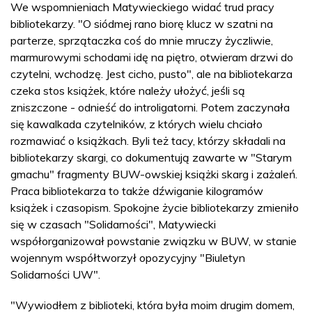
We wspomnieniach Matywieckiego widać trud pracy
bibliotekarzy. "O siódmej rano biorę klucz w szatni na
parterze, sprzątaczka coś do mnie mruczy życzliwie,
marmurowymi schodami idę na piętro, otwieram drzwi do
czytelni, wchodzę. Jest cicho, pusto", ale na bibliotekarza
czeka stos książek, które należy ułożyć, jeśli są
zniszczone - odnieść do introligatorni. Potem zaczynała
się kawalkada czytelników, z których wielu chciało
rozmawiać o książkach. Byli też tacy, którzy składali na
bibliotekarzy skargi, co dokumentują zawarte w "Starym
gmachu" fragmenty BUW-owskiej książki skarg i zażaleń.
Praca bibliotekarza to także dźwiganie kilogramów
książek i czasopism. Spokojne życie bibliotekarzy zmieniło
się w czasach "Solidarności", Matywiecki
współorganizował powstanie związku w BUW, w stanie
wojennym współtworzył opozycyjny "Biuletyn
Solidarności UW".
"Wywiodłem z biblioteki, która była moim drugim domem,