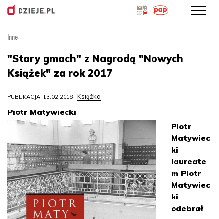
Inne
Przejdź
do
"Stary gmach" z Nagrodą "Nowych
treści
Książek" za rok 2017
Książka
PUBLIKACJA: 13.02.2018
Piotr Matywiecki
Piotr
Matywiec
ki
laureate
m Piotr
Matywiec
ki
odebrał