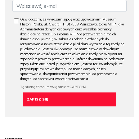
Oświadczam, że wyrażam zgodę oraz upoważniam Muzeum
Historii Polski, ul. Gwardii 1, 01-538 Warszawa, (dalej MHP) jako
Administratora danych osobowych oraz wszelkie podmioty
działające na rzecz lub zlecenie MHP do przetwarzania moich
danych osob. (e-mail) w zakresie i celach niezbędnych do
otrzymywania newslettera dzieje.pl od dnia wyrażenia tej zgody do
jej odwołania. Jestem świadomy/a, że mam prawo w dowolnym
momencie odwołać zgodę oraz że odwołanie zgody nie wpływa na
zgodność z prawem przetwarzania, którego dokonano na podstawie
zgody udzielonej przed jej wycofaniem. Jestem też świadomy/a, że
przysługuje mi prawo dostępu do moich danych, do ich
sprostowania, do ograniczenia przetwarzania, do przenoszenia
danych, do sprzeciwu wobec przetwarzania.