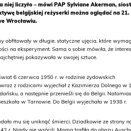
a niej liczyło – mówi PAP Sylviane Akerman, sios
ywę belgijskiej reżyserki można oglądać na 21.
we Wrocławiu.
lmy obfitowały w długie, statyczne ujęcia, które wyma
ości na eksperyment. Sama o sobie mówiła, że intere
 najchętniej pokazywała w swojej sztuce.
świat 6 czerwca 1950 r. w rodzinie żydowskich
ec wraz z rodzicami wyjechał z Kazimierza Dolnego w
Gdańsku, a następnie przenieśli się do Belgii. Natomias
szkała w Tarnowie. Do Belgii wyjechała w 1938 r.
 udało mu się uniknąć śmierci. Dziadkowie ze strony n
2 r. Nigdy nie wrócili. Mama trafiła do obozu Ausch