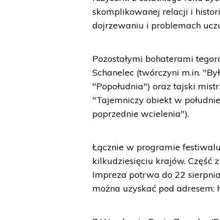
skomplikowanej relacji i histor
dojrzewaniu i problemach ucz
Pozostałymi bohaterami tegor
Schanelec (twórczyni m.in. "Był
"Popołudnia") oraz tajski mis
"Tajemniczy obiekt w południe
poprzednie wcielenia").
Łącznie w programie festiwalu
kilkudziesięciu krajów. Część 
Impreza potrwa do 22 sierpnia
można uzyskać pod adresem: ht