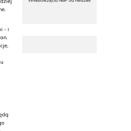
Wniebowzięcia NMP od niedzieli
rdziej
ne.
 - i
an.
cje,
lu
Będą
go
.