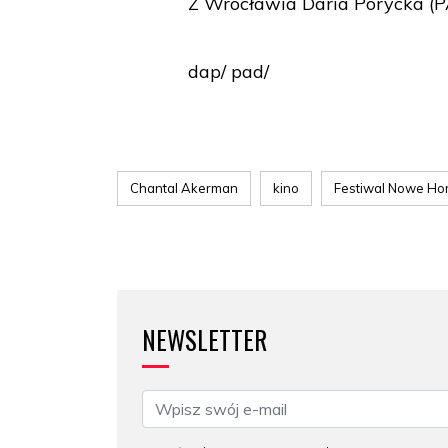
Z Wrocławia Daria Porycka (
dap/ pad/
Chantal Akerman
kino
Festiwal Nowe Ho
NEWSLETTER