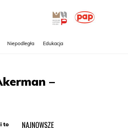
Niepodległa
Edukacja
Akerman –
NAJNOWSZE
i to