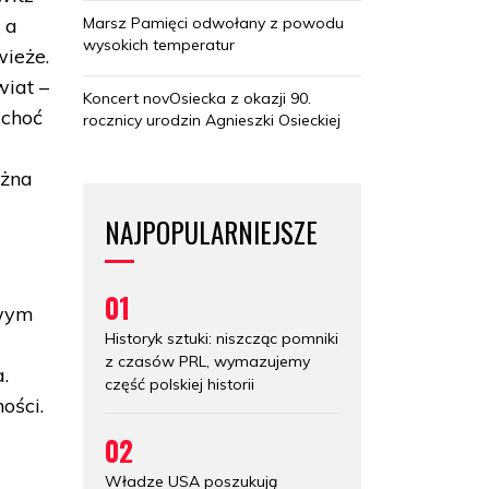
Marsz Pamięci odwołany z powodu
 a
wysokich temperatur
wieże.
wiat –
Koncert novOsiecka z okazji 90.
 choć
rocznicy urodzin Agnieszki Osieckiej
ożna
NAJPOPULARNIEJSZE
o
01
owym
Historyk sztuki: niszcząc pomniki
z czasów PRL, wymazujemy
.
część polskiej historii
ości.
02
Władze USA poszukują