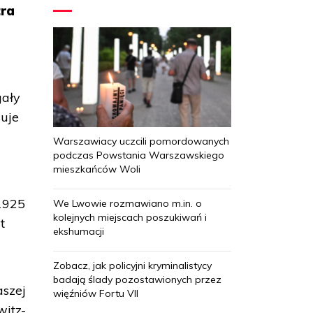
tra
gały
suje
Warszawiacy uczcili pomordowanych
podczas Powstania Warszawskiego
mieszkańców Woli
 1925
We Lwowie rozmawiano m.in. o
kolejnych miejscach poszukiwań i
t
ekshumacji
Zobacz, jak policyjni kryminalistycy
badają ślady pozostawionych przez
aszej
więźniów Fortu VII
witz-