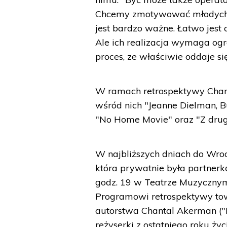
Chcemy zmotywować młodych lud
jest bardzo ważne. Łatwo jest 
Ale ich realizacja wymaga ogr
proces, ze właściwie oddaje s
W ramach retrospektywy Chan
wśród nich "Jeanne Dielman, B
"No Home Movie" oraz "Z drugi
W najbliższych dniach do Wroc
która prywatnie była partnerką
godz. 19 w Teatrze Muzycznym 
Programowi retrospektywy tow
autorstwa Chantal Akerman ("M
reżyserki z ostatniego roku życ