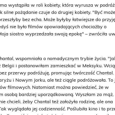
sama wystąpiła w roli kobiety, która wyrusza w podróż
ak silne pożądanie czuje do drugiej kobiety. "Być moż
 przeszłyby bez echa. Może byłyby łatwiejsze do przyj
edyś nie było filmów opowiadających chociażby o
oja siostra wyprzedzała swoją epokę" – zwróciła u
 Chantal, wspomniała o nomadycznym trybie życia. "Ja
 Belgii i postanowiłam zamieszkać w Meksyku. Wci
bez przerwy podróżuję, promując twórczość Chantal.
ryżu i Nowym Jorku, ale też ciągle podróżowała. To 
ców filmowych. Natomiast można powiedzieć, że w
am osobą bardziej uporządkowaną. Wyszłam za mąż,
e chcieli, żeby Chantal też założyła rodzinę, ale ona
 Tak wyglądała jej codzienność. Poślubiła kino i to pr