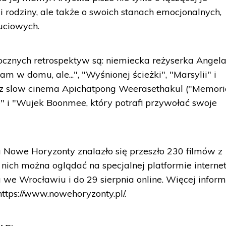
ii rodziny, ale także o swoich stanach emocjonalnych,
uciowych.
ocznych retrospektyw są: niemiecka reżyserka Angel
am w domu, ale...", "Wyśnionej ścieżki", "Marsylii" i
trz slow cinema Apichatpong Weerasethakul ("Memori
" i "Wujek Boonmee, który potrafi przywołać swoje
 Nowe Horyzonty znalazło się przeszło 230 filmów z
z nich można oglądać na specjalnej platformie interne
 we Wrocławiu i do 29 sierpnia online. Więcej inform
tps://www.nowehoryzonty.pl/.