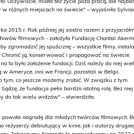
yło. Oczywiście, miała też życie poza pracą, ale najba
 w różnych miejscach na świecie" – wyjaśniła Sylvia
a 2015 r. Rok później jej siostra razem z przyjaciółmi
rchiwów filmowych - założyła Fundację Chantal Akerm
y zgromadzić jej spuściznę – wszystkie filmy, instala
ą. Chronić ją, konserwować i propagować na świecie.
 to było założenie fundacji. Dziś należy do niej wie
ą w Ameryce, inni we Francji, pozostali w Belgii.
 tym, co jeszcze możemy zrobić. W związku z tym
Sądzę, że fundacja pełni bardzo istotną rolę. Bez niej
y do tak wielu widzów" – stwierdziła.
a powoła nagrodę dla młodych twórców filmowych. 
o reżyserzy debiutujący w kinie, jak i autorzy drugie
orzy. Zobaczymy. Nagrodę tę przewidujemy na 2022 r