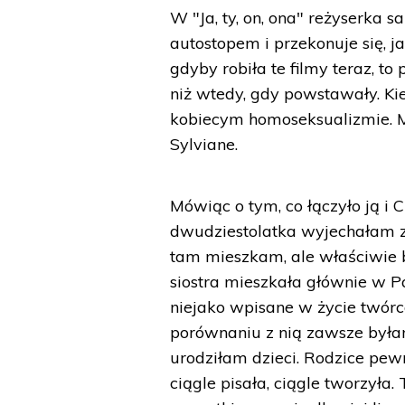
W "Ja, ty, on, ona" reżyserka 
autostopem i przekonuje się, j
gdyby robiła te filmy teraz, to
niż wtedy, gdy powstawały. Ki
kobiecym homoseksualizmie. M
Sylviane.
Mówiąc o tym, co łączyło ją i
dwudziestolatka wyjechałam z
tam mieszkam, ale właściwie 
siostra mieszkała głównie w Pa
niejako wpisane w życie twór
porównaniu z nią zawsze był
urodziłam dzieci. Rodzice pewni
ciągle pisała, ciągle tworzyła.