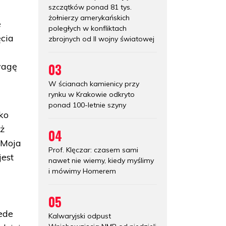
szczątków ponad 81 tys.
żołnierzy amerykańskich
e
poległych w konfliktach
ęcia
zbrojnych od II wojny światowej
03
wagę
W ścianach kamienicy przy
rynku w Krakowie odkryto
ponad 100-letnie szyny
ko
ąż
04
 Moja
Prof. Klęczar: czasem sami
jest
nawet nie wiemy, kiedy myślimy
i mówimy Homerem
05
zede
Kalwaryjski odpust