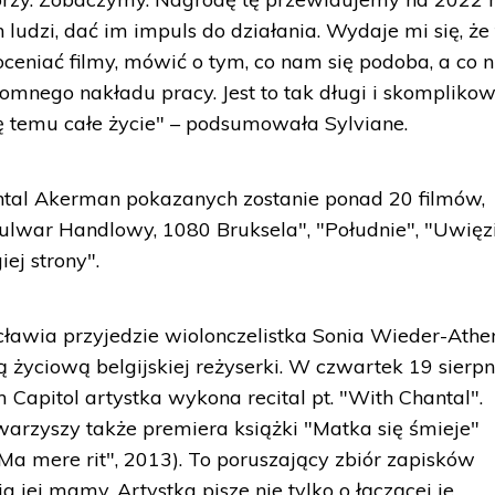
zi, dać im impuls do działania. Wydaje mi się, że 
oceniać filmy, mówić o tym, co nam się podoba, a co n
omnego nakładu pracy. Jest to tak długi i skompliko
ię temu całe życie" – podsumowała Sylviane.
tal Akerman pokazanych zostanie ponad 20 filmów,
ulwar Handlowy, 1080 Bruksela", "Południe", "Uwięz
ej strony".
ławia przyjedzie wiolonczelistka Sonia Wieder-Ather
 życiową belgijskiej reżyserki. W czwartek 19 sierpn
Capitol artystka wykona recital pt. "With Chantal".
arzyszy także premiera książki "Matka się śmieje"
a mere rit", 2013). To poruszający zbiór zapisków
ia jej mamy. Artystka pisze nie tylko o łączącej je