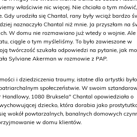
wiemy właściwie nic więcej. Nie chciała o tym mówić,
 Gdy urodziła się Chantal, rany były wciąż bardzo ś
ziej naznaczyło Chantal niż mnie. Ja przyszłam na ś
ch. W domu nie rozmawiano już wtedy o wojnie. Ale
tu, ciągle o tym myśleliśmy. To było zawieszone w
woją twórczość szukała odpowiedzi na pytanie, jak m
ała Sylviane Akerman w rozmowie z PAP.
ści i dziedziczenia traumy, istotne dla artystki był
 patriarchalnym społeczeństwie. W swoim sztandar
r Handlowy, 1080 Bruksela" Chantal opowiedziała o
chowującej dziecko, która dorabia jako prostytutka
o się wokół powtarzalnych, banalnych domowych czynn
 przyjmowanie w domu klientów.