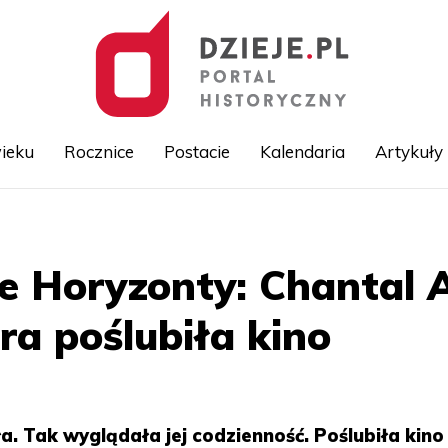
ieku
Rocznice
Postacie
Kalendaria
Artykuły
Przejdź
do
treści
e Horyzonty: Chantal 
ra poślubiła kino
ła. Tak wyglądała jej codzienność. Poślubiła kino 