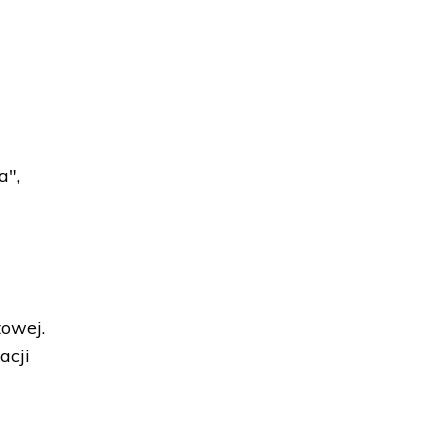
a
a",
towej.
acji