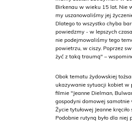
Birkenau w wieku 15 lat. Nie 
my uszanowaliśmy jej życzenie.
Dlatego to wszystko chyba bard
powiedzmy - w lepszych czasa
nie podejmowaliśmy tego tema
powietrzu, w ciszy. Poprzez s
żyć z taką traumą" – wspomin
Obok tematu żydowskiej tożsamo
ukazywanie sytuacji kobiet w
filmie "Jeanne Dielman, Bulwa
gospodyni domowej samotnie wy
Życie tytułowej Jeanne kręcił
Podobnie rutyną było dla niej