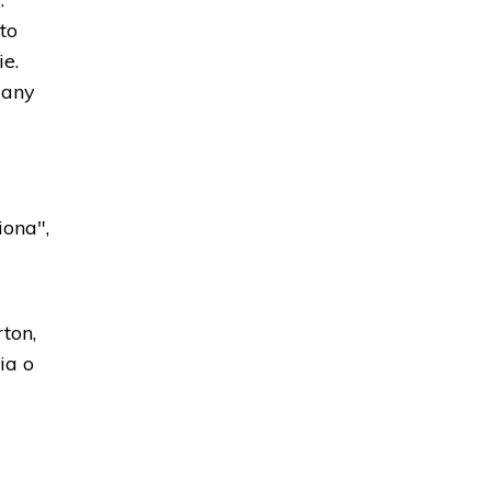
to
ie.
wany
iona",
ton,
ia o