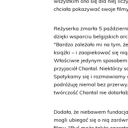
wszystkim ono się dla niej licz
chciała pokazywać swoje filmy
Reżyserka zmarła 5 październik
dzięki wsparciu belgijskich a
"Bardzo zależało mi na tym, żeb
książki – i zaopiekować się ni
Właściwie jedynym sposobem na
przyjaciół Chantal. Niektórzy s
Spotykamy się i rozmawiamy o
podróżuję niemal bez przerwy. 
twórczość Chantal nie dotarłab
Dodała, że niebawem fundacj
mogli ubiegać się o nią zarówn
filmu. "Być może także operat