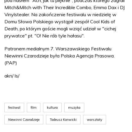
pod hasłem "Ach, jak tu pięknie", podczas którego zagrali
Mitch&Mitch with Their Incredible Combo, Emma Dax i DJ
Vinylstealer. Na zakończenie festiwalu w niedzielę w
Domu Słowa Polskiego wystąpił zespół Cool Kids of
Death, po którym goście mogli wziąć udział w "cichej
prywatce" pt. "O! Nie rób tyle hałasu".
Patronem medialnym 7. Warszawskiego Festiwalu
Niewinni Czarodzieje była Polska Agencja Prasowa.
(PAP)
akn/ ls/
festiwal
film
kultura
muzyka
Niewinni Czarodzieje
Tadeusz Konwicki
warsztaty