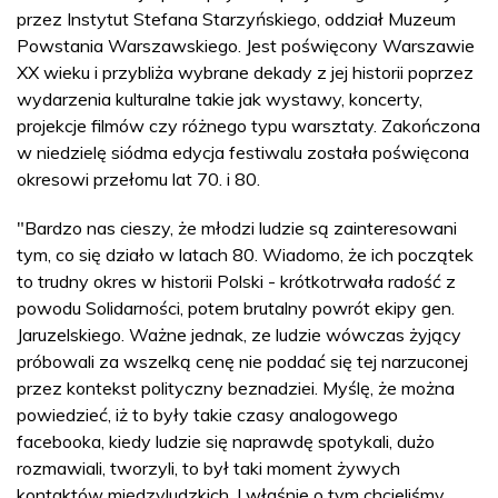
przez Instytut Stefana Starzyńskiego, oddział Muzeum
Powstania Warszawskiego. Jest poświęcony Warszawie
XX wieku i przybliża wybrane dekady z jej historii poprzez
wydarzenia kulturalne takie jak wystawy, koncerty,
projekcje filmów czy różnego typu warsztaty. Zakończona
w niedzielę siódma edycja festiwalu została poświęcona
okresowi przełomu lat 70. i 80.
"Bardzo nas cieszy, że młodzi ludzie są zainteresowani
tym, co się działo w latach 80. Wiadomo, że ich początek
to trudny okres w historii Polski - krótkotrwała radość z
powodu Solidarności, potem brutalny powrót ekipy gen.
Jaruzelskiego. Ważne jednak, ze ludzie wówczas żyjący
próbowali za wszelką cenę nie poddać się tej narzuconej
przez kontekst polityczny beznadziei. Myślę, że można
powiedzieć, iż to były takie czasy analogowego
facebooka, kiedy ludzie się naprawdę spotykali, dużo
rozmawiali, tworzyli, to był taki moment żywych
kontaktów międzyludzkich. I właśnie o tym chcieliśmy