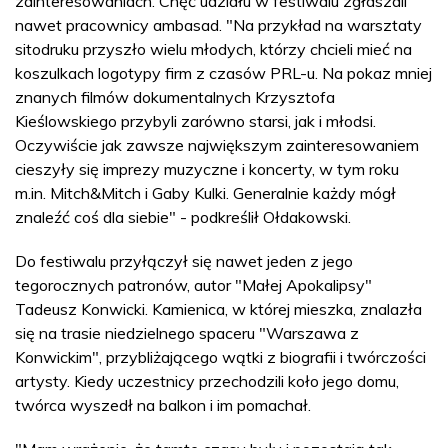
zainteresowaniach. Chęć udziału w festiwalu zgłaszali
nawet pracownicy ambasad. "Na przykład na warsztaty
sitodruku przyszło wielu młodych, którzy chcieli mieć na
koszulkach logotypy firm z czasów PRL-u. Na pokaz mniej
znanych filmów dokumentalnych Krzysztofa
Kieślowskiego przybyli zarówno starsi, jak i młodsi.
Oczywiście jak zawsze największym zainteresowaniem
cieszyły się imprezy muzyczne i koncerty, w tym roku
m.in. Mitch&Mitch i Gaby Kulki. Generalnie każdy mógł
znaleźć coś dla siebie" - podkreślił Ołdakowski.
Do festiwalu przyłączył się nawet jeden z jego
tegorocznych patronów, autor "Małej Apokalipsy"
Tadeusz Konwicki. Kamienica, w której mieszka, znalazła
się na trasie niedzielnego spaceru "Warszawa z
Konwickim", przybliżającego wątki z biografii i twórczości
artysty. Kiedy uczestnicy przechodzili koło jego domu,
twórca wyszedł na balkon i im pomachał.