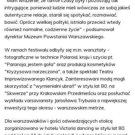
"Mam wrażenie, że tamte czasy były i pozostają tak
intrygujące, ponieważ ludzie mieli wówczas ze sobą jakieś
autentyczne relacje, starali się spotykać, rozmawiać,
bawić. Oprócz wielkiej polityki, istniało przecież wtedy
również normalne, codzienne życie" - podsumował
dyrektor Muzeum Powstania Warszawskiego.
W ramach festiwalu odbyły się m.in. warsztaty -
fotograficzne w technice Polaroid, kroju i szycia pt.
"Paranoja, jestem goła" oraz produkcji kosmetyków
"Kryzysowa narzeczona", a także spektakl Teatru
Improwizowanego Klancyk. Zainteresowani modą mogli
skorzystać z "wymienialni ubrań" w stylu lat 80. na
"Skwerze" przy Krakowskim Przedmieściu oraz posłuchać
wykładu varsavianisty Jarosława Trybusia o największej
inwestycji tego okresu - warszawskim metrze.
Dla warszawiaków i gości odwiedzających stolicę
zorganizowano w hotelu Victoria dancing w stylu lat 80.