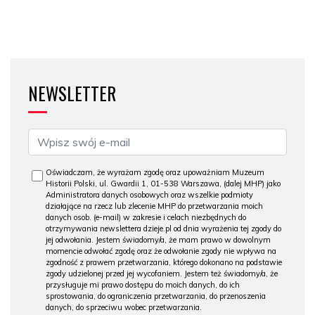
NEWSLETTER
Oświadczam, że wyrażam zgodę oraz upoważniam Muzeum
Historii Polski, ul. Gwardii 1, 01-538 Warszawa, (dalej MHP) jako
Administratora danych osobowych oraz wszelkie podmioty
działające na rzecz lub zlecenie MHP do przetwarzania moich
danych osob. (e-mail) w zakresie i celach niezbędnych do
otrzymywania newslettera dzieje.pl od dnia wyrażenia tej zgody do
jej odwołania. Jestem świadomy/a, że mam prawo w dowolnym
momencie odwołać zgodę oraz że odwołanie zgody nie wpływa na
zgodność z prawem przetwarzania, którego dokonano na podstawie
zgody udzielonej przed jej wycofaniem. Jestem też świadomy/a, że
przysługuje mi prawo dostępu do moich danych, do ich
sprostowania, do ograniczenia przetwarzania, do przenoszenia
danych, do sprzeciwu wobec przetwarzania.