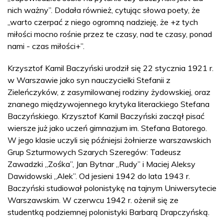
nich ważny”. Dodała również, cytując słowa poety, że
„warto czerpać z niego ogromną nadzieję, że +z tych
miłości mocno rośnie przez te czasy, nad te czasy, ponad
nami - czas miłości+”.
Krzysztof Kamil Baczyński urodził się 22 stycznia 1921 r.
w Warszawie jako syn nauczycielki Stefanii z
Zieleńczyków, z zasymilowanej rodziny żydowskiej, oraz
znanego międzywojennego krytyka literackiego Stefana
Baczyńskiego. Krzysztof Kamil Baczyński zaczął pisać
wiersze już jako uczeń gimnazjum im. Stefana Batorego.
W jego klasie uczyli się późniejsi żołnierze warszawskich
Grup Szturmowych Szarych Szeregów: Tadeusz
Zawadzki „Zośka”, Jan Bytnar „Rudy” i Maciej Aleksy
Dawidowski „Alek”. Od jesieni 1942 do lata 1943 r.
Baczyński studiował polonistykę na tajnym Uniwersytecie
Warszawskim. W czerwcu 1942 r. ożenił się ze
studentką podziemnej polonistyki Barbarą Drapczyńską.