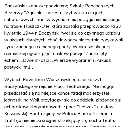
Baczyński ukończył podziemną Szkołę Podchorążych
Rezerwy "Agricola", uczestniczył w kilku akcjach
sabotażowych, m.in. w wysadzeniu pociągu niemieckiego
na trasie Tłuszcz-Urle, która została przeprowadzona 27
kwietnia 1944 r. Baczyński rwał się do czynnego udziału
w akcjach zbrojnych, choć dowódcy niechętnie ryzykowali
życie znanego i cenionego poety. W okresie okupacji
niemieckiej ogłosił pięć tomików poezji: ”Zamknięty
echem”, „Dwie miłości”, „Wiersze wybrane” i „Arkusz
poetycki nr 1”.
Wybuch Powstania Warszawskiego zaskoczył
Baczyńskiego w rejonie Placu Teatralnego. Nie mogąc
przedostać się na miejsce koncentracji macierzystej
jednostki na Woli, przyłączył się do oddziału złożonego z
ochotników, którymi dowodził ppor. "Leszek" (Lesław
Kossowski). Poeta zginął w Pałacu Blanka 4 sierpnia.
Trafił go niemiecki snajper strzelający z gmachu Teatru
Wielkiego. 1 września zginęła jego żona - Barbara. Oboje