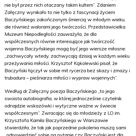
nie był przez nich otaczany takim kultem”. Zdaniem
Załęczny wynikało to nie tylko z fascynacji życiem
Baczyńskiego zakończonym śmiercią w młodym wieku,
ale również walorami jego twórczości. Przedstawicielka
Muzeum Niepodległości zauważyła, że dla
współczesnych równie interesujące jak twórczość
wojenna Baczyńskiego mogą być jego wiersze miłosne:
„zachwycały wtedy, zachwycają dzisiaj w każdym wieku
przeżywania miłości. Krzysztof Kąkolewski pisał, że
Baczyński łączył w sobie mit rycerza bez skazy i zmazy i
trubadura – pieśniarza miłości i wypraw wojennych”.
Według dr Załęczny poezja Baczyńskiego „to jego
swoista autobiografia, w której jednocześnie czytelnik
odnajdzie wskazówki i wytyczne ważne w świecie
współczesnym”. Zwracając się do młodzieży z LO im.
Krzysztofa Kamila Baczyńskiego w Warszawie
stwierdziła, że tak jak poprzednie pokolenia muszą sami
„odpowiedzieć sobie na pytanie czy Baczyński jest dla