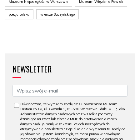
Muzeum Niepodległości w Warszawie
Muzeum Więzienia Pawiak
poezja polska
wiersze Baczyńskiego
NEWSLETTER
Oświadczam, że wyrażam zgodę oraz upoważniam Muzeum
Historii Polski, ul. Gwardii 1, 01-538 Warszawa, (dalej MHP) jako
Administratora danych osobowych oraz wszelkie podmioty
działające na rzecz lub zlecenie MHP do przetwarzania moich
danych osob. (e-mail) w zakresie i celach niezbędnych do
otrzymywania newslettera dzieje.pl od dnia wyrażenia tej zgody do
jej odwołania. Jestem świadomy/a, że mam prawo w dowolnym
momencie odwołać zgodę oraz że odwołanie zgody nie wpływa na