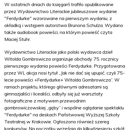
W ostatnich dniach do księgarń trafiło opublikowane
przez Wydawnictwo Literackie jubileuszowe wydanie
"Ferdydurke" wzorowane na pierwszym wydaniu, z
okładką i wstępem autorstwa Brunona Schulza. Wydano
także audiobook powieści, na którym powieść czyta
Maciej Stuhr.
Wydawnictwo Literackie jako polski wydawca dzieł
Witolda Gombrowicza organizuje obchody 75. rocznicy
pierwszego wydania powieści Ferdydurke. Przygotowana
przez WL akcja nosi tytuł „Jak nie dać się upupić, czyli 75-
lecie powieści +Ferdydurke+ Witolda Gombrowicza”. W
ramach projektu, którego głównymi adresatami są
gimnazjaliści i licealiści, odbyły się już warsztaty
fotograficzne z motywem przewodnim
gombrowiczowskiej „gęby” i wspólne oglądanie spektaklu
"Ferdydurke" na deskach Państwowej Wyższej Szkoły
Teatralnej w Krakowie. Ogłoszono również szereg
konkursów. Na początku września do kilkudziesięciu szkół