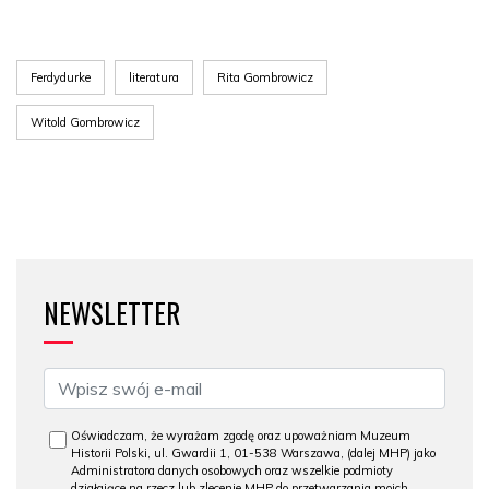
Ferdydurke
literatura
Rita Gombrowicz
Witold Gombrowicz
NEWSLETTER
Oświadczam, że wyrażam zgodę oraz upoważniam Muzeum
Historii Polski, ul. Gwardii 1, 01-538 Warszawa, (dalej MHP) jako
Administratora danych osobowych oraz wszelkie podmioty
działające na rzecz lub zlecenie MHP do przetwarzania moich