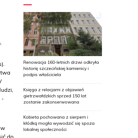
.
Renowacja 160-letnich drzwi odkryła
).
historię szczecińskiej kamienicy i
ztwa
podpis właściciela
W
udzi,
Księga z relacjami z objawień
gietrzwałdzkich sprzed 150 lat
 -
zostanie zakonserwowana
Kobieta pochowana z sierpem i
kłódką mogła wywodzić się spoza
 w
lokalnej społeczności
ić do