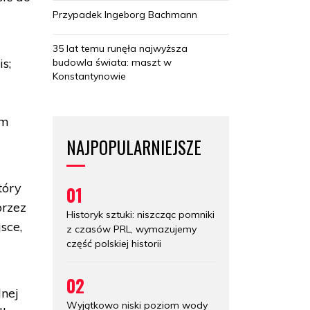
Przypadek Ingeborg Bachmann
35 lat temu runęła najwyższa
s;
budowla świata: maszt w
Konstantynowie
em
NAJPOPULARNIEJSZE
tóry
01
przez
Historyk sztuki: niszcząc pomniki
sce,
z czasów PRL, wymazujemy
część polskiej historii
02
dnej
Wyjątkowo niski poziom wody