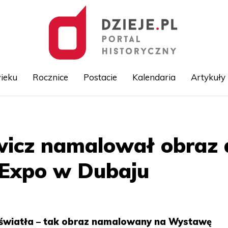
ieku
Rocznice
Postacie
Kalendaria
Artykuły
Przejdź
do
treści
icz namalował obraz 
 Expo w Dubaju
i światła – tak obraz namalowany na Wystawę