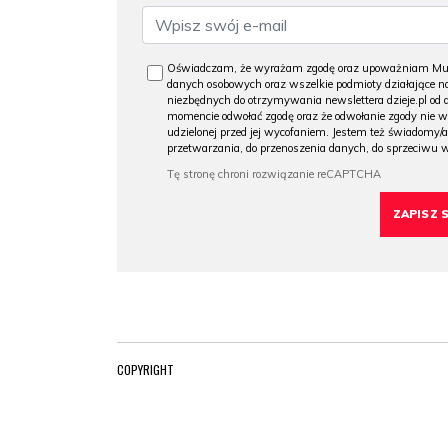
Oświadczam, że wyrażam zgodę oraz upoważniam Muzeu
danych osobowych oraz wszelkie podmioty działające na
niezbędnych do otrzymywania newslettera dzieje.pl od
momencie odwołać zgodę oraz że odwołanie zgody nie 
udzielonej przed jej wycofaniem. Jestem też świadomy/a
przetwarzania, do przenoszenia danych, do sprzeciwu 
COPYRIGHT