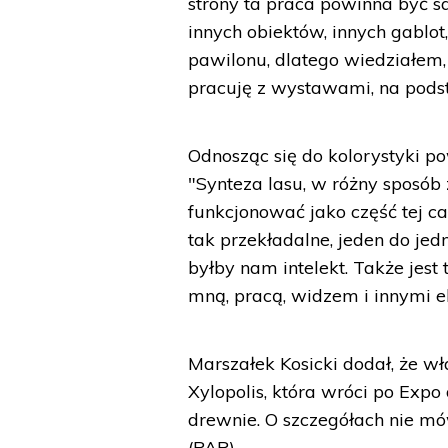
strony ta praca powinna być s
innych obiektów, innych gablo
pawilonu, dlatego wiedziałem, 
pracuję z wystawami, na podst
Odnosząc się do kolorystyki pow
"Synteza lasu, w różny sposób
funkcjonować jako część tej cał
tak przekładalne, jeden do jed
byłby nam intelekt. Także jes
mną, pracą, widzem i innymi 
Marszałek Kosicki dodał, że w
Xylopolis, która wróci po Expo 
drewnie. O szczegółach nie mów
(PAP)