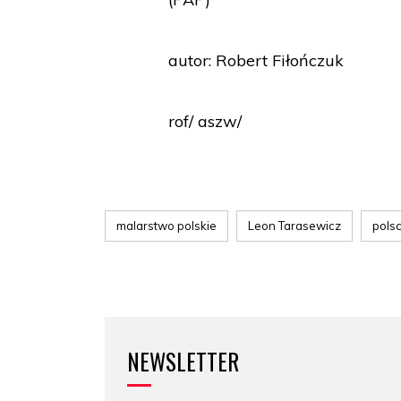
autor: Robert Fiłończuk
rof/ aszw/
malarstwo polskie
Leon Tarasewicz
pols
NEWSLETTER