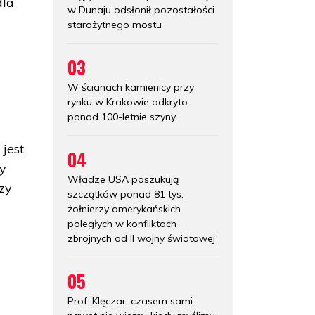
dla
w Dunaju odsłonił pozostałości
starożytnego mostu
03
W ścianach kamienicy przy
rynku w Krakowie odkryto
ponad 100-letnie szyny
 jest
04
ny
Władze USA poszukują
zy
szczątków ponad 81 tys.
żołnierzy amerykańskich
poległych w konfliktach
zbrojnych od II wojny światowej
05
Prof. Klęczar: czasem sami