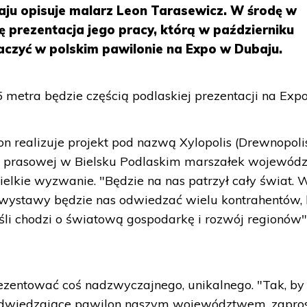
ju opisuje malarz Leon Tarasewicz. W środę w
ę prezentacja jego pracy, którą w październiku
aczyć w polskim pawilonie na Expo w Dubaju.
 metra będzie częścią podlaskiej prezentacji na Expo
n realizuje projekt pod nazwą Xylopolis (Drewnopolis
ji prasowej w Bielsku Podlaskim marszałek wojewód
wielkie wyzwanie. "Będzie na nas patrzył cały świat. 
wystawy będzie nas odwiedzać wielu kontrahentów, l
eśli chodzi o światową gospodarkę i rozwój regionów"
rezentować coś nadzwyczajnego, unikalnego. "Tak, by
 odwiedzające pawilon naszym województwem, zapros