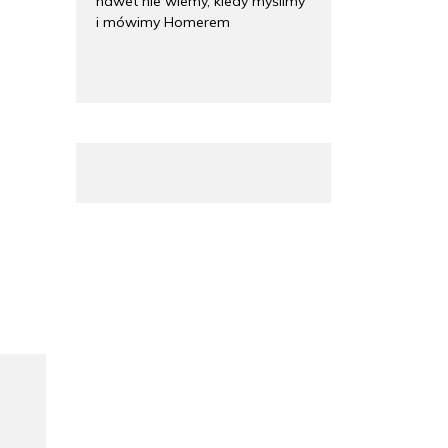
nawet nie wiemy, kiedy myślimy
i mówimy Homerem