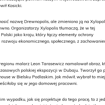
ił Kosicki.
osić nazwę Drewnopolis, ale zmieniono ją na Xylopoli
no. Organizatorzy Xylopolis tłumaczą, że w tej
 Polski jako kraju, który łączy elementy ochrony
 rozwoju ekonomicznego, społecznego, z zachowani
 regionu malarz Leon Tarasewicz namalował obraz, k
czasowych polskiej ekspozycji w Dubaju. Tworzył go 
house w Bielsku Podlaskim. Jak mówił, wybrał to miej
mieściłoby się w jego domowej pracowni.
im wypadku, jak się projektuje do tego pracę, to z je