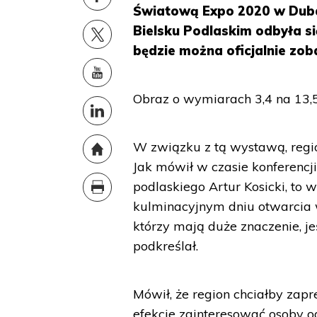
Światową Expo 2020 w Duba
Bielsku Podlaskim odbyła si
będzie można oficjalnie zob
Obraz o wymiarach 3,4 na 13,5
W związku z tą wystawą, regio
Jak mówił w czasie konferenc
podlaskiego Artur Kosicki, to 
kulminacyjnym dniu otwarcia 
którzy mają duże znaczenie, j
podkreślał.
Mówił, że region chciałby zap
efekcie zainteresować osoby