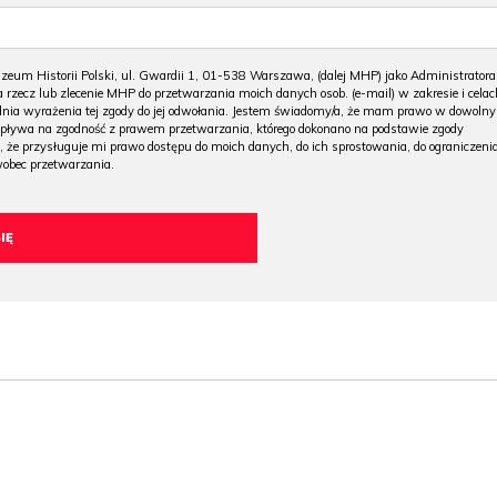
m Historii Polski, ul. Gwardii 1, 01-538 Warszawa, (dalej MHP) jako Administratora
 rzecz lub zlecenie MHP do przetwarzania moich danych osob. (e-mail) w zakresie i celac
 dnia wyrażenia tej zgody do jej odwołania. Jestem świadomy/a, że mam prawo w dowoln
wpływa na zgodność z prawem przetwarzania, którego dokonano na podstawie zgody
, że przysługuje mi prawo dostępu do moich danych, do ich sprostowania, do ograniczeni
wobec przetwarzania.