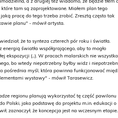
amodzielna, a z drugiej też wiadomo, że będzie tłem 
t, które tam są zaprojektowane. Miałem plan tego
jaką pracę do tego trzeba zrobić. Zresztą często tak
awie planu" - mówił artysta.
iedział, że to synteza czterech pór roku i światła.
 z energią światła współgrającego, aby to mogło
ej ekspozycji (...). W pracach malarskich nie wszystko
nego, bo wtedy niepotrzebny byłby widz i niepotrzeb
t to pośrednia myśl, która powinna funkcjonować międ
elementami wystawy" - mówił Tarasewicz.
ładze regionu planują wykorzystać tę część pawilonu
do Polski, jako podstawę do projektu m.in. edukacji o
ił, zaznaczył, że koncepcja jest na wczesnym etapie.