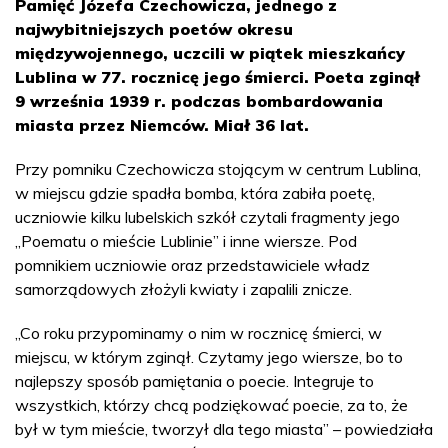
Pamięć Józefa Czechowicza, jednego z
najwybitniejszych poetów okresu
międzywojennego, uczcili w piątek mieszkańcy
Lublina w 77. rocznicę jego śmierci. Poeta zginął
9 września 1939 r. podczas bombardowania
miasta przez Niemców. Miał 36 lat.
Przy pomniku Czechowicza stojącym w centrum Lublina,
w miejscu gdzie spadła bomba, która zabiła poetę,
uczniowie kilku lubelskich szkół czytali fragmenty jego
„Poematu o mieście Lublinie” i inne wiersze. Pod
pomnikiem uczniowie oraz przedstawiciele władz
samorządowych złożyli kwiaty i zapalili znicze.
„Co roku przypominamy o nim w rocznicę śmierci, w
miejscu, w którym zginął. Czytamy jego wiersze, bo to
najlepszy sposób pamiętania o poecie. Integruje to
wszystkich, którzy chcą podziękować poecie, za to, że
był w tym mieście, tworzył dla tego miasta” – powiedziała