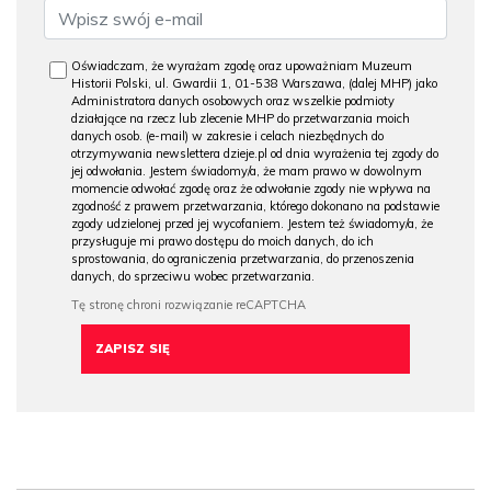
Oświadczam, że wyrażam zgodę oraz upoważniam Muzeum
Historii Polski, ul. Gwardii 1, 01-538 Warszawa, (dalej MHP) jako
Administratora danych osobowych oraz wszelkie podmioty
działające na rzecz lub zlecenie MHP do przetwarzania moich
danych osob. (e-mail) w zakresie i celach niezbędnych do
otrzymywania newslettera dzieje.pl od dnia wyrażenia tej zgody do
jej odwołania. Jestem świadomy/a, że mam prawo w dowolnym
momencie odwołać zgodę oraz że odwołanie zgody nie wpływa na
zgodność z prawem przetwarzania, którego dokonano na podstawie
zgody udzielonej przed jej wycofaniem. Jestem też świadomy/a, że
przysługuje mi prawo dostępu do moich danych, do ich
sprostowania, do ograniczenia przetwarzania, do przenoszenia
danych, do sprzeciwu wobec przetwarzania.