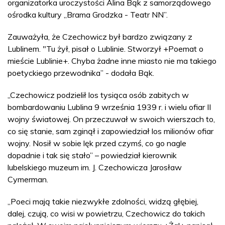
organizatorka uroczystości Alina Bąk z samorządowego
ośrodka kultury „Brama Grodzka - Teatr NN”.
Zauważyła, że Czechowicz był bardzo związany z
Lublinem. "Tu żył, pisał o Lublinie. Stworzył +Poemat o
mieście Lublinie+. Chyba żadne inne miasto nie ma takiego
poetyckiego przewodnika” - dodała Bąk.
„Czechowicz podzielił los tysiąca osób zabitych w
bombardowaniu Lublina 9 września 1939 r. i wielu ofiar II
wojny światowej. On przeczuwał w swoich wierszach to,
co się stanie, sam zginął i zapowiedział los milionów ofiar
wojny. Nosił w sobie lęk przed czymś, co go nagle
dopadnie i tak się stało” – powiedział kierownik
lubelskiego muzeum im. J. Czechowicza Jarosław
Cymerman.
„Poeci mają takie niezwykłe zdolności, widzą głębiej,
dalej, czują, co wisi w powietrzu, Czechowicz do takich