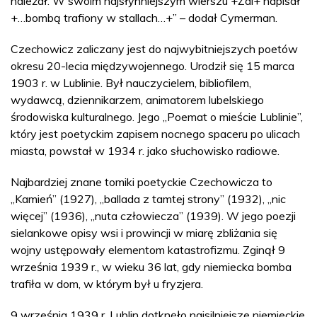
należał. W swoim najsłynniejszym wierszu +Żal+ napisał
+…bombą trafiony w stallach…+” – dodał Cymerman.
Czechowicz zaliczany jest do najwybitniejszych poetów
okresu 20-lecia międzywojennego. Urodził się 15 marca
1903 r. w Lublinie. Był nauczycielem, bibliofilem,
wydawcą, dziennikarzem, animatorem lubelskiego
środowiska kulturalnego. Jego „Poemat o mieście Lublinie”,
który jest poetyckim zapisem nocnego spaceru po ulicach
miasta, powstał w 1934 r. jako słuchowisko radiowe.
Najbardziej znane tomiki poetyckie Czechowicza to
„Kamień” (1927), „ballada z tamtej strony” (1932), „nic
więcej” (1936), „nuta człowiecza” (1939). W jego poezji
sielankowe opisy wsi i prowincji w miarę zbliżania się
wojny ustępowały elementom katastrofizmu. Zginął 9
września 1939 r., w wieku 36 lat, gdy niemiecka bomba
trafiła w dom, w którym był u fryzjera.
9 września 1939 r. Lublin dotknęło najsilniejsze niemieckie