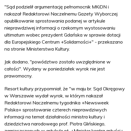
"Sąd podzielił argumentację pełnomocnik MKiDN i
nakazał Redaktorowi Naczelnemu Gazety Wyborczej
opublikowanie sprostowania podanej w artykule
nieprawdziwej informacji o rzekomym wystosowaniu
ultimatum wobec prezydent Gdańska w sprawie dotacji
dla Europejskiego Centrum +Solidarności+" - przekazano
na stronie Ministerstwa Kultury.
Jak dodano, "powództwo zostało uwzględnione w
całości". Wydany w poniedziałek wyrok nie jest
prawomocny.
Resort kultury przypomniał, że "w maju br. Sąd Okręgowy
w Warszawie wydał wyrok, w którym nakazał
Redaktorowi Naczelnemu tygodnika +Newsweek
Polska+ sprostowanie czterech nieprawdziwych
informacji na temat działalności ministra kultury i
dziedzictwa narodowego prof. Piotra Glińskiego,
zamieszczonych w artykule pt. +Minister kontra artyści+