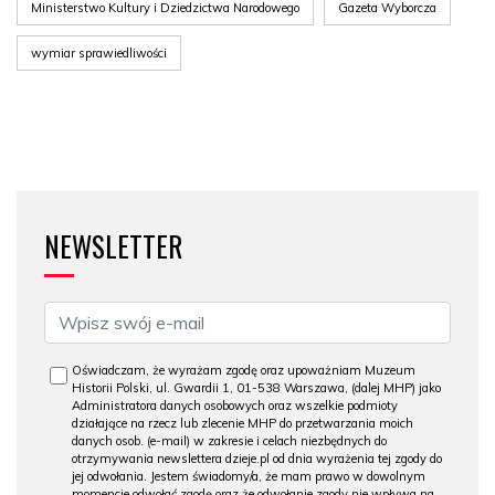
Ministerstwo Kultury i Dziedzictwa Narodowego
Gazeta Wyborcza
wymiar sprawiedliwości
NEWSLETTER
Oświadczam, że wyrażam zgodę oraz upoważniam Muzeum
Historii Polski, ul. Gwardii 1, 01-538 Warszawa, (dalej MHP) jako
Administratora danych osobowych oraz wszelkie podmioty
działające na rzecz lub zlecenie MHP do przetwarzania moich
danych osob. (e-mail) w zakresie i celach niezbędnych do
otrzymywania newslettera dzieje.pl od dnia wyrażenia tej zgody do
jej odwołania. Jestem świadomy/a, że mam prawo w dowolnym
momencie odwołać zgodę oraz że odwołanie zgody nie wpływa na