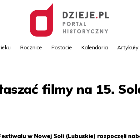
ieku
Rocznice
Postacie
Kalendaria
Artykuły
Przejdź
do
treści
łaszać filmy na 15. Sol
Festiwalu w Nowej Soli (Lubuskie) rozpoczęli nab