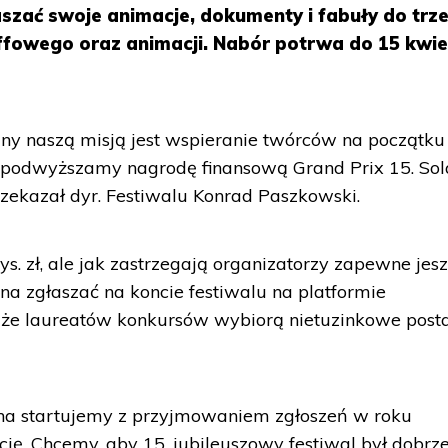
szać swoje animacje, dokumenty i fabuły do trz
ffowego oraz animacji. Nabór potrwa do 15 kwie
yzny naszą misją jest wspieranie twórców na początku
o podwyższamy nagrodę finansową Grand Prix 15. Sol
przekazał dyr. Festiwalu Konrad Paszkowski.
ys. zł, ale jak zastrzegają organizatorzy zapewne jes
na zgłaszać na koncie festiwalu na platformie
 że laureatów konkursów wybiorą nietuzinkowe post
nina startujemy z przyjmowaniem zgłoszeń w roku
ę. Chcemy, aby 15. jubileuszowy festiwal był dobrz