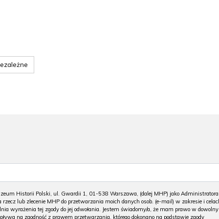
iezależne
m Historii Polski, ul. Gwardii 1, 01-538 Warszawa, (dalej MHP) jako Administratora
 rzecz lub zlecenie MHP do przetwarzania moich danych osob. (e-mail) w zakresie i celac
 dnia wyrażenia tej zgody do jej odwołania. Jestem świadomy/a, że mam prawo w dowoln
wpływa na zgodność z prawem przetwarzania, którego dokonano na podstawie zgody