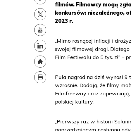
filmów. Filmowcy mogą zgła
konkursów: niezależnego, o
2023 r.
„Mimo rosnącej inflacji i droż
swojej filmowej drogi. Dlateg
Film Festiwalu do 5 tys. zł” – 
Pula nagród na dziś wynosi 9 t
wzrośnie. Dodają, że filmy moż
Filmfreeway oraz zapewniają,
polskiej kultury.
„Pierwszy raz w historii Sola
poprzedzającym następną edycj