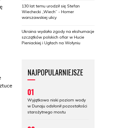
130 lat temu urodził się Stefan
tę
Wiechecki „Wiech” - Homer
warszawskiej ulicy
Ukraina wydała zgody na ekshumacje
szczątków polskich ofiar w Hucie
Pieniackiej i Ugłach na Wołyniu
NAJPOPULARNIEJSZE
e
ztuce
01
Wyjątkowo niski poziom wody
w Dunaju odsłonił pozostałości
starożytnego mostu