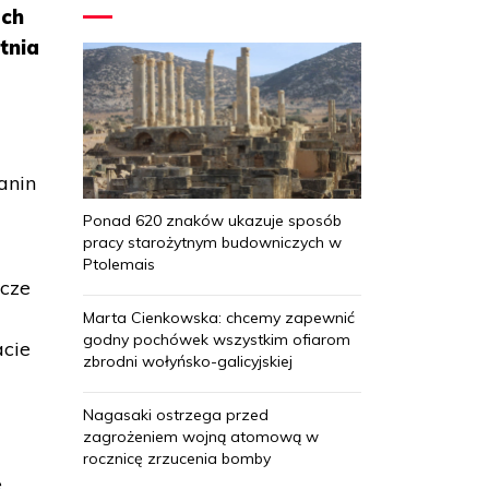
ech
tnia
anin
Ponad 620 znaków ukazuje sposób
pracy starożytnym budowniczych w
Ptolemais
zcze
Marta Cienkowska: chcemy zapewnić
godny pochówek wszystkim ofiarom
acie
zbrodni wołyńsko-galicyjskiej
Nagasaki ostrzega przed
zagrożeniem wojną atomową w
rocznicę zrzucenia bomby
e