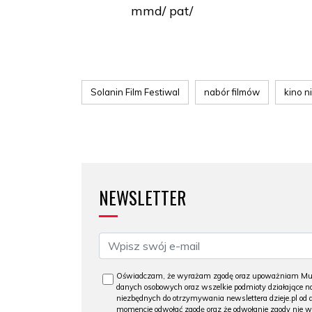
mmd/ pat/
Solanin Film Festiwal
nabór filmów
kino n
NEWSLETTER
Oświadczam, że wyrażam zgodę oraz upoważniam Muzeu
danych osobowych oraz wszelkie podmioty działające na
niezbędnych do otrzymywania newslettera dzieje.pl od
momencie odwołać zgodę oraz że odwołanie zgody nie 