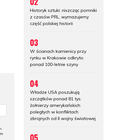
02
Historyk sztuki: niszcząc pomniki
z czasów PRL, wymazujemy
część polskiej historii
03
W ścianach kamienicy przy
rynku w Krakowie odkryto
ponad 100-letnie szyny
04
Władze USA poszukują
szczątków ponad 81 tys.
żołnierzy amerykańskich
poległych w konfliktach
zbrojnych od II wojny światowej
h
05
ym