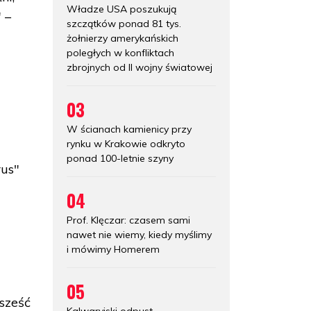
Władze USA poszukują
 –
szczątków ponad 81 tys.
żołnierzy amerykańskich
poległych w konfliktach
zbrojnych od II wojny światowej
03
W ścianach kamienicy przy
rynku w Krakowie odkryto
ponad 100-letnie szyny
rus"
04
Prof. Klęczar: czasem sami
nawet nie wiemy, kiedy myślimy
i mówimy Homerem
05
 sześć
Kalwaryjski odpust