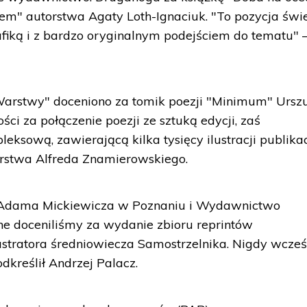
iem" autorstwa Agaty Loth-Ignaciuk. "To pozycja świ
rafiką i z bardzo oryginalnym podejściem do tematu" 
rstwy" doceniono za tomik poezji "Minimum" Urszu
ści za połączenie poezji ze sztuką edycji, zaś
sową, zawierającą kilka tysięcy ilustracji publika
orstwa Alfreda Znamierowskiego.
Adama Mickiewicza w Poznaniu i Wydawnictwo
ne doceniliśmy za wydanie zbioru reprintów
lustratora średniowiecza Samostrzelnika. Nigdy wcześ
dkreślił Andrzej Palacz.