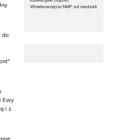
lny
Wniebowzięcia NMP od niedzieli
a do
ont"
o
ji Ewy
ą i z
nie.