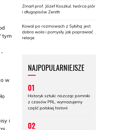
Zmarł prof. Józef Koszkul, twórca piór
i długopisów Zenith
Kowal po rozmowach z Sybihą: jest
od
dobra wola i pomysły, jak poprawiać
W tym
relacje
 -
NAJPOPULARNIEJSZE
go w
01
ło
Historyk sztuki: niszcząc pomniki
z czasów PRL, wymazujemy
z
część polskiej historii
isy i
02
ni,