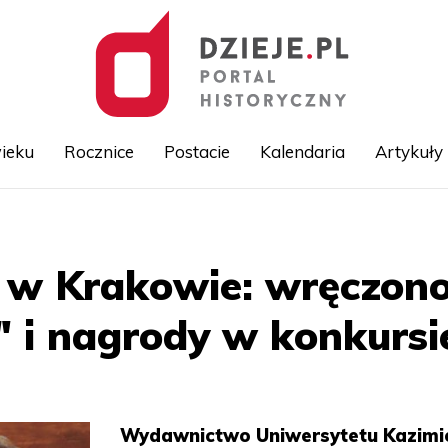
ieku
Rocznice
Postacie
Kalendaria
Artykuły
Przejdź
do
treści
i w Krakowie: wręczon
i nagrody w konkursie
Wydawnictwo Uniwersytetu Kazimi