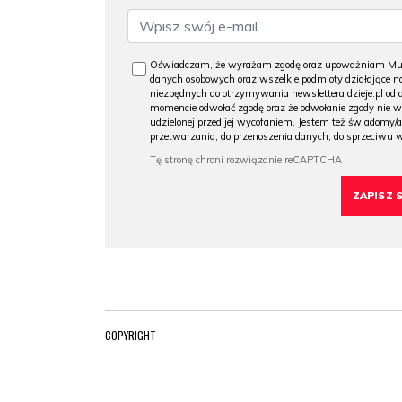
Oświadczam, że wyrażam zgodę oraz upoważniam Muzeu
danych osobowych oraz wszelkie podmioty działające na
niezbędnych do otrzymywania newslettera dzieje.pl od
momencie odwołać zgodę oraz że odwołanie zgody nie 
udzielonej przed jej wycofaniem. Jestem też świadomy/a
przetwarzania, do przenoszenia danych, do sprzeciwu 
COPYRIGHT