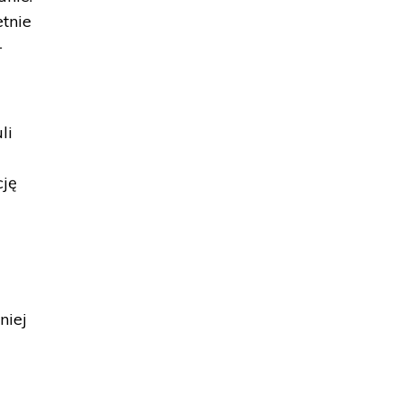
etnie
–
li
cję
niej