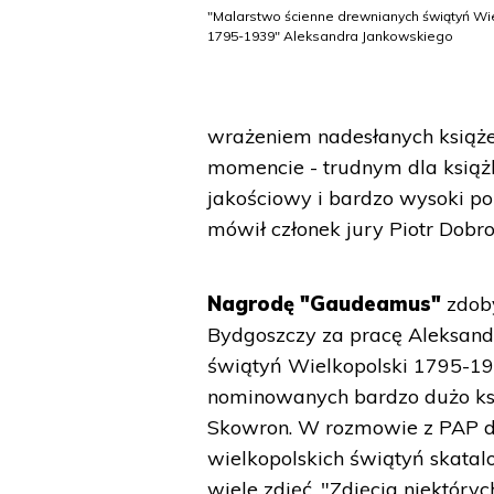
"Malarstwo ścienne drewnianych świątyń Wi
1795-1939" Aleksandra Jankowskiego
wrażeniem nadesłanych książe
momencie - trudnym dla książ
jakościowy i bardzo wysoki poz
mówił członek jury Piotr Dobro
Nagrodę "Gaudeamus"
zdob
Bydgoszczy za pracę Aleksand
świątyń Wielkopolski 1795-193
nominowanych bardzo dużo ks
Skowron. W rozmowie z PAP do
wielkopolskich świątyń skatal
wiele zdjęć. "Zdjęcia niektóry