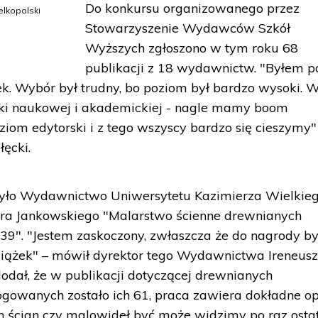
Do konkursu organizowanego przez
elkopolski
Stowarzyszenie Wydawców Szkół
Wyższych zgłoszono w tym roku 68
publikacji z 18 wydawnictw. "Byłem p
k. Wybór był trudny, bo poziom był bardzo wysoki. 
ki naukowej i akademickiej - nagle mamy boom
iom edytorski i z tego wszyscy bardzo się cieszymy"
łęcki.
yło Wydawnictwo Uniwersytetu Kazimierza Wielkie
ra Jankowskiego "Malarstwo ścienne drewnianych
9". "Jestem zaskoczony, zwłaszcza że do nagrody by
iążek" – mówił dyrektor tego Wydawnictwa Ireneus
dał, że w publikacji dotyczącej drewnianych
ogowanych zostało ich 61, praca zawiera dokładne op
ch ścian czy malowideł być może widzimy po raz ostat