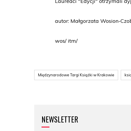
Laureaci "Edycji" otrzymali d
autor: Małgorzata Wosion-Czo
wos/ itm/
Międzynarodowe Targi Książki w Krakowie
ksi
NEWSLETTER