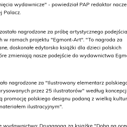
nięcia wydawnicze" - powiedział PAP redaktor nacze
 Palacz.
stało nagrodzone za próbę artystycznego podejści
h w ramach projektu "Egmont-Art". "To nagroda za
ane, doskonałe edytorsko książki dla dzieci polskich
które zmieniają nasze podejście do wydawnictwa Egm
o nagrodzone za "Ilustrowany elementarz polskieg
narysowanych przez 25 ilustratorów" według koncepc
ną promocję polskiego designu podaną z wielką kultur
ateriałem ilustracyjnym".
e wydawnictwo: Druganoga za książkę "Doba na ocea