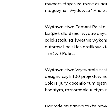
równorzędnych za różne osiąg
magazynu "Wydawca" Andrzej
Wydawnictwo Egmont Polska zo
książek dla dzieci wydawanyc
całokształt, za świetnie wykon
autorów i polskich grafików, 
– mówił Palacz.
Wydawnictwo Wytwórnia został
designu czyli 100 projektów 
Solarz. Jury doceniło "umiejęt
bogatym, różnorodnie ujętym m
Nagrodę otrzymało także now