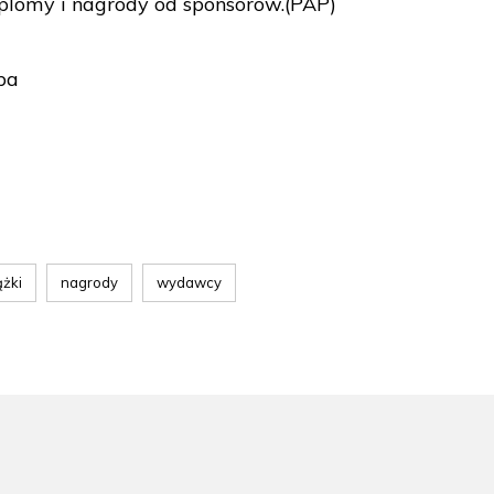
yplomy i nagrody od sponsorów.(PAP)
ba
ążki
nagrody
wydawcy