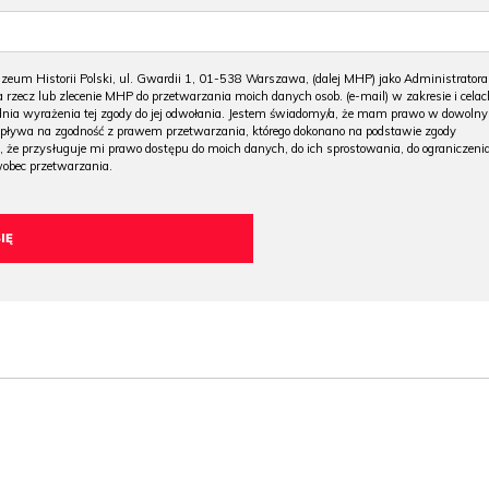
m Historii Polski, ul. Gwardii 1, 01-538 Warszawa, (dalej MHP) jako Administratora
 rzecz lub zlecenie MHP do przetwarzania moich danych osob. (e-mail) w zakresie i celac
 dnia wyrażenia tej zgody do jej odwołania. Jestem świadomy/a, że mam prawo w dowoln
wpływa na zgodność z prawem przetwarzania, którego dokonano na podstawie zgody
, że przysługuje mi prawo dostępu do moich danych, do ich sprostowania, do ograniczeni
wobec przetwarzania.