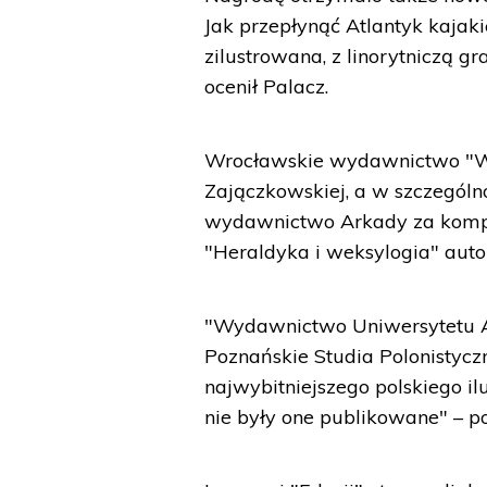
Jak przepłynąć Atlantyk kajak
zilustrowana, z linorytniczą g
ocenił Palacz.
Wrocławskie wydawnictwo "Wa
Zajączkowskiej, a w szczególno
wydawnictwo Arkady za komplek
"Heraldyka i weksylogia" aut
"Wydawnictwo Uniwersytetu 
Poznańskie Studia Polonistycz
najwybitniejszego polskiego i
nie były one publikowane" – po