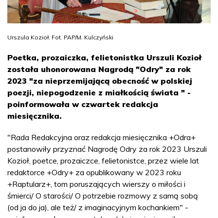
Urszula Kozioł. Fot. PAP/M. Kulczyński
Poetka, prozaiczka, felietonistka Urszuli Kozioł
została uhonorowana Nagrodą "Odry" za rok
2023 "za nieprzemijającą obecność w polskiej
poezji, niepogodzenie z miałkością świata " -
poinformowała w czwartek redakcja
miesięcznika.
"Rada Redakcyjna oraz redakcja miesięcznika +Odra+
postanowiły przyznać Nagrodę Odry za rok 2023 Urszuli
Kozioł, poetce, prozaiczce, felietonistce, przez wiele lat
redaktorce +Odry+ za opublikowany w 2023 roku
+Raptularz+, tom poruszających wierszy o miłości i
śmierci/ O starości/ O potrzebie rozmowy z samą sobą
(od ja do ja), ale też/ z imaginacyjnym kochankiem" -