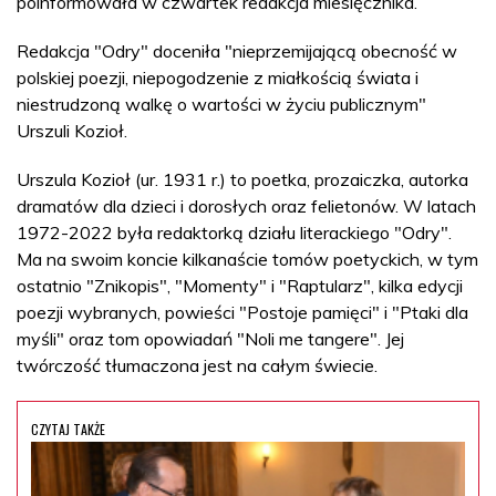
poinformowała w czwartek redakcja miesięcznika.
Redakcja "Odry" doceniła "nieprzemijającą obecność w
polskiej poezji, niepogodzenie z miałkością świata i
niestrudzoną walkę o wartości w życiu publicznym"
Urszuli Kozioł.
Urszula Kozioł (ur. 1931 r.) to poetka, prozaiczka, autorka
dramatów dla dzieci i dorosłych oraz felietonów. W latach
1972-2022 była redaktorką działu literackiego "Odry".
Ma na swoim koncie kilkanaście tomów poetyckich, w tym
ostatnio "Znikopis", "Momenty" i "Raptularz", kilka edycji
poezji wybranych, powieści "Postoje pamięci" i "Ptaki dla
myśli" oraz tom opowiadań "Noli me tangere". Jej
twórczość tłumaczona jest na całym świecie.
CZYTAJ TAKŻE