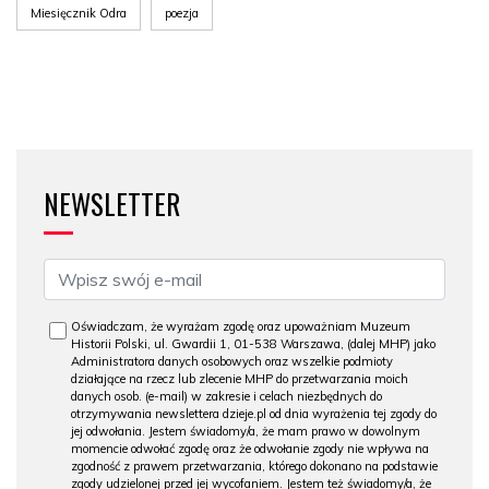
Miesięcznik Odra
poezja
NEWSLETTER
Oświadczam, że wyrażam zgodę oraz upoważniam Muzeum
Historii Polski, ul. Gwardii 1, 01-538 Warszawa, (dalej MHP) jako
Administratora danych osobowych oraz wszelkie podmioty
działające na rzecz lub zlecenie MHP do przetwarzania moich
danych osob. (e-mail) w zakresie i celach niezbędnych do
otrzymywania newslettera dzieje.pl od dnia wyrażenia tej zgody do
jej odwołania. Jestem świadomy/a, że mam prawo w dowolnym
momencie odwołać zgodę oraz że odwołanie zgody nie wpływa na
zgodność z prawem przetwarzania, którego dokonano na podstawie
zgody udzielonej przed jej wycofaniem. Jestem też świadomy/a, że