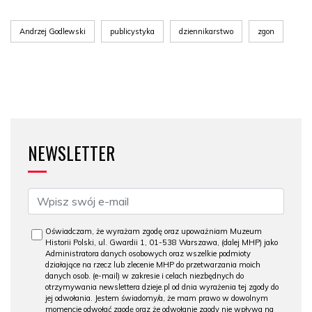
Andrzej Godlewski
publicystyka
dziennikarstwo
zgon
NEWSLETTER
Oświadczam, że wyrażam zgodę oraz upoważniam Muzeum
Historii Polski, ul. Gwardii 1, 01-538 Warszawa, (dalej MHP) jako
Administratora danych osobowych oraz wszelkie podmioty
działające na rzecz lub zlecenie MHP do przetwarzania moich
danych osob. (e-mail) w zakresie i celach niezbędnych do
otrzymywania newslettera dzieje.pl od dnia wyrażenia tej zgody do
jej odwołania. Jestem świadomy/a, że mam prawo w dowolnym
momencie odwołać zgodę oraz że odwołanie zgody nie wpływa na