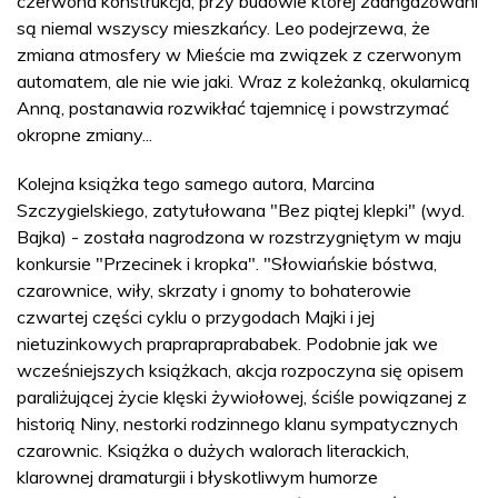
czerwona konstrukcja, przy budowie której zaangażowani
są niemal wszyscy mieszkańcy. Leo podejrzewa, że
zmiana atmosfery w Mieście ma związek z czerwonym
automatem, ale nie wie jaki. Wraz z koleżanką, okularnicą
Anną, postanawia rozwikłać tajemnicę i powstrzymać
okropne zmiany...
Kolejna książka tego samego autora, Marcina
Szczygielskiego, zatytułowana "Bez piątej klepki" (wyd.
Bajka) - została nagrodzona w rozstrzygniętym w maju
konkursie "Przecinek i kropka". "Słowiańskie bóstwa,
czarownice, wiły, skrzaty i gnomy to bohaterowie
czwartej części cyklu o przygodach Majki i jej
nietuzinkowych praprapraprababek. Podobnie jak we
wcześniejszych książkach, akcja rozpoczyna się opisem
paraliżującej życie klęski żywiołowej, ściśle powiązanej z
historią Niny, nestorki rodzinnego klanu sympatycznych
czarownic. Książka o dużych walorach literackich,
klarownej dramaturgii i błyskotliwym humorze