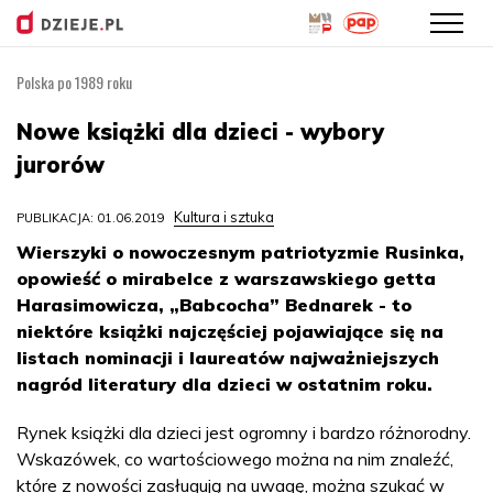
Polska po 1989 roku
Przejdź
do
Nowe książki dla dzieci - wybory
treści
jurorów
Kultura i sztuka
PUBLIKACJA: 01.06.2019
Wierszyki o nowoczesnym patriotyzmie Rusinka,
opowieść o mirabelce z warszawskiego getta
Harasimowicza, „Babcocha” Bednarek - to
niektóre książki najczęściej pojawiające się na
listach nominacji i laureatów najważniejszych
nagród literatury dla dzieci w ostatnim roku.
Rynek książki dla dzieci jest ogromny i bardzo różnorodny.
Wskazówek, co wartościowego można na nim znaleźć,
które z nowości zasługują na uwagę, można szukać w