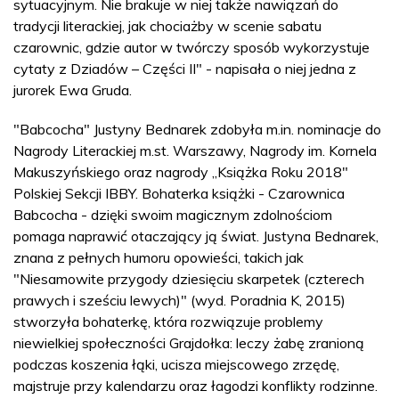
sytuacyjnym. Nie brakuje w niej także nawiązań do
tradycji literackiej, jak chociażby w scenie sabatu
czarownic, gdzie autor w twórczy sposób wykorzystuje
cytaty z Dziadów – Części II" - napisała o niej jedna z
jurorek Ewa Gruda.
"Babcocha" Justyny Bednarek zdobyła m.in. nominacje do
Nagrody Literackiej m.st. Warszawy, Nagrody im. Kornela
Makuszyńskiego oraz nagrody „Książka Roku 2018"
Polskiej Sekcji IBBY. Bohaterka książki - Czarownica
Babcocha - dzięki swoim magicznym zdolnościom
pomaga naprawić otaczający ją świat. Justyna Bednarek,
znana z pełnych humoru opowieści, takich jak
"Niesamowite przygody dziesięciu skarpetek (czterech
prawych i sześciu lewych)" (wyd. Poradnia K, 2015)
stworzyła bohaterkę, która rozwiązuje problemy
niewielkiej społeczności Grajdołka: leczy żabę zranioną
podczas koszenia łąki, ucisza miejscowego zrzędę,
majstruje przy kalendarzu oraz łagodzi konflikty rodzinne.