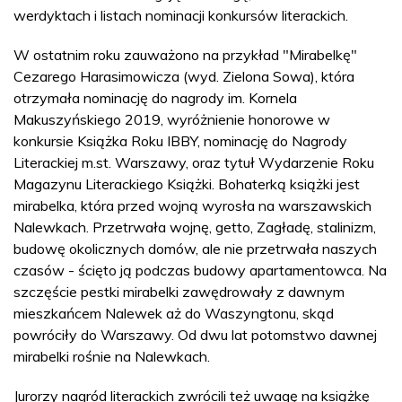
werdyktach i listach nominacji konkursów literackich.
W ostatnim roku zauważono na przykład "Mirabelkę"
Cezarego Harasimowicza (wyd. Zielona Sowa), która
otrzymała nominację do nagrody im. Kornela
Makuszyńskiego 2019, wyróżnienie honorowe w
konkursie Książka Roku IBBY, nominację do Nagrody
Literackiej m.st. Warszawy, oraz tytuł Wydarzenie Roku
Magazynu Literackiego Książki. Bohaterką książki jest
mirabelka, która przed wojną wyrosła na warszawskich
Nalewkach. Przetrwała wojnę, getto, Zagładę, stalinizm,
budowę okolicznych domów, ale nie przetrwała naszych
czasów - ścięto ją podczas budowy apartamentowca. Na
szczęście pestki mirabelki zawędrowały z dawnym
mieszkańcem Nalewek aż do Waszyngtonu, skąd
powróciły do Warszawy. Od dwu lat potomstwo dawnej
mirabelki rośnie na Nalewkach.
Jurorzy nagród literackich zwrócili też uwagę na książkę