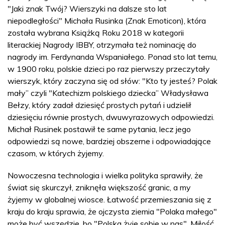
"Jaki znak Twój? Wierszyki na dalsze sto lat
niepodległości" Michała Rusinka (Znak Emoticon), która
została wybrana Książką Roku 2018 w kategorii
literackiej Nagrody IBBY, otrzymała też nominację do
nagrody im. Ferdynanda Wspaniałego. Ponad sto lat temu,
w 1900 roku, polskie dzieci po raz pierwszy przeczytały
wierszyk, który zaczyna się od słów: "Kto ty jesteś? Polak
mały” czyli "Katechizm polskiego dziecka” Władysława
Bełzy, który zadał dziesięć prostych pytań i udzielił
dziesięciu równie prostych, dwuwyrazowych odpowiedzi.
Michał Rusinek postawił te same pytania, lecz jego
odpowiedzi są nowe, bardziej obszerne i odpowiadające
czasom, w których żyjemy.
Nowoczesna technologia i wielka polityka sprawiły, że
świat się skurczył, zniknęła większość granic, a my
żyjemy w globalnej wiosce. Łatwość przemieszania się z
kraju do kraju sprawia, że ojczysta ziemia "Polaka małego"
może być wszędzie, bo "Polska żyje sobie w nas". Miłość