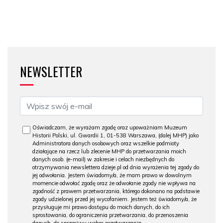
NEWSLETTER
Oświadczam, że wyrażam zgodę oraz upoważniam Muzeum
Historii Polski, ul. Gwardii 1, 01-538 Warszawa, (dalej MHP) jako
Administratora danych osobowych oraz wszelkie podmioty
działające na rzecz lub zlecenie MHP do przetwarzania moich
danych osob. (e-mail) w zakresie i celach niezbędnych do
otrzymywania newslettera dzieje.pl od dnia wyrażenia tej zgody do
jej odwołania. Jestem świadomy/a, że mam prawo w dowolnym
momencie odwołać zgodę oraz że odwołanie zgody nie wpływa na
zgodność z prawem przetwarzania, którego dokonano na podstawie
zgody udzielonej przed jej wycofaniem. Jestem też świadomy/a, że
przysługuje mi prawo dostępu do moich danych, do ich
sprostowania, do ograniczenia przetwarzania, do przenoszenia