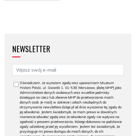
NEWSLETTER
Oświadczam, że wyrażam zgodę oraz upoważniam Muzeum
Historii Polski, ul. Gwardii 1, 01-538 Warszawa, (dalej MHP) jako
Administratora danych osobowych oraz wszelkie podmioty
działające na rzecz lub zlecenie MHP do przetwarzania moich
danych osob. (e-mail) w zakresie i celach niezbędnych do
otrzymywania newslettera dzieje.pl od dnia wyrażenia tej zgody do
jej odwołania. Jestem świadomy/a, że mam prawo w dowolnym
momencie odwołać zgodę oraz że odwołanie zgody nie wpływa na
zgodność z prawem przetwarzania, którego dokonano na podstawie
zgody udzielonej przed jej wycofaniem. Jestem też świadomy/a, że
przysługuje mi prawo dostępu do moich danych, do ich