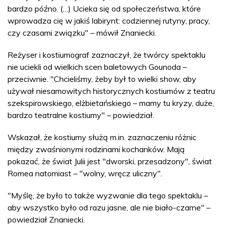
bardzo późno. (…) Ucieka się od społeczeństwa, które
wprowadza cię w jakiś labirynt: codziennej rutyny, pracy,
czy czasami związku" – mówił Znaniecki.
Reżyser i kostiumograf zaznaczył, że twórcy spektaklu
nie uciekli od wielkich scen baletowych Gounoda –
przeciwnie. "Chcieliśmy, żeby był to wielki show, aby
używał niesamowitych historycznych kostiumów z teatru
szekspirowskiego, elżbietańskiego – mamy tu kryzy, duże,
bardzo teatralne kostiumy" – powiedział.
Wskazał, że kostiumy służą m.in. zaznaczeniu różnic
między zwaśnionymi rodzinami kochanków. Mają
pokazać, że świat Julii jest "dworski, przesadzony", świat
Romea natomiast – "wolny, wręcz uliczny".
"Myślę, że było to także wyzwanie dla tego spektaklu –
aby wszystko było od razu jasne, ale nie biało-czarne" –
powiedział Znaniecki.