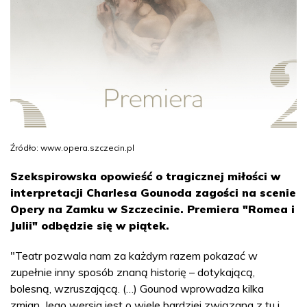
Źródło: www.opera.szczecin.pl
Szekspirowska opowieść o tragicznej miłości w
interpretacji Charlesa Gounoda zagości na scenie
Opery na Zamku w Szczecinie. Premiera "Romea i
Julii" odbędzie się w piątek.
"Teatr pozwala nam za każdym razem pokazać w
zupełnie inny sposób znaną historię – dotykającą,
bolesną, wzruszającą. (…) Gounod wprowadza kilka
zmian. Jego wersja jest o wiele bardziej związana z tu i